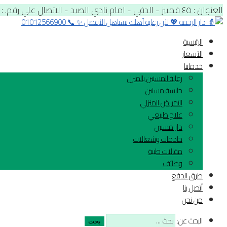
العنوان : ٤٥ قمبيز - الدقي - امام نادي الصيد - الاتصال علي رقم. : 01012566900
الرئيسية
الآسعار
خدماتنا
رعاية المسنين بالمنزل
جليسة مسنين
التمريض المنزلي
علاج طبيعي
دار مسنين
خادمات وشغالات
مقالات طبية
وظائف
طرق الدفع
أتصل بنا
من نحن
البحث عن: