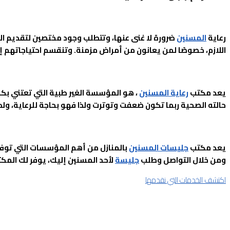
رعاية
المسنين
ضرورة لا غنى عنها، وتتطلب وجود مختصين لتقديم ال
اللازم، خصوصًا لمن يعانون من أمراض مزمنة. وتنقسم احتياجاتهم إل
يعد مكتب
رعاية المسنين
، هو المؤسسة الغير طبية التي تعتني بكل
حالته الصحية ربما تكون ضعفت وتوترت ولذا فهو بحاجة للرعاية، ول
يعد مكتب
جليسات المسنين
بالمنازل من أهم المؤسسات التي توفر 
ومن خلال التواصل وطلب
جليسة
لأحد المسنين إليك، يوفر لك الم
اكتشف الخدمات التي نقدمها