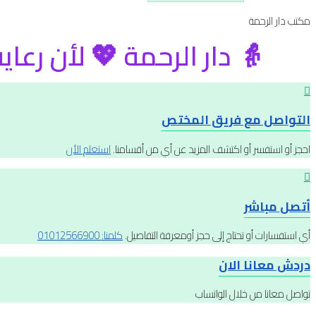
مكتب دار الرحمة
👵 دار الرحمة 💖 لأن رعاية أ
التواصل مع فريق المختص
احجز أو استفسر أو اكتشف المزيد عن أي من أقسامنا.
استعلم الأن
أتصل مباشر
أي استفسارات أو تحتاج إلى حجز أومعرفة التفاصيل.
كلمنا: 01012566900
دردش معانا الان
تواصل معانا من خلال الواتساب