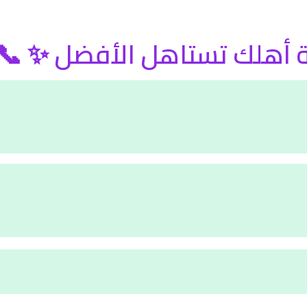
 دار الرحمة 💖 لأن رعاية أهلك تس