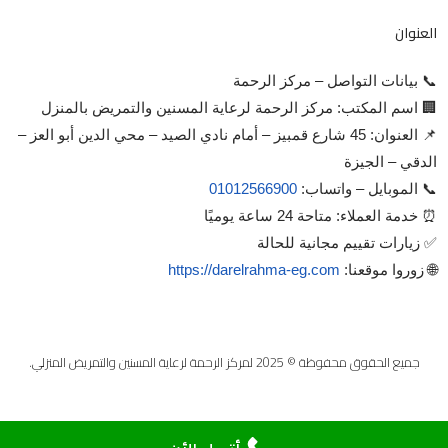
العنوان
📞 بيانات التواصل – مركز الرحمة
🏢 اسم المكتب: مركز الرحمة لرعاية المسنين والتمريض بالمنزل
📌 العنوان: 45 شارع قمبيز – أمام نادي الصيد – محي الدين أبو العز –
الدقي – الجيزة
📞 الموبايل – واتساب:
01012566900
⏰ خدمة العملاء: متاحة 24 ساعة يوميًا
✅ زيارات تقييم مجانية للحالة
🌐 زوروا موقعنا:
https://darelrahma-eg.com
جميع الحقوق محفوظة © 2025 لمركز الرحمة لرعاية المسنين والتمريض المنزلي.