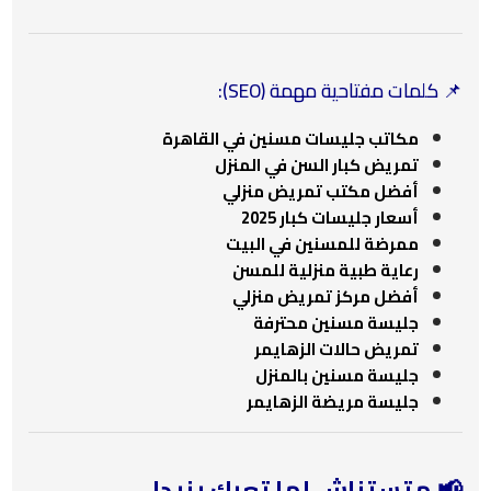
📌
كلمات مفتاحية مهمة (SEO):
مكاتب جليسات مسنين في القاهرة
تمريض كبار السن في المنزل
أفضل مكتب تمريض منزلي
أسعار جليسات كبار 2025
ممرضة للمسنين في البيت
رعاية طبية منزلية للمسن
أفضل مركز تمريض منزلي
جليسة مسنين محترفة
تمريض حالات الزهايمر
جليسة مسنين بالمنزل
جليسة مريضة الزهايمر
📢 متستناش لما تعبك يزيد!