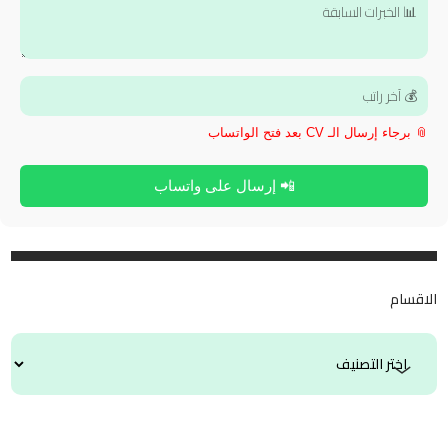
📎 برجاء إرسال الـ CV بعد فتح الواتساب
📲 إرسال على واتساب
الاقسام