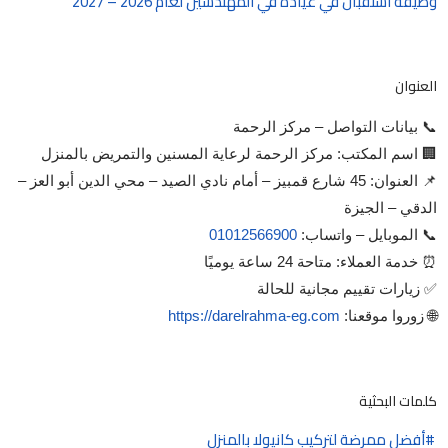
وظيفة استقبال في عيادة في المهندسين لعام 2026 – 2027
العنوان
📞 بيانات التواصل – مركز الرحمة
🏢 اسم المكتب: مركز الرحمة لرعاية المسنين والتمريض بالمنزل
📌 العنوان: 45 شارع قمبيز – أمام نادي الصيد – محي الدين أبو العز –
الدقي – الجيزة
📞 الموبايل – واتساب:
01012566900
⏰ خدمة العملاء: متاحة 24 ساعة يوميًا
✅ زيارات تقييم مجانية للحالة
🌐 زوروا موقعنا:
https://darelrahma-eg.com
كلمات البحثية
أفضل ممرضة لتركيب كانيولا بالمنزل