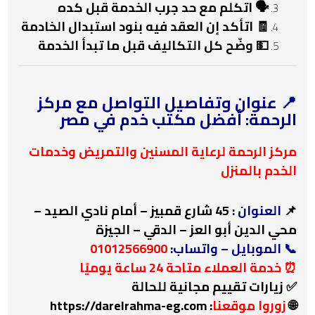
🗣️ اتكلم مع حد جرب الخدمة قبل كده
🧾 اتأكد إن العقد فيه بنود استبدال الخادمة
💵 وضّح كل التكاليف قبل ما تبدأ الخدمة
📍 عنوان وتفاصيل التواصل مع مركز
الرحمة: أفضل مكتب خدم في مصر
مركز الرحمة لرعاية المسنين والتمريض وخدمات
الخدم بالمنزل
📌
العنوان :
45 شارع قمبيز – أمام نادي الصيد –
محي الدين أبو العز – الدقي – الجيزة
📞 الموبايل – واتساب:
01012566900
⏰ خدمة العملاء متاحة 24 ساعة يوميًا
✅ زيارات تقييم مجانية للحالة
🌐
زوروا موقعنا
:
https://darelrahma-eg.com