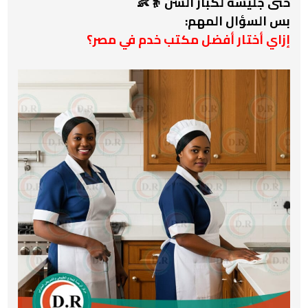
حتى
جليسة لكبار السن
👵👶
بس السؤال المهم:
إزاي أختار أفضل مكتب خدم في مصر؟