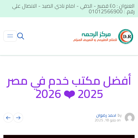
العنوان : ٤٥ قمبيز - الدقي - امام نادي الصيد - الاتصال علي
رقم. : 01012566900
أفضل مكتب خدم في مصر
2025 ❤️ 2026
by
احمد رضوان
on
مايو 18, 2025