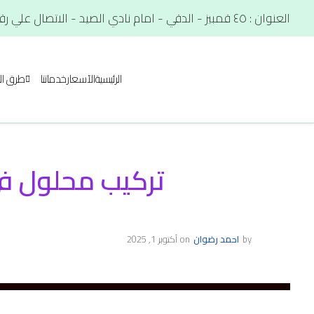
العنوان : ٤٥ قمبيز - الدقي - امام نادي الصيد - الاتصال علي رقم. : 01012566900
الرئيسية
الآسعار
خدماتنا
طرق ال
تركيب محلول في الجيز
by
احمد رضوان
on
أكتوبر 1, 2025