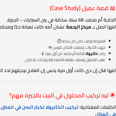
📖 قصة عميل (Case Study)
الحاجة أم محمد، 68 سنة، ساكنة في بين السرايات – الجيزة.
ابنها اتصل بـ
مركز الرحمة
عشان أمه كانت تعبانة جدًا ومحتا
الممرضة وصلت خلال نص ساعة ⏱️.
جهزت الأدوات، وعقمت المكان كويس 🧼.
ركبت
كانيولا
للحاجة أم محمد من أول مرة 💉.
علقت المحلول وفضلت متابعة الضغط والحرارة لحد ما خلص.
ابنها قال إن دي كانت أول مرة يحس إن العلاج بيجيلهم لحد ا
🌟 ليه تركيب المحلول في البيت بالجيزة مهم؟
الكلمات المفتاحية:
تركيب الكانيولا لكبار السن في المنزل
–
في المنزل