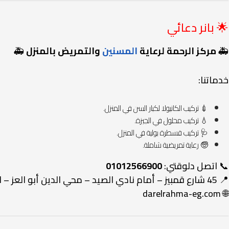
🌟 بانر دعائي
🚑
مركز الرحمة لرعاية
المسنين
والتمريض بالمنزل
🚑
خدماتنا:
💉 تركيب الكانيولا لكبار السن في المنزل.
💧 تركيب محلول في الجيزة.
🩺 تركيب قسطرة بولية في المنزل.
🧓 رعاية تمريضية شاملة.
📞 اتصل دلوقتي:
01012566900
📍 45 شارع قمبيز – أمام نادي الصيد – محي الدين أبو العز – الدقي – الجيزة
darelrahma-eg.com
🌐