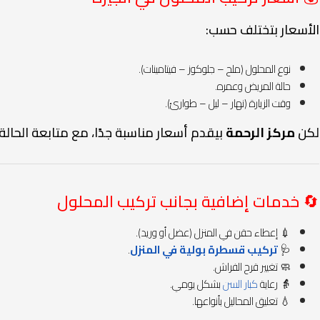
الأسعار بتختلف حسب:
نوع المحلول (ملح – جلوكوز – فيتامينات).
حالة المريض وعمره.
وقت الزيارة (نهار – ليل – طوارئ).
لكن
مركز الرحمة
بيقدم أسعار مناسبة جدًا، مع متابعة الحالة م
🔄 خدمات إضافية بجانب تركيب المحلول
💉 إعطاء حقن في المنزل (عضل أو وريد).
🩺
تركيب قسطرة بولية في المنزل
.
🧼 تغيير قرح الفراش.
👵 رعاية
كبار السن
بشكل يومي.
💧 تعليق المحاليل بأنواعها.