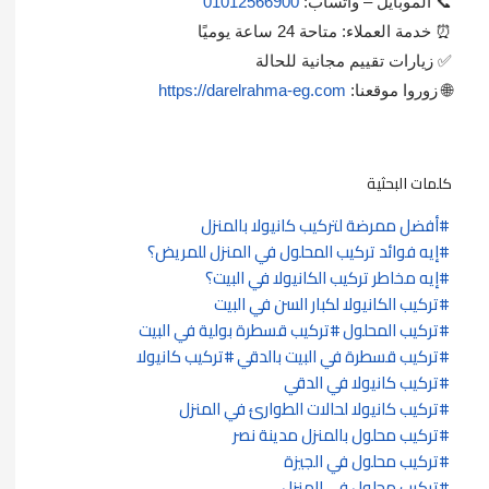
📞 الموبايل – واتساب:
01012566900
⏰ خدمة العملاء: متاحة 24 ساعة يوميًا
✅ زيارات تقييم مجانية للحالة
🌐 زوروا موقعنا:
https://darelrahma-eg.com
كلمات البحثية
أفضل ممرضة لتركيب كانيولا بالمنزل
إيه فوائد تركيب المحلول في المنزل للمريض؟
إيه مخاطر تركيب الكانيولا في البيت؟
تركيب الكانيولا لكبار السن في البيت
تركيب المحلول
تركيب قسطرة بولية في البيت
تركيب قسطرة في البيت بالدقي
تركيب كانيولا
تركيب كانيولا في الدقي
تركيب كانيولا لحالات الطوارئ في المنزل
تركيب محلول بالمنزل مدينة نصر
تركيب محلول في الجيزة
تركيب محلول في المنزل