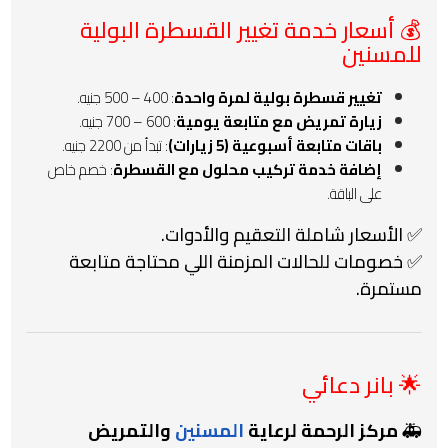
💰 أسعار خدمة تغيير القسطرة البولية
للمسنين
تغيير قسطرة بولية لمرة واحدة
: 400 – 500 جنيه.
زيارة تمريض مع متابعة يومية
: 600 – 700 جنيه.
باقات متابعة أسبوعية (5 زيارات)
: تبدأ من 2200 جنيه.
إضافة خدمة تركيب محلول مع القسطرة
: خصم خاص
على الباقة.
✅ الأسعار شاملة التعقيم والأدوات.
✅ خصومات للحالات المزمنة اللي محتاجة متابعة
مستمرة.
🌟 بانر دعائي
🚑
مركز الرحمة لرعاية
المسنين
والتمريض