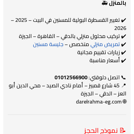
بالمنزل
🚑
✔️ تغيير القسطرة البولية للمسنين في البيت – 2025 –
2026
✔️ تركيب محلول منزلي بالدقي – القاهرة – الجيزة
✔️
تمريض منزلي
متخصص –
جليسة مسنين
✔️ زيارات تقييم مجانية
✔️ أسعار مناسبة
📞 اتصل دلوقتي:
01012566900
📍 45 شارع قمبيز – أمام نادي الصيد – محي الدين أبو
العز – الدقي – الجيزة
darelrahma-eg.com
🌐
📝 نموذج الحجز