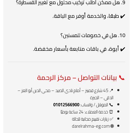
9. هل ممكن أطلب تركيب محلول مع تغيير القسطرة؟
✔️ طبعًا، والخدمة أوفر مع الباقة.
10. هل في خصومات للمسنين؟
✔️ أيوة، في باقات متابعة بأسعار مخفضة.
📞 بيانات التواصل – مركز الرحمة
📍 45 شارع قمبيز – أمام نادي الصيد – محي الدين أبو العز –
الدقي – الجيزة
📞 الموبايل / واتساب:
01012566900
⏰ خدمة العملاء: 24 ساعة يوميًا
✅ زيارات تقييم مجانية للحالة
darelrahma-eg.com
🌐