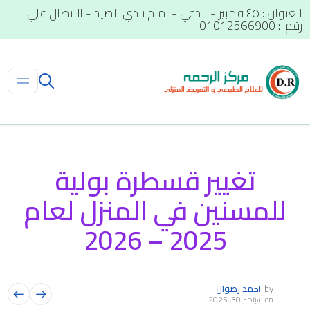
العنوان : ٤٥ قمبيز - الدقي - امام نادي الصيد - الاتصال علي
رقم. : 01012566900
تغيير قسطرة بولية
للمسنين في المنزل لعام
2025 – 2026
by
احمد رضوان
on
سبتمبر 30, 2025