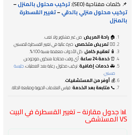
📌 كلمات مفتاحية (SEO):
تركيب محلول بالمنزل
–
تركيب محلول منزلي بالدقي
–
تغيير القسطرة
بالمنزل
🏠
راحة المريض
: من غير مشاوير ولا تعب.
👩‍⚕️
تمريض متخصص
: خبرة عالية في تغيير القسطرة للمسنين.
🧴
تعقيم كامل
: كل الأدوات معقمة بنسبة 100%.
⏰
خدمة 24 ساعة
: أي وقت محتاجنا هنكون موجودين.
🚑
خدمات إضافية
: تركيب محلول، رعاية بعد العمليات،
جليسة
مسنين
.
💰
أوفر من المستشفيات
.
📞
متابعة بعد الخدمة
: قياس العلامات الحيوية ومتابعة الحالة.
📊 جدول مقارنة – تغيير القسطرة في البيت
VS المستشفى