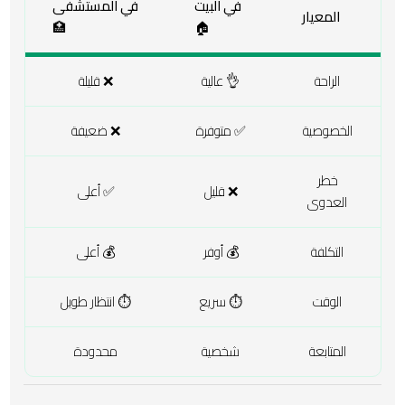
في البيت
في المستشفى
المعيار
🏥
🏠
الراحة
👌 عالية
❌ قليلة
الخصوصية
✅ متوفرة
❌ ضعيفة
خطر
❌ قليل
✅ أعلى
العدوى
التكلفة
💰 أوفر
💰 أعلى
الوقت
⏱️ سريع
⏱️ انتظار طويل
المتابعة
شخصية
محدودة