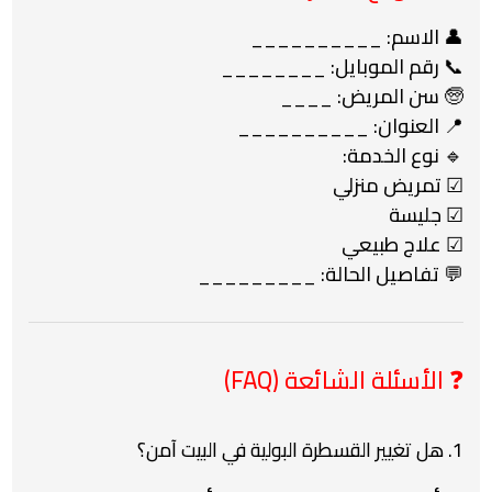
👤 الاسم: __________
📞 رقم الموبايل: ________
🧓 سن المريض: ____
📍 العنوان: __________
🔹 نوع الخدمة:
☑ تمريض منزلي
☑ جليسة
☑ علاج طبيعي
💬 تفاصيل الحالة: _________
❓ الأسئلة الشائعة (FAQ)
1. هل تغيير القسطرة البولية في البيت آمن؟