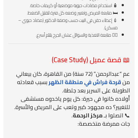
🧴 استخدام مضادات حيوية موضعية أو كريمات خاصة.
🛏️ متابعة المريض وتغيير وضعه كل فترة لتقليل الضغط.
💉 إعطاء حقن في البيت حسب وصفة الدكتور (مضاد حيوي –
مسكن).
👩‍⚕️ متابعة التغذية والسوائل عشان الجرح يلتئم أسرع.
📖 قصة عميل (Case Study)
عم “عبدالرحمن” (72 سنة) من القاهرة، كان بيعاني
من
قرحة فراش في منطقة الظهر
بسبب قعادته
الطويلة على السرير بعد جلطة.
أولاده كانوا في حيرة: كل يوم ياخدوه مستشفى
للتغيير؟ ده مجهود كبير وتعب على المريض والأسرة.
📞 اتصلوا بـ
مركز الرحمة
.
جات ممرضة متخصصة: