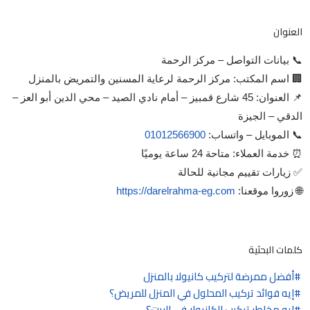
العنوان
📞 بيانات التواصل – مركز الرحمة
🏢 اسم المكتب: مركز الرحمة لرعاية المسنين والتمريض بالمنزل
📌 العنوان: 45 شارع قمبيز – أمام نادي الصيد – محي الدين أبو العز –
الدقي – الجيزة
📞 الموبايل – واتساب:
01012566900
⏰ خدمة العملاء: متاحة 24 ساعة يوميًا
✅ زيارات تقييم مجانية للحالة
🌐 زوروا موقعنا:
https://darelrahma-eg.com
كلمات البحثية
أفضل ممرضة لتركيب كانيولا بالمنزل
إيه فوائد تركيب المحلول في المنزل للمريض؟
إيه مخاطر تركيب الكانيولا في البيت؟