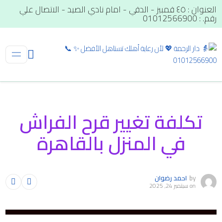
العنوان : ٤٥ قمبيز - الدقي - امام نادي الصيد - الاتصال علي
رقم. : 01012566900
تكلفة تغيير قرح الفراش
في المنزل بالقاهرة
by
احمد رضوان
on
سبتمبر 24, 2025