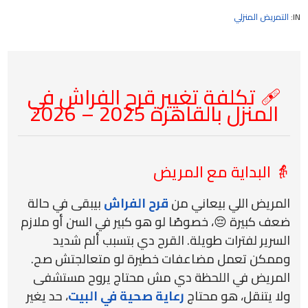
IN:
التمريض المنزلي
🩹 تكلفة تغيير قرح الفراش في
المنزل بالقاهرة 2025 – 2026
👵 البداية مع المريض
المريض اللي بيعاني من
قرح الفراش
بيبقى في حالة
ضعف كبيرة 😔، خصوصًا لو هو كبير في السن أو ملازم
السرير لفترات طويلة. القرح دي بتسبب ألم شديد
وممكن تعمل مضاعفات خطيرة لو متعالجتش صح.
المريض في اللحظة دي مش محتاج يروح مستشفى
ولا يتنقل، هو محتاج
رعاية صحية في البيت
، حد يغير