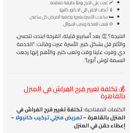
🩹 غيرت على الجرح يوميًا بطريقة معقمة.
💉 أعطت الحقن اللي الدكتور كاتبها.
🛏️ ساعدت الأسرة يغيروا وضعية المريض كل ساعتين.
🍲 تابعت التغذية وشرب السوائل.
النتيجة؟ 👏 بعد أسابيع قليلة، القرحة ابتدت تتحسن،
والألم قل بشكل كبير. الأسرة عبرت وقالت: “الخدمة
دي وفرت علينا وقت وتعب كتير، والأهم إنها رجعت
البسمة لوش أبويا”.
💰 تكلفة تغيير قرح الفراش في المنزل
بالقاهرة
الكلمات المفتاحية:
تكلفة تغيير قرح الفراش في
المنزل بالقاهرة –
تمريض منزلي تركيب كانيولا
–
إعطاء حقن في المنزل