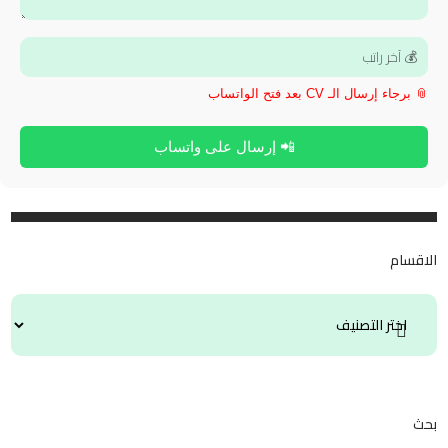
📎 برجاء إرسال الـ CV بعد فتح الواتساب
📲 إرسال على واتساب
الاقسام
بحث