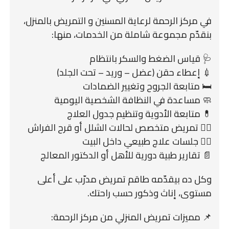
في مركز الرحمة لرعاية المسنين و التمريض بالمنزل،
بنقدّم مجموعة شاملة من الخدمات، منها:
🩺 قياس الضغط والسكر بانتظام
💉 إعطاء حقن (عضل – وريد – تحت الجلد)
🛏️ متابعة الجروح وتغيير الضمادات
🧼 مساعدة في النظافة الشخصية اليومية
💊 متابعة الأدوية وتنظيم جدول العلاج
👩‍⚕️ تمريض متخصص لحالات الشلل أو قرح الفراش
🏃‍♂️ جلسات علاج طبيعي داخل البيت
📄 تقارير طبية دورية للأهل أو الدكتور المعالج
وكل ده بيقدّمه طاقم تمريض مدرّب على أعلى
مستوى، إناث وذكور حسب راحتك.
📌 مميزات تمريض المنزلي من مركز الرحمة: