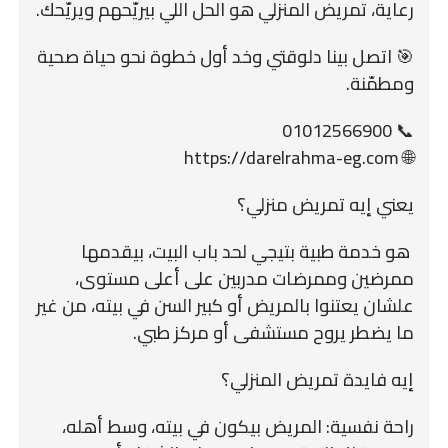
رعاية، تمريض المنزلي هو الحل اللي بيريّحهم ويريّحك.
🎯 اتصل بينا دلوقتي وخد أول خطوة نحو حياة صحية
ومطمّنة.
📞 01012566900
🌐 https://darelrahma-eg.com
يعني إيه تمريض منزلي؟
هو خدمة طبية بتيجي لحد باب البيت، بيقدمها
ممرضين وممرضات مدربين على أعلى مستوى،
علشان يعتنوا بالمريض أو كبير السن في بيته، من غير
ما يضطر يروح مستشفى أو مركز طبي.
إيه فايدة تمريض المنزلي؟
راحة نفسية: المريض بيكون في بيته، وسط أهله،