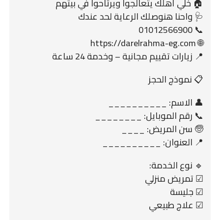
🏠 خلي أهلك يتعالجوا ويرتاحوا في بيتهم
🩺 واحنا هنوصلك الرعاية لحد عندك
📞 01012566900
🌐 https://darelrahma-eg.com
📍 زيارات تقييم مجانية – وخدمة 24 ساعة
📋 نموذج الحجز
👤 الاسم: __________
📞 رقم الموبايل: ________
🧓 سن المريض: ____
📍 العنوان: __________
🔹 نوع الخدمة:
☑ تمريض منزلي
☑ جليسة
☑ علاج طبيعي