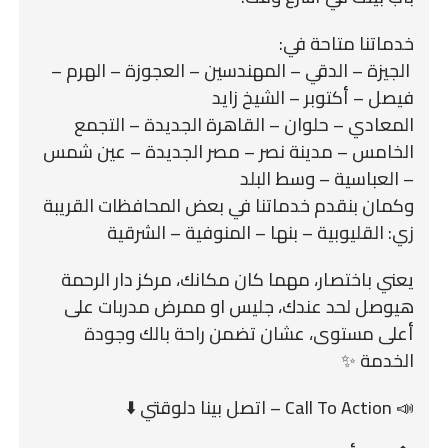
خدماتنا متاحة في:
️ الجيزة – الدقي – المهندسين – العجوزة – الهرم –
فيصل – أكتوبر – الشيخ زايد
المعادي – حلوان – القاهرة الجديدة – التجمع
الخامس – مدينة نصر – مصر الجديدة – عين شمس
– العباسية – وسط البلد
وكمان بنقدم خدماتنا في بعض المحافظات القريبة
زي: القليوبية – بنها – المنوفية – الشرقية
يعني باختصار، مهما كان مكانك، مركز دار الرحمة
هيوصل لحد عندك، جليس او ممرض مدربات على
أعلى مستوى، عشان تضمن راحة بالك وجودة
الخدمة ✨
📣 Call To Action – اتصل بينا دلوقتي ⬇️