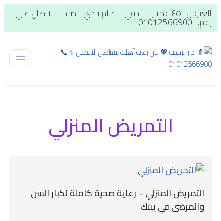
العنوان : ٤٥ قمبيز - الدقي - امام نادي الصيد - الاتصال علي
رقم. : 01012566900
التمريض المنزلي
التمريض المنزلي – رعاية صحية كاملة لكبار السن
والمرضى في بيتك