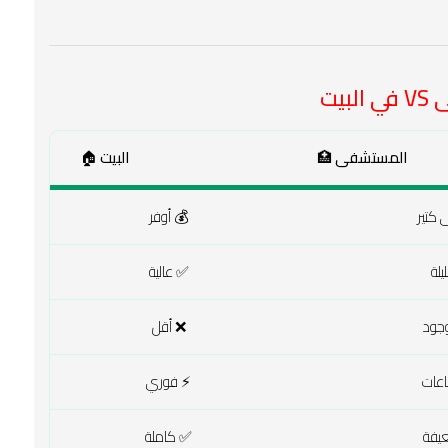
يت
المستشفى 🏥
البيت 🏠
 كتير
💰 أوفر
يلة
✅ عالية
جود
❌ أقل
عات
⚡ فوري
يفة
✅ كاملة