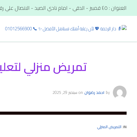
العنوان : ٤٥ قمبيز - الدقي - امام نادي الصيد - الاتصال علي رقم. : 01012566900
تمريض منزلي لتعليق المح
by
احمد رضوان
on
سبتمبر 29, 2025
IN:
التمريض المنزلي