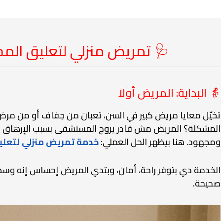
🩺 تمريض منزلي لتعليق المحاليل لعام
👵 البداية: المريض أولاً
تخيّل معايا مريض كبير في السن، تعبان من جفاف أو من مرض م
المشكلة؟ المريض مش قادر يروح المستشفى بسبب الإرهاق والز
ومجهود. هنا بيظهر الحل العملي:
خدمة تمريض منزلي لتعليق
الخدمة دي بتوفر راحة، أمان، وبتدي المريض إحساس إنه وسط
صحيحة.