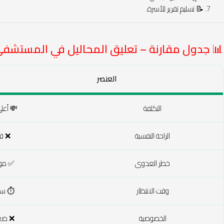
📝 تسليم تقرير للأسرة.
📊 جدول مقارنة – تعليق المحاليل في المستشفى VS في الب
العنصر
التكلفة
💸 أعلى
الراحة النفسية
❌ قل
خطر العدوى
✅ مو
وقت الانتظار
⏱️ سا
الخصوصية
❌ ضع