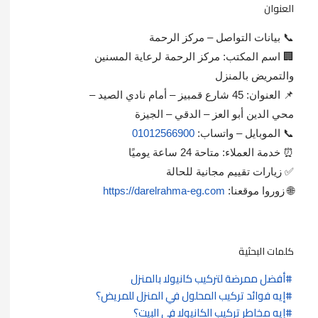
العنوان
📞 بيانات التواصل – مركز الرحمة
🏢 اسم المكتب: مركز الرحمة لرعاية المسنين
والتمريض بالمنزل
📌 العنوان: 45 شارع قمبيز – أمام نادي الصيد –
محي الدين أبو العز – الدقي – الجيزة
📞 الموبايل – واتساب:
01012566900
⏰ خدمة العملاء: متاحة 24 ساعة يوميًا
✅ زيارات تقييم مجانية للحالة
🌐 زوروا موقعنا:
https://darelrahma-eg.com
كلمات البحثية
أفضل ممرضة لتركيب كانيولا بالمنزل
إيه فوائد تركيب المحلول في المنزل للمريض؟
إيه مخاطر تركيب الكانيولا في البيت؟