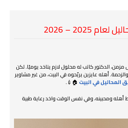
 2025 – 2026
زمن، الدكتور كاتب له محلول لازم يتاخد يوميًا. لكن
حمة. أهله عايزين يريّحوه في البيت، من غير مشاوير
 المحاليل في البيت
🏠💉.
 أهله ومحبينه، وفي نفس الوقت واخد رعاية طبية