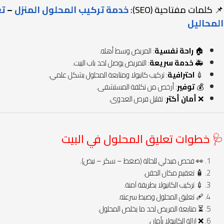
📌 كلمات مفتاحية (SEO):
خدمة تركيب المحلول المنزل
–
تع
المحاليل
🏠
راحة نفسية
: المريض وسط أهله.
🚑
خدمة سريعة
: التمريض يوصل لحد باب البيت.
💉
احترافية
: تركيب كانيولا ومتابعة المحلول بشكل علمي.
💰
توفير
: أرخص من تكلفة المستشفى.
❌
أمان أكتر
: تقليل فرص العدوى.
🩺 خطوات تعليق المحلول في البيت
👀 فحص مبدئي للحالة (ضغط – سكر – نبض).
🧴 تعقيم مكان الحقن.
💉 تركيب الكانيولا بطريقة آمنة.
🩹 تعليق المحلول وضبط سرعته.
⏳ متابعة المريض لحد ما يخلص المحلول.
❌ إزالة الكانيولا بأمان.