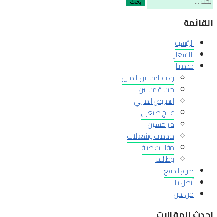
عن:
القائمة
الرئيسية
الآسعار
خدماتنا
رعاية المسنين بالمنزل
جليسة مسنين
التمريض المنزلي
علاج طبيعي
دار مسنين
خادمات وشغالات
مقالات طبية
وظائف
طرق الدفع
أتصل بنا
من نحن
احدث المقالات