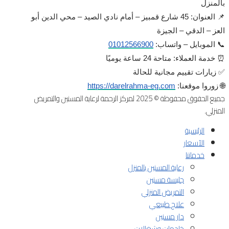
بالمنزل
📌 العنوان: 45 شارع قمبيز – أمام نادي الصيد – محي الدين أبو
العز – الدقي – الجيزة
📞 الموبايل – واتساب:
01012566900
⏰ خدمة العملاء: متاحة 24 ساعة يوميًا
✅ زيارات تقييم مجانية للحالة
🌐 زوروا موقعنا:
https://darelrahma-eg.com
جميع الحقوق محفوظة © 2025 لمركز الرحمة لرعاية المسنين والتمريض
المنزلي.
الرئيسية
الآسعار
خدماتنا
رعاية المسنين بالمنزل
جليسة مسنين
التمريض المنزلي
علاج طبيعي
دار مسنين
خادمات وشغالات