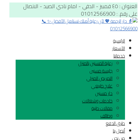
العنوان : ٤٥ قمبيز - الدقي - امام نادي الصيد - الاتصال
علي رقم. : 01012566900
الرئيسية
الآسعار
خدماتنا
رعاية المسنين بالمنزل
جليسة مسنين
التمريض المنزلي
علاج طبيعي
دار مسنين
خادمات وشغالات
مقالات طبية
وظائف
طرق الدفع
أتصل بنا
من نحن