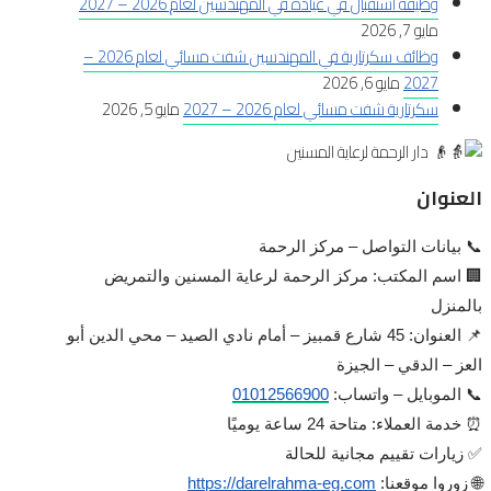
وظيفة استقبال في عيادة في المهندسين لعام 2026 – 2027
مايو 7, 2026
وظائف سكرتارية في المهندسين شفت مسائي لعام 2026 –
2027
مايو 6, 2026
سكرتارية شفت مسائي لعام 2026 – 2027
مايو 5, 2026
العنوان
📞 بيانات التواصل – مركز الرحمة
🏢 اسم المكتب: مركز الرحمة لرعاية المسنين والتمريض
بالمنزل
📌 العنوان: 45 شارع قمبيز – أمام نادي الصيد – محي الدين أبو
العز – الدقي – الجيزة
📞 الموبايل – واتساب:
01012566900
⏰ خدمة العملاء: متاحة 24 ساعة يوميًا
✅ زيارات تقييم مجانية للحالة
🌐 زوروا موقعنا:
https://darelrahma-eg.com