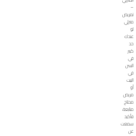
–
تمريض
منزلي
لو
عندك
حد
كبير
في
السن
في
البيت
أو
مريض
محتاج
متابعة،
فأكيد
سمعت
عن