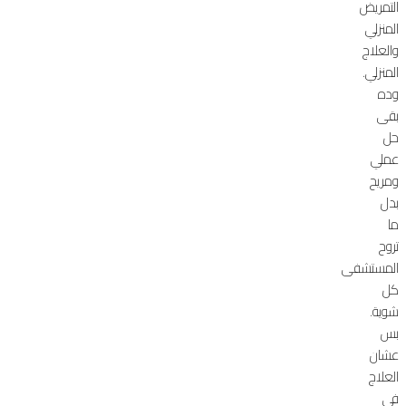
التمريض
المنزلي
والعلاج
المنزلي.
وده
بقى
حل
عملي
ومريح
بدل
ما
تروح
المستشفى
كل
شوية.
بس
عشان
العلاج
في