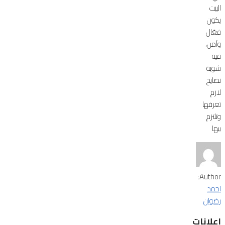
البيت
يكون
فعّال
وآمن،
فيه
شوية
نصايح
لازم
تعرفها
وتلتزم
بيها
Author:
احمد
رضوان
اعلانات