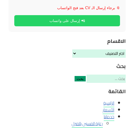
📎 برجاء إرسال الـ CV بعد فتح الواتساب
📲 إرسال على واتساب
الاقسام
الاقسام
بحث
البحث
عن:
القائمة
الرئيسية
الآسعار
خدماتنا
رعاية المسنين بالمنزل