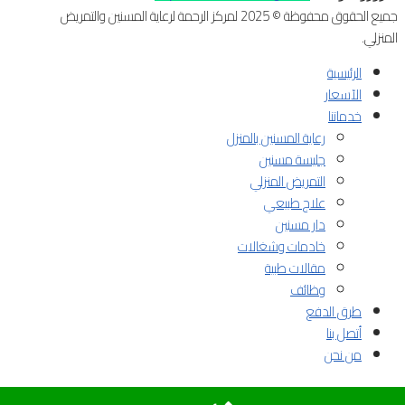
جميع الحقوق محفوظة © 2025 لمركز الرحمة لرعاية المسنين والتمريض
المنزلي.
الرئيسية
الآسعار
خدماتنا
رعاية المسنين بالمنزل
جليسة مسنين
التمريض المنزلي
علاج طبيعي
دار مسنين
خادمات وشغالات
مقالات طبية
وظائف
طرق الدفع
أتصل بنا
من نحن