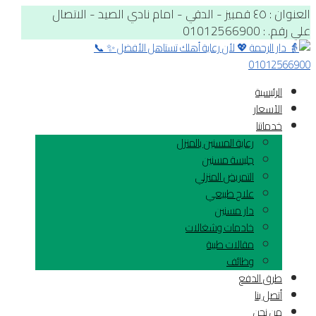
العنوان : ٤٥ قمبيز - الدقي - امام نادي الصيد - الاتصال
علي رقم. : 01012566900
الرئيسية
الآسعار
خدماتنا
رعاية المسنين بالمنزل
جليسة مسنين
التمريض المنزلي
علاج طبيعي
دار مسنين
خادمات وشغالات
مقالات طبية
وظائف
طرق الدفع
أتصل بنا
من نحن