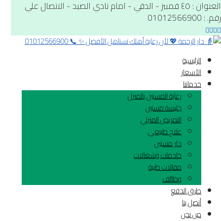
العنوان : ٤٥ قمبيز - الدقي - امام نادي الصيد - الاتصال علي
رقم. : 01012566900
الرئيسية
الآسعار
خدماتنا
رعاية المسنين بالمنزل
جليسة مسنين
التمريض المنزلي
علاج طبيعي
دار مسنين
خادمات وشغالات
مقالات طبية
وظائف
طرق الدفع
أتصل بنا
من نحن