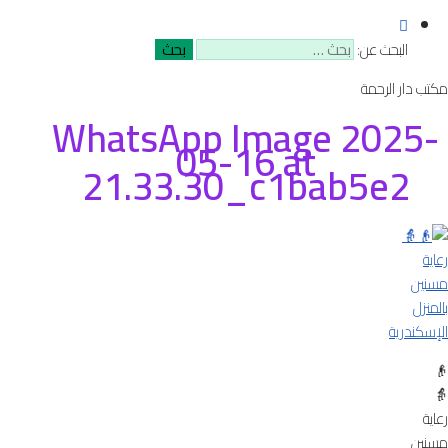
البحث عن:
مكتب دار الرحمة
WhatsApp Image 2025-
05-16 at
21.33.30_c1bab5e2
👴
👵
رعاية
مسنين