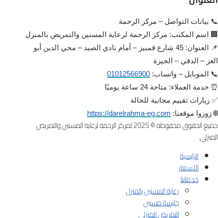
📞 بيانات التواصل – مركز الرحمة
🏢 اسم المكتب: مركز الرحمة لرعاية المسنين والتمريض بالمنزل
📌 العنوان: 45 شارع قمبيز – أمام نادي الصيد – محي الدين أبو
العز – الدقي – الجيزة
📞 الموبايل – واتساب:
01012566900
⏰ خدمة العملاء: متاحة 24 ساعة يوميًا
✅ زيارات تقييم مجانية للحالة
🌐 زوروا موقعنا:
https://darelrahma-eg.com
جميع الحقوق محفوظة © 2025 لمركز الرحمة لرعاية المسنين والتمريض
المنزلي.
الرئيسية
الآسعار
خدماتنا
رعاية المسنين بالمنزل
جليسة مسنين
التمريض المنزلي