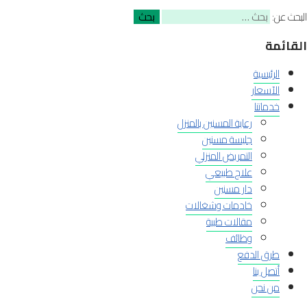
البحث عن:
القائمة
الرئيسية
الآسعار
خدماتنا
رعاية المسنين بالمنزل
جليسة مسنين
التمريض المنزلي
علاج طبيعي
دار مسنين
خادمات وشغالات
مقالات طبية
وظائف
طرق الدفع
أتصل بنا
من نحن