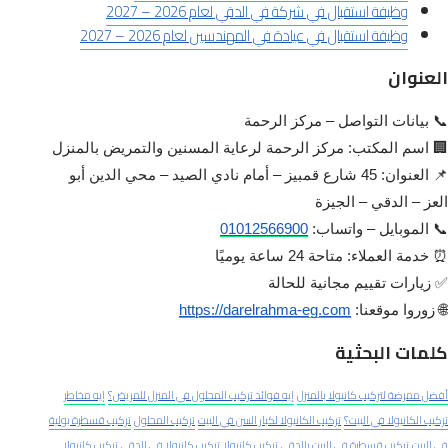
وظيفة استقبال في شركة في الدقي لعام 2026 – 2027
وظيفة استقبال في عيادة في المهندسين لعام 2026 – 2027
العنوان
📞 بيانات التواصل – مركز الرحمة
🏢 اسم المكتب: مركز الرحمة لرعاية المسنين والتمريض بالمنزل
📌 العنوان: 45 شارع قمبيز – أمام نادي الصيد – محي الدين أبو
العز – الدقي – الجيزة
📞 الموبايل – واتساب:
01012566900
⏰ خدمة العملاء: متاحة 24 ساعة يوميًا
✅ زيارات تقييم مجانية للحالة
🌐 زوروا موقعنا:
https://darelrahma-eg.com
كلمات البحثية
أفضل ممرضة لتركيب كانيولا بالمنزل
إيه فوائد تركيب المحلول في المنزل للمريض؟
إيه مخاطر
تركيب الكانيولا في البيت؟
تركيب الكانيولا لكبار السن في البيت
تركيب المحلول
تركيب قسطرة بولية
في البيت
تركيب قسطرة في البيت بالدقي
تركيب كانيولا
تركيب كانيولا في الدقي
تركيب كانيولا