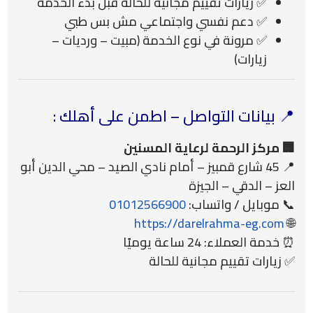
✅ زيارات تقييم مجانية للحالة قبل بدء الخدمة
✅ دعم نفسي واجتماعي مش بس طبي
✅ مرونة في نوع الخدمة (مبيت – ورديات –
زيارات)
📍 بيانات التواصل – اطمن على أهلك :
🏢 مركز الرحمة لرعاية المسنين
📍 45 شارع قمبيز – أمام نادي الصيد – محي الدين أبو
العز – الدقي – الجيزة
📞 موبايل / واتساب:
01012566900
https://darelrahma-eg.com
🌐
⏰ خدمة العملاء: 24 ساعة يوميًا
✅ زيارات تقييم مجانية للحالة