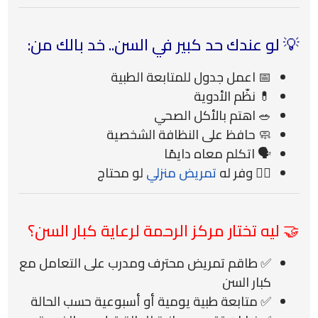
💡 لو عندك حد كبير في السن.. خد بالك من:
📅 اعمل جدول للمتابعة الطبية
💊 نظّم الأدوية
🥗 اهتم بالأكل الصحي
🧼 حافظ على النظافة الشخصية
🗣️ اتكلم معاه دايمًا
🧑‍⚕️ وفر له
تمريض منزلي
لو محتاج
🤝 ليه تختار مركز الرحمة لرعاية كبار السن؟
✅ طاقم تمريض محترف ومدرب على التعامل مع
كبار السن
✅ متابعة طبية يومية أو أسبوعية حسب الحالة