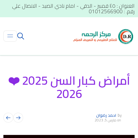
العنوان : ٤٥ قمبيز - الدقي - امام نادي الصيد - الاتصال علي
رقم. : 01012566900
أمراض كبار السن 2025 ❤️
2026
by
احمد رضوان
on
مارس 5, 2023