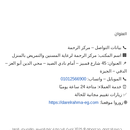
العنوان
📞 بيانات التواصل – مركز الرحمة
🏢 اسم المكتب: مركز الرحمة لرعاية المسنين والتمريض بالمنزل
📌 العنوان: 45 شارع قمبيز – أمام نادي الصيد – محي الدين أبو العز –
الدقي – الجيزة
📞 الموبايل – واتساب:
01012566900
⏰ خدمة العملاء: متاحة 24 ساعة يوميًا
✅ زيارات تقييم مجانية للحالة
🌐 زوروا موقعنا:
https://darelrahma-eg.com
جميع الحقوق محفوظة © 2025 لمركز الرحمة لرعاية المسنين والتمريض المنزلي.