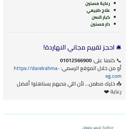
رعاية مسنين
علاج طبيعي
كبار السن
دار مسنين
🛎️ احجز تقييم مجاني النهاردة!
📞 كلمنا على:
01012566900
أو من خلال الموقع الرسمي:
https://darelrahma-
eg.com
📥 خليك مطمن… لأن اللي بنحبهم يستاهلوا أفضل
رعاية ❤️
Author:
احمد رضوان