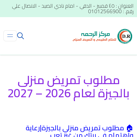
العنوان : ٤٥ قمبيز - الدقي - امام نادي الصيد - الاتصال علي
رقم. : 01012566900
مطلوب تمريض منزلى
بالجيزة لعام 2026 – 2027
🏠 مطلوب تمريض منزلي بالجيزة|رعاية
واهتمام في بيتك من غير تعب