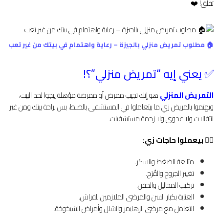
تقلق! ❤️
🏠 مطلوب تمريض منزلي بالجيزة – رعاية واهتمام في بيتك من غير تعب
✅ يعني إيه “تمريض منزلي”؟!
التمريض المنزلي
هو إنك تجيب ممرض أو ممرضة مؤهلة ييجوا لحد البيت،
ويهتموا بالمريض زي ما بيتعاملوا في المستشفى بالضبط، بس براحة بيتك ومن غير
انتقالات ولا عدوى ولا زحمة مستشفيات.
👩‍⚕️ بيعملوا حاجات زي:
متابعة الضغط والسكر.
تغيير الجروح والقُرَح.
تركيب المحاليل والحقن.
العناية بكبار السن والمرضى الملازمين للفراش.
التعامل مع مرضى الزهايمر والشلل وأمراض الشيخوخة.