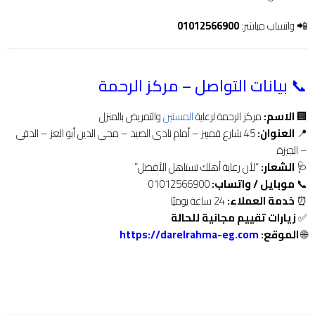
📲 واتساب مباشر:
01012566900
📞 بيانات التواصل – مركز الرحمة
🏢
الاسم:
مركز الرحمة لرعاية
المسنين
والتمريض بالمنزل
📍
العنوان:
45 شارع قمبيز – أمام نادي الصيد – محي الدين أبو العز – الدقي
– الجيزة
🩺
الشعار:
“لأن رعاية أهلك تستاهل الأفضل”
📞
موبايل / واتساب:
01012566900
⏰
خدمة العملاء:
24 ساعة يوميًا
✅
زيارات تقييم مجانية للحالة
🌐
الموقع
:
https://darelrahma-eg.com