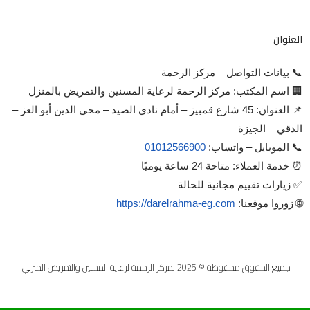
العنوان
📞 بيانات التواصل – مركز الرحمة
🏢 اسم المكتب: مركز الرحمة لرعاية المسنين والتمريض بالمنزل
📌 العنوان: 45 شارع قمبيز – أمام نادي الصيد – محي الدين أبو العز –
الدقي – الجيزة
📞 الموبايل – واتساب:
01012566900
⏰ خدمة العملاء: متاحة 24 ساعة يوميًا
✅ زيارات تقييم مجانية للحالة
🌐 زوروا موقعنا:
https://darelrahma-eg.com
جميع الحقوق محفوظة © 2025 لمركز الرحمة لرعاية المسنين والتمريض المنزلي.