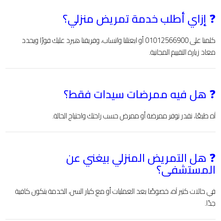
❓
إزاي أطلب خدمة تمريض منزلي؟
كلمنا على 01012566900 أو ابعتلنا واتساب، وفريقنا هيرد عليك فورًا ويحدد
معاد زيارة التقييم المجانية.
❓
هل فيه ممرضات سيدات فقط؟
آه طبعًا، نقدر نوفر ممرضة أو ممرض حسب راحتك واحتياج الحالة.
❓
هل التمريض المنزلي بيغني عن
المستشفى؟
في حالات كتير آه، خصوصًا بعد العمليات أو مع كبار السن، الخدمة بتكون كافية
جدًا.