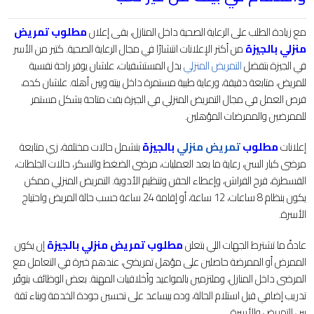
مع زيادة الطلب على الرعاية الصحية داخل المنازل، بقى إعلان
مطلوب تمريض
منزلي بالجيزة
من أكتر الإعلانات انتشارًا في مجال الرعاية الصحية. كتير من الأسر
في الجيزة بتفضل
التمريض المنزلي
بدل المستشفيات، علشان يوفر راحة نفسية
للمريض، متابعة دقيقة، ورعاية طبية مستمرة داخل بيته وبين أهله. علشان كده،
فرص العمل في مجال التمريض المنزلي في الجيزة بقت متاحة بشكل مستمر
للممرضين والممرضات المؤهلين.
إعلانات
مطلوب
تمريض منزلي
بالجيزة
بتشمل حالات مختلفة، زي متابعة
مرضى كبار السن، رعاية ما بعد العمليات، مرضى الضغط والسكر، حالات الجلطات،
القسطرة، قرح الفراش، وإعطاء الحقن وتنظيم الأدوية. التمريض المنزلي ممكن
يكون بنظام 8 ساعات، 12 ساعة، أو إقامة 24 ساعة حسب حالة المريض واحتياج
الأسرة.
عادةً ما تشترط الجهات اللي بتعلن
مطلوب تمريض منزلي بالجيزة
إن يكون
الممرض أو الممرضة حاصلين على مؤهل تمريضي، عندهم خبرة في التعامل مع
المرضى داخل المنازل، وملتزمين بالمواعيد وأخلاقيات المهنة. بعض الوظائف بتوفّر
تدريب إضافي قبل استلام الحالة، وده بيساعد على تحسين جودة الخدمة وبناء ثقة
بين التمريض والأسرة.