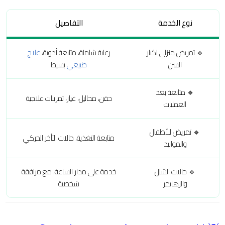
نوع الخدمة
التفاصيل
🔹 تمريض منزلي لكبار
رعاية شاملة، متابعة أدوية،
علاج
السن
طبيعي
بسيط
🔹 متابعة بعد
حقن، محاليل، غيار، تمرينات علاجية
العمليات
🔹 تمريض للأطفال
متابعة التغذية، حالات التأخر الحركي
والمواليد
🔹 حالات الشلل
خدمة على مدار الساعة، مع مرافقة
والزهايمر
شخصية