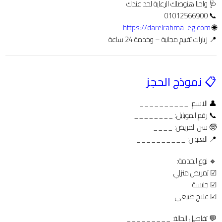
🩺 واحنا هنوصلك الرعاية لحد عندك
📞 01012566900
https://darelrahma-eg.com
🌐
📍 زيارات تقييم مجانية – وخدمة 24 ساعة
📋 نموذج الحجز
👤 الاسم: __________
📞 رقم الموبايل: ________
🧓 سن المريض: ____
📍 العنوان: __________
🔹 نوع الخدمة:
☑ تمريض منزلي
☑ جليسة
☑ علاج طبيعي
💬 تفاصيل الحالة: _________