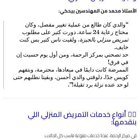
الأستاذ محمد
من المهندسين بيحكي:
“والدي كان طالع من عملية تغيير مفصل، وكان
محتاج رعاية 24 ساعة. دورت كتير على
مطلوب
تمريض منزلي بالجيزة
، ولقيت ناس كتير بس كنت
خايف.
حد نصحني بمركز الرحمة، ومن أول يوم حسيت إن
في فرق!
الممرضة كانت دايمًا في ميعادها، محترمة، وبتفهم
كويس جدًا. دلوقتي والدي أحسن، وبقينا نطلبهم حتى
لو حد عنده نزلة برد تقيلة!”.
👨‍⚕️ أنواع خدمات التمريض المنزلي اللي
بنقدمها:
في مركز الرحمة، عندنا خدمات متنوعة تناسب كل الحالات: