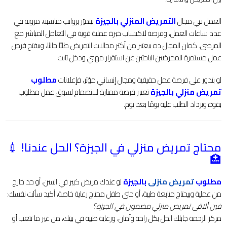
العمل في مجال
التمريض المنزلي بالجيزة
بيتميّز برواتب مناسبة، مرونة في
عدد ساعات العمل، وفرصة لاكتساب خبرة عملية قوية في التعامل المباشر مع
المرضى. كمان المجال ده بيعتبر من أكتر مجالات التمريض طلبًا حاليًا، وبيفتح فرص
عمل مستمرة للممرضين الباحثين عن استقرار مهني ودخل ثابت.
لو بتدور على فرصة عمل حقيقية ومجال إنساني مؤثر، فإعلانات
مطلوب
تمريض منزلي بالجيزة
تعتبر فرصة ممتازة للانضمام لسوق عمل مطلوب
بقوة ويزداد الطلب عليه يومًا بعد يوم.
محتاج تمريض منزلي في الجيزة؟ الحل عندنا! 💉
🏥
مطلوب
تمريض منزلى
بالجيزة
لو عندك مريض كبير في السن، أو حد خارج
من عملية وبيحتاج متابعة طبية، أو حتى طفل محتاج رعاية خاصة، أكيد سألت نفسك:
فين ألاقى تمريض منزلي مضمون في الجيزة؟
مركز الرحمة جابلك الحل بكل راحة وأمان، ورعاية طبية في بيتك، من غير ما تتعب أو