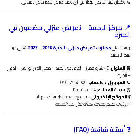
📞 وكمان تقدر تتواصل معانا في أي وقت لعرض سعر خاص ومجاني.
📍 مركز الرحمة – تمريض منزلي مضمون في
الجيزة
لو بتدور على
مطلوب تمريض منزلي بالجيزة 2026 – 2027
، تعالى جرب
مركز الرحمة:
🏢
العنوان
: 45 شارع قمبيز – أمام نادي الصيد – محي الدين أبو العز – الدقي
– الجيزة
📞
الموبايل / واتساب
: 01012566900
⏰
خدمة العملاء
: 24 ساعة يوميًا
🌐
الموقع الإلكتروني
:
https://darelrahma-eg.com
✅
زيارات تقييم مجانية للحالة قبل بدء الخدمة
❓ أسئلة شائعة (FAQ)