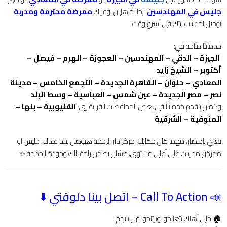
جليس في المهندسين
، إحنا جاهزين نوفرلك
ممرضة محترمة ومدربة
توصل لحد باب بيتك في أسرع وقت.
خدماتنا متاحة في:
️
الجيزة – الدقي – المهندسين – العجوزة – الهرم – فيصل –
أكتوبر – الشيخ زايد
المعادي – حلوان – القاهرة الجديدة – التجمع الخامس – مدينة
نصر – مصر الجديدة – عين شمس – العباسية – وسط البلد
وكمان بنقدم خدماتنا في بعض المحافظات القريبة زي:
القليوبية – بنها –
المنوفية – الشرقية
يعني باختصار، مهما كان مكانك، مركز دار الرحمة هيوصل لحد عندك، جليس او
ممرض مدربات على أعلى مستوى، عشان تضمن راحة بالك وجودة الخدمة ✨
📣 Call To Action – اتصل بينا دلوقتي ⬇️
🏠 خلي أهلك يتعالجوا ويرتاحوا في بيتهم