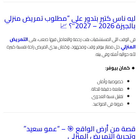
ليه ناس كتير بتدور على “مطلوب تمريض منزلي
بالجيزة 2026 – 2027″؟ 📈
في الوقت اللي المستشفيات بقت زحمة والتعامل فيها صعب، بقى
التمريض
المنزلي
حل ممتاز بيوفر وقت ومجهود، وكمان بيدي المريض راحة نفسية كبيرة
لأنه حواليه أهله وفي بيته.
🔸 كمان بيوفر:
خصوصية وأمان.
متابعة دقيقة للحالة.
تقليل نسبة العدوى.
مرونة في المواعيد.
قصة من أرض الواقع 🎯 – “عمو سعيد”
وتجربة التمريض المنزلي