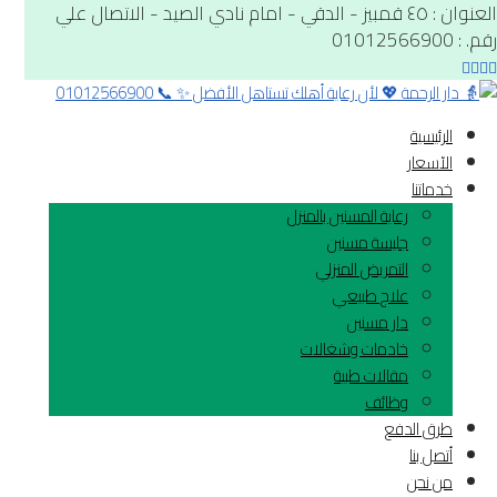
العنوان : ٤٥ قمبيز - الدقي - امام نادي الصيد - الاتصال علي
رقم. : 01012566900
الرئيسية
الآسعار
خدماتنا
رعاية المسنين بالمنزل
جليسة مسنين
التمريض المنزلي
علاج طبيعي
دار مسنين
خادمات وشغالات
مقالات طبية
وظائف
طرق الدفع
أتصل بنا
من نحن