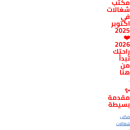
مكتب
شغالات
في
اكتوبر
2025
❤️
2026
راحتك
تبدأ
من
هنا
✨
مقدمة
بسيطة
مكتب
شغالات