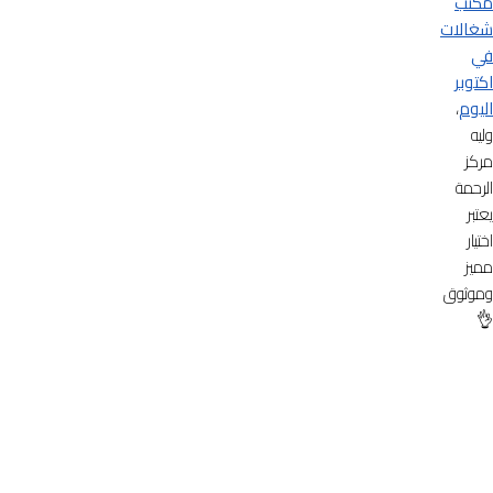
مكتب
شغالات
في
اكتوبر
اليوم
،
وليه
مركز
الرحمة
يعتبر
اختيار
مميز
وموثوق
👌