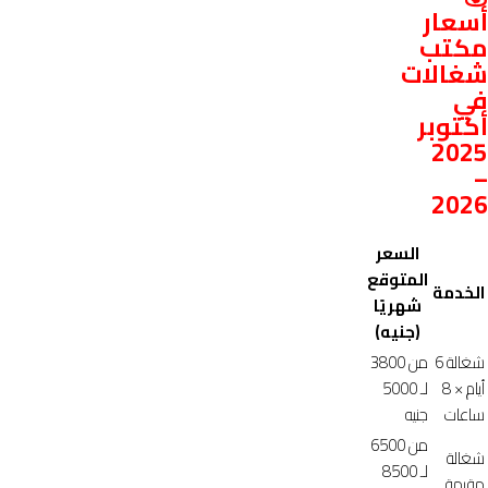
أسعار
مكتب
شغالات
في
أكتوبر
2025
–
2026
السعر
المتوقع
الخدمة
شهريًا
(جنيه)
شغالة 6
من 3800
أيام × 8
لـ 5000
ساعات
جنيه
من 6500
شغالة
لـ 8500
مقيمة