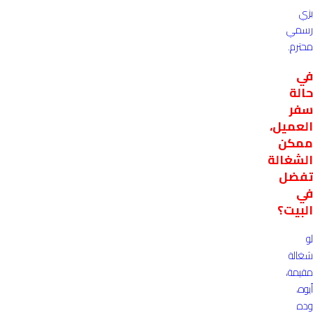
بزي
رسمي
محترم.
في
حالة
سفر
العميل،
ممكن
الشغالة
تفضل
في
البيت؟
لو
شغالة
مقيمة،
أيوه،
وده