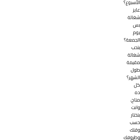
الأسبوع؟
عايز
شغالة
بس
يوم
الجمعة؟
بتحب
شغالة
مقيمة
طول
الشهر؟
كل
ده
متاح،
وانت
بتختار
حسب
وقتك
وظروفك