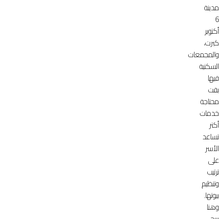
مدينة
6
أكتوبر
كبرت،
والمجمعات
السكنية
فيها
بقت
محتاجة
خدمات
أكتر
تساعد
الأسر
على
ترتيب
وتنظيم
بيوتها.
وهنا
بييجي