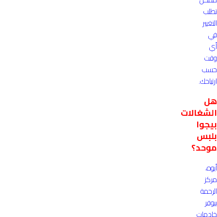
تطلب
التغيير
في
أي
وقت
حسب
ارتياحك.
هل
الشغالات
بيجوا
بلبس
موحد؟
أيوه،
مركز
الرحمة
بيوفر
خادمات