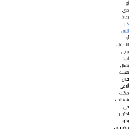
أو
حتى
رعاية
كبار
السن
أو
الأطفال،
يبقى
أكيد
بتسأل
نفسك:
فين
ألاقي
مكتب
شغالات
في
اكتوبر
يكون
مضمون