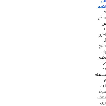
في
اكتوبر
لو
ساكن
في
6
أكتوبر
أو
الشيخ
زايد
وبتدور
على
حد
يساعدك
في
البيت،
سواء
تنظيف،
ترتيب،