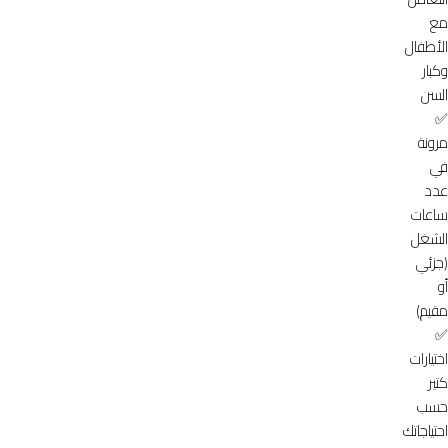
مع
الأطفال
وكبار
السن
✅
مرونة
في
عدد
ساعات
الشغل
(جزئي
أو
مقيم)
✅
اختيارات
كتير
حسب
احتياجاتك