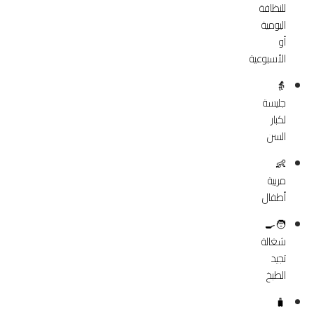
للنظافة
اليومية
أو
الأسبوعية
👵
جليسة
لكبار
السن
👶
مربية
أطفال
🧑‍🍳
شغالة
تجيد
الطبخ
🧳