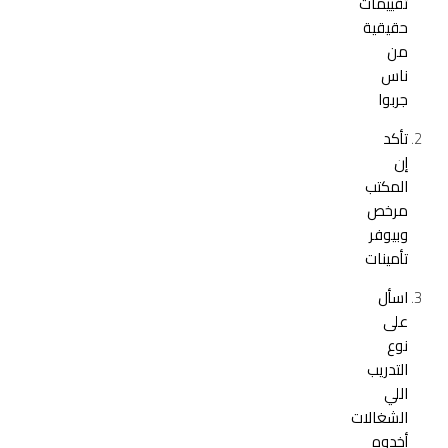
تقييمات
حقيقية
من
ناس
جربوا
تأكد
إن
المكتب
مرخص
وبيوفر
تأمينات
اسأل
على
نوع
التدريب
اللي
الشغالات
أخدوه