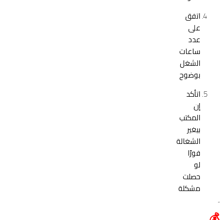
اتفق
على
عدد
ساعات
الشغل
بوضوح
اتأكد
إن
المكتب
بيغير
الشغالة
فورًا
لو
حصلت
مشكلة
💰