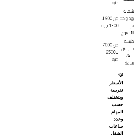
جنيه
شغالة
يوم واحد
من 900 لـ
في
1300 جنيه
الأسبوع
جليسة
من 7000
كبار سن
لـ 9500
– 24
جنيه
ساعة
💡
الأسعار
تقريبية
وبتختلف
حسب
المهام
وعدد
ساعات
الشغل