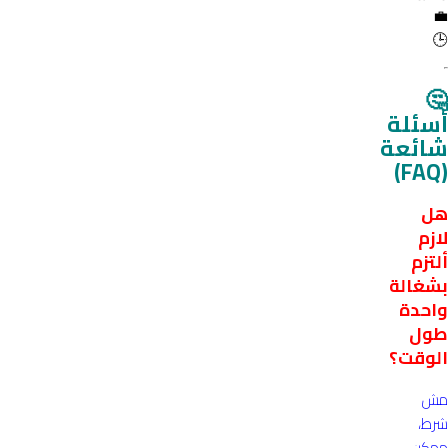
💼
🕒
🤔
أسئلة
شائعة
(FAQ)
هل
لازم
ألتزم
بشغالة
واحدة
طول
الوقت؟
مش
شرط،
ممكن