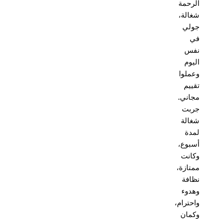
الرحمة
شغالة،
جولي
في
نفس
اليوم
وعملوا
تقييم
مجاني.
جربت
شغالة
لمدة
أسبوع،
وكانت
ممتازة،
نظافة
وهدوء
واحترام،
وكمان