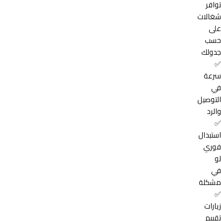
توافر
شغالات
على
حسب
جدولك
✅
سرعة
في
التوصيل
والرد
✅
استبدال
فوري
لو
في
مشكلة
✅
زيارات
تقييم