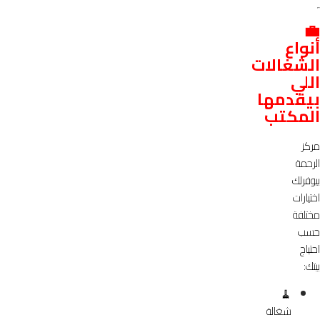
💼
أنواع
الشغالات
اللي
بيقدمها
المكتب
مركز
الرحمة
بيوفرلك
اختيارات
مختلفة
حسب
احتياج
بيتك:
🧹
شغالة