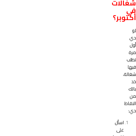
شغالات
في
أكتوبر؟
لو
دي
أول
مرة
تطلب
فيها
شغالة،
خد
بالك
من
النقاط
دي:
اسأل
على