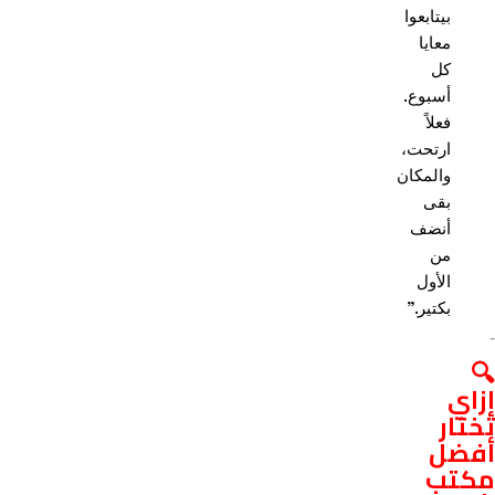
بيتابعوا
معايا
كل
أسبوع.
فعلاً
ارتحت،
والمكان
بقى
أنضف
من
الأول
بكتير.”
🔍
إزاي
تختار
أفضل
مكتب