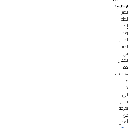
وسريع؟
الخبر
الحلو
إنك
وصلت
للمكان
الصح!
في
المقال
ده،
هنقولك
على
كل
اللي
محتاج
تعرفه
عن
أفضل