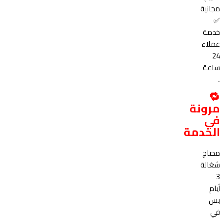
مجانية
✅
خدمة
عملاء
24
ساعة
🔁
مرونة
في
الخدمة
محتاج
شغالة
3
أيام
بس
في