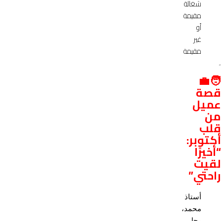
شغالة
مقيمة
أو
غير
مقيمة
🧑‍💼
قصة
عميل
من
قلب
أكتوبر:
“أخيرًا
لقيت
راحتي”
أستاذ
محمد،
رجل