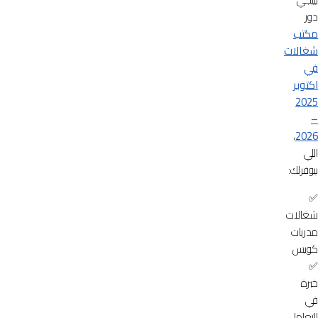
دور
مكتب
شغالات
في
اكتوبر
2025
–
،
2026
اللي
بيوفرلك:
✅
شغالات
مدربات
كويس
✅
خبرة
في
التعامل