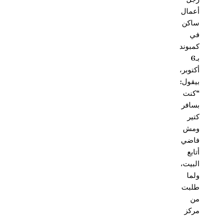
أعمال
ساكن
في
كمبوند
بـ6
أكتوبر،
بيقول:
“كنت
بسافر
كتير
ومش
فاضي
أتابع
البيت،
ولما
طلبت
من
مركز