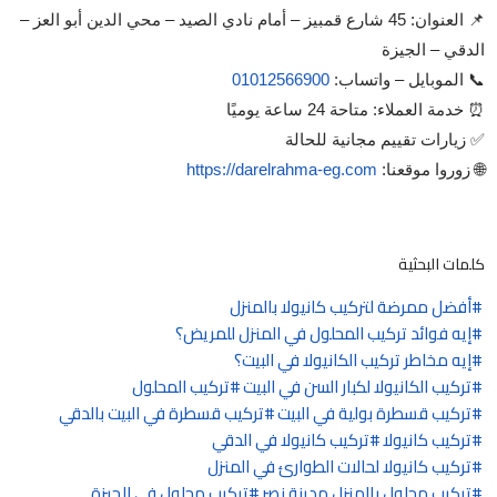
📌 العنوان: 45 شارع قمبيز – أمام نادي الصيد – محي الدين أبو العز –
الدقي – الجيزة
📞 الموبايل – واتساب:
01012566900
⏰ خدمة العملاء: متاحة 24 ساعة يوميًا
✅ زيارات تقييم مجانية للحالة
🌐 زوروا موقعنا:
https://darelrahma-eg.com
كلمات البحثية
أفضل ممرضة لتركيب كانيولا بالمنزل
إيه فوائد تركيب المحلول في المنزل للمريض؟
إيه مخاطر تركيب الكانيولا في البيت؟
تركيب الكانيولا لكبار السن في البيت
تركيب المحلول
تركيب قسطرة بولية في البيت
تركيب قسطرة في البيت بالدقي
تركيب كانيولا
تركيب كانيولا في الدقي
تركيب كانيولا لحالات الطوارئ في المنزل
تركيب محلول بالمنزل مدينة نصر
تركيب محلول في الجيزة