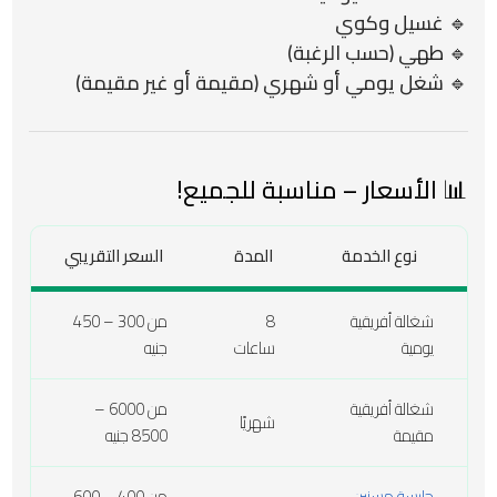
🔹 غسيل وكوي
🔹 طهي (حسب الرغبة)
🔹 شغل يومي أو شهري (مقيمة أو غير مقيمة)
📊 الأسعار – مناسبة للجميع!
نوع الخدمة
المدة
السعر التقريبي
شغالة أفريقية
8
من 300 – 450
يومية
ساعات
جنيه
شغالة أفريقية
من 6000 –
شهريًا
مقيمة
8500 جنيه
جليسة مسنين
من 400 – 600