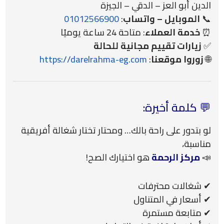
الدين أبو العز – الدقي – الجيزة
📞
الموبايل – واتساب
:
01012566900
⏰
خدمة العملاء
: متاحة 24 ساعة يوميًا
✅
زيارات تقييم مجانية للحالة
🌐
زوروا موقعنا
:
https://darelrahma-eg.com
💬 كلمة أخيرة:
لو بتدور على راحة بالك… ومحتار تختار شغالة أفريقية
مناسبة،
📣
مركز
الرحمة
هو اختيارك الصح!
✔ شغالات محترفات
✔ أسعار في المتناول
✔ متابعة مستمرة