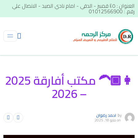
العنوان : ٤٥ قمبيز - الدقي - امام نادي الصيد - الاتصال علي
رقم. : 01012566900
👩🏿‍🦱 مكتب أفارقة 2025
– 2026
by
احمد رضوان
on
مايو 18, 2025