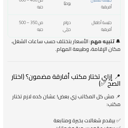
يوميًا
أفريقية
جنيه
جليسة أطفال
دوام
من 350 – 500
أفريقية
جزئي
جنيه
🔔
تنبيه مهم
: الأسعار بتختلف حسب ساعات الشغل،
مكان الإقامة، وطبيعة المهام.
📍 إزاي تختار مكتب أفارقة مضمون؟ (اختار
الصح ✅)
📌 مش كل المكاتب زي بعض! عشان كده لازم تختار
مكتب:
✅ بيقدم شغالات بخبرة ومتابعة