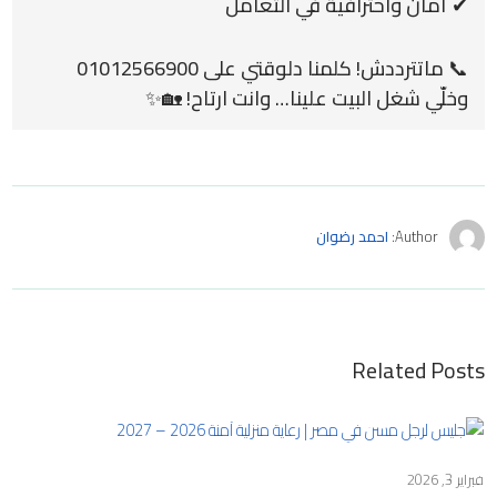
✔ أمان واحترافية في التعامل
📞 ماتترددش! كلمنا دلوقتي على 01012566900
وخلّي شغل البيت علينا… وانت ارتاح! 🏡✨
Author:
احمد رضوان
Related Posts
فبراير 3, 2026