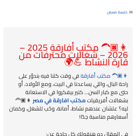
IN:
جليسة مسنين
👩🏿‍🦱 مكتب أفارقة 2025 –
2026 – شغالات محترفات من
قارة النشاط 💪🌍
👩🏿‍🦱 مكتب أفارقة
في وقت كلنا فيه بندوّر على
راحة البال، واللي يساعدنا في البيت، ومع الأولاد، أو
حتى مع كبار السن… كتير بيفكروا في الاستعانة
بشغالات أفريقيات
مكتب افارقة في مصر
👩🏿‍🦰
ليه؟ علشان عندهم نشاط، أمانة، وحُب للشغل، وكمان
أسعارهم مناسبة جدًا!
في المقال ده هنقولك كل حاجة عن: