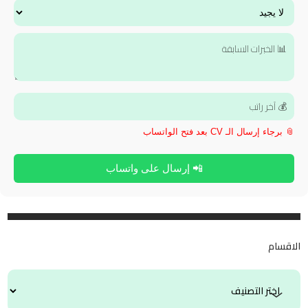
📎 برجاء إرسال الـ CV بعد فتح الواتساب
📲 إرسال على واتساب
الاقسام