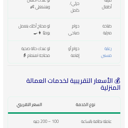
جزئي/
أطفال
وبتشتغلي 👶
كامل
طباخة
دوام
لو محتاج أكلك يتعمل
منزلية
صباحي
يوميًا 👩‍🍳
رعاية
دوام أو
لو عندك حالة صحية
مسنين
إقامة
محتاجة اهتمام 👵
💰 الأسعار التقريبية لخدمات العمالة
المنزلية
نوع الخدمة
السعر التقريبي
عاملة نظافة بالساعة
100 – 200 جنيه