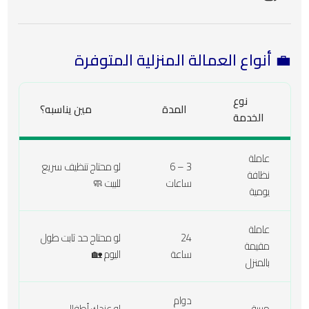
💼 أنواع العمالة المنزلية المتوفرة
نوع
المدة
مين يناسبه؟
الخدمة
عاملة
3 – 6
لو محتاج تنظيف سريع
نظافة
ساعات
للبيت 🧼
يومية
عاملة
24
لو محتاج حد ثابت طول
مقيمة
ساعة
اليوم 🏡
بالمنزل
دوام
مربية
لو عندك أطفال