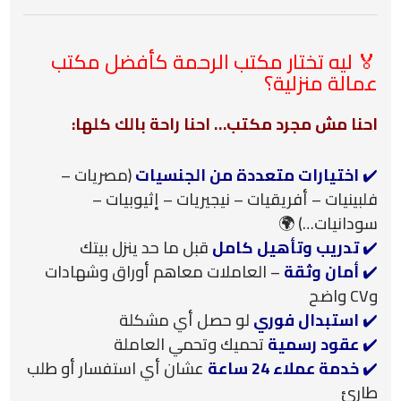
🏅 ليه تختار مكتب الرحمة كأفضل مكتب
عمالة منزلية؟
احنا مش مجرد مكتب… احنا راحة بالك كلها:
✔️
اختيارات متعددة من الجنسيات
(مصريات –
فلبينيات – أفريقيات – نيجيريات – إثيوبيات –
سودانيات…) 🌍
✔️
تدريب وتأهيل كامل
قبل ما حد ينزل بيتك
✔️
أمان وثقة
– العاملات معاهم أوراق وشهادات
وCV واضح
✔️
استبدال فوري
لو حصل أي مشكلة
✔️
عقود رسمية
تحميك وتحمي العاملة
✔️
خدمة عملاء 24 ساعة
عشان أي استفسار أو طلب
طارئ