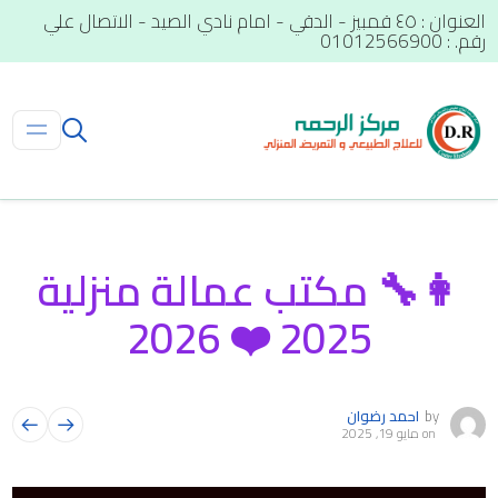
العنوان : ٤٥ قمبيز - الدقي - امام نادي الصيد - الاتصال علي
رقم. : 01012566900
👩‍🔧 مكتب عمالة منزلية
2025 ❤️ 2026
by
احمد رضوان
on
مايو 19, 2025