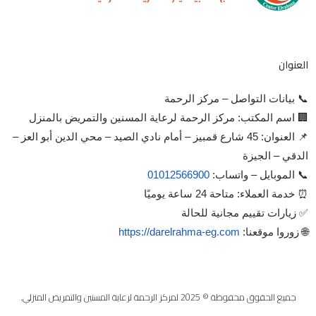
العنوان
📞 بيانات التواصل – مركز الرحمة
🏢 اسم المكتب: مركز الرحمة لرعاية المسنين والتمريض بالمنزل
📌 العنوان: 45 شارع قمبيز – أمام نادي الصيد – محي الدين أبو العز –
الدقي – الجيزة
📞 الموبايل – واتساب:
01012566900
⏰ خدمة العملاء: متاحة 24 ساعة يوميًا
✅ زيارات تقييم مجانية للحالة
🌐 زوروا موقعنا:
https://darelrahma-eg.com
جميع الحقوق محفوظة © 2025 لمركز الرحمة لرعاية المسنين والتمريض المنزلي.