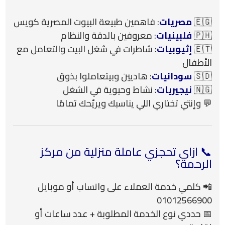
🇪🇬
مصريات
: فاهمين طبيعة البيوت المصرية كويس
🇵🇭
فلبينيات
: معروفين بالدقة والنظام
🇪🇹
إثيوبيات
: شاطرات في شغل البيت والتعامل مع
الأطفال
🇸🇩
سودانيات
: هاديين وبيتعاملوا بذوق
🇳🇬
نيجيريات
: نشاط وحيوية في الشغل
💬 وإنتي تختاري اللي يناسبك ويريّحك تمامًا
📞 ازاي تحجزي عاملة منزلية من مركز
الرحمة؟
📲 كلمي خدمة العملاء على واتساب أو موبايل
01012566900
📅 حددي نوع الخدمة المطلوبة + عدد ساعات أو