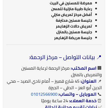
ممرضة للمسنين في البيت
رعاية طبية منزلية للمسن
أفضل مركز تمريض منزلي
جليسة مسنين محترفة
تمريض حالات الزهايمر
جليسة مسنين بالمنزل
جليسة مريضة الزهايمر
📍 بيانات التواصل – مركز الرحمة:
🏢
اسم المكتب:
مركز الرحمة لرعاية المسنين
والتمريض بالمنزل
📌
العنوان:
45 شارع قمبيز – أمام نادي الصيد – محي
الدين أبو العز – الدقي – الجيزة
📞
الموبايل – واتساب:
01012566900
⏰
خدمة العملاء:
24 ساعة يوميًا
✅
زيارات تقييم مجانية للحالة