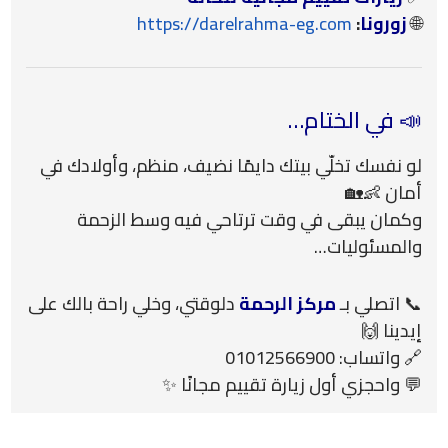
🌐
زورونا
:
https://darelrahma-eg.com
📣 في الختام…
لو نفسك تخلّي بيتك دايمًا نضيف، منظم، وأولادك في
أمان 👶🏡
وكمان يبقى في وقت ترتاحي فيه وسط الزحمة
والمسئوليات…
📞 اتصلي بـ
مركز الرحمة
دلوقتي، وخلي راحة بالك على
إيدينا 🙌
🔗 واتساب: 01012566900
💬 واحجزي أول زيارة تقييم مجانًا ✨