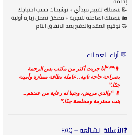
إقامة
📝 بنعملك تقييم مبدأي + ترشيحات حسب احتياجك
🏡 بنبعتلك العاملة للتجربة + ممكن تعمل زيارة أولية
🤝 توقيع العقد والدفع بعد الاتفاق التام
💬 آراء العملاء
👩‍🦰
“أنا جربت أكتر من مكتب بس الرحمة
بصراحة حاجة تانية.. عاملة نظافة ممتازة وأمينة
جدًا.”
👴
“والدي مريض، وجبنا له رعاية من عندهم..
بنت محترمة ومخلصة جدًا.”
❓الأسئلة الشائعة – FAQ