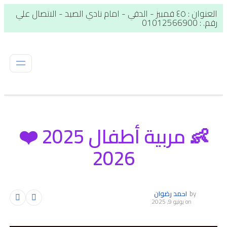
العنوان : ٤٥ قمبيز - الدقي - امام نادي الصيد - الاتصال علي
رقم. : 01012566900
👶 مربية أطفال 2025 ❤️
2026
by
احمد رضوان
on
يونيو 9, 2025