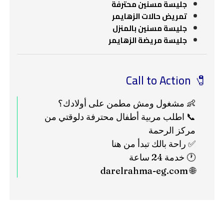
جليسة مسنين محترفة
تمريض حالات الزهايمر
جليسة مسنين بالمنزل
جليسة مريضة الزهايمر
🧷 Call to Action
👶 مشغول ومش مطمن على أولادك؟
📞 اطلب مربية أطفال محترفة دلوقتي من
مركز الرحمة
✅ راحة بالك تبدأ من هنا
🕐 خدمة 24 ساعة
darelrahma-eg.com
🌐