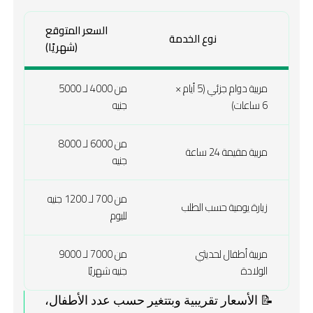
السعر المتوقع
نوع الخدمة
(شهريًا)
مربية دوام جزئي (5 أيام ×
من 4000 لـ 5000
6 ساعات)
جنيه
من 6000 لـ 8000
مربية مقيمة 24 ساعة
جنيه
من 700 لـ 1200 جنيه
زيارة يومية حسب الطلب
لليوم
مربية أطفال لحديثي
من 7000 لـ 9000
الولادة
جنيه شهريًا
📝 الأسعار تقريبية وبتتغير حسب عدد الأطفال،