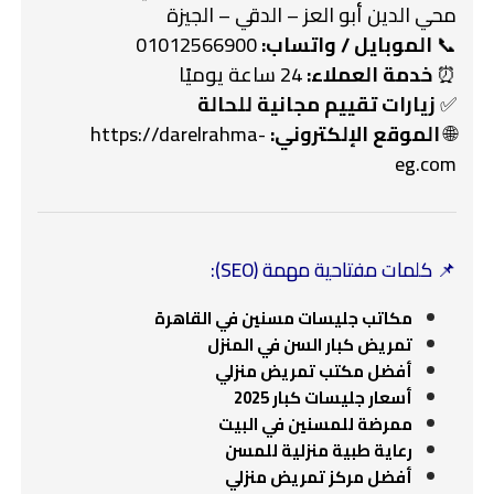
محي الدين أبو العز – الدقي – الجيزة
📞
الموبايل / واتساب:
01012566900
⏰
خدمة العملاء:
24 ساعة يوميًا
✅
زيارات تقييم مجانية للحالة
🌐
الموقع الإلكتروني:
https://darelrahma-
eg.com
📌
كلمات مفتاحية مهمة (SEO):
مكاتب جليسات مسنين في القاهرة
تمريض كبار السن في المنزل
أفضل مكتب تمريض منزلي
أسعار جليسات كبار 2025
ممرضة للمسنين في البيت
رعاية طبية منزلية للمسن
أفضل مركز تمريض منزلي