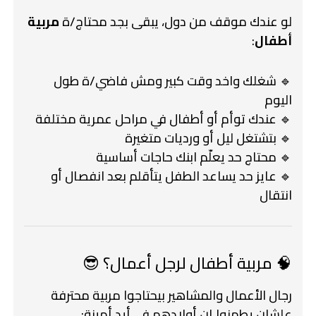
لو عندك موقف من دول، يبقى بجد محتاج/ة
مربية
أطفال
:
🔹 شغلك واخد وقت كبير ومش فاضي/ة طول
اليوم
🔹 عندك توأم أو أطفال في مراحل عمرية مختلفة
🔹 بتشتغل ليل أو ورديات متغيرة
🔹 محتاج حد يعلّم ابنك حاجات أساسية
🔹 عايز حد يساعد الطفل يتأقلم بعد انفصال أو
انتقال
🧠 مربية أطفال لرجل أعمال؟ 😎
رجال الأعمال والمشاهير بيحتاجوا مربية محترفة
علشان يطمنوا إن أولادهم في أيد أمينة: