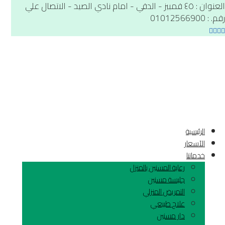
العنوان : ٤٥ قمبيز - الدقي - امام نادي الصيد - الاتصال علي
رقم. : 01012566900
الرئيسية
الآسعار
خدماتنا
رعاية المسنين بالمنزل
جليسة مسنين
التمريض المنزلي
علاج طبيعي
دار مسنين