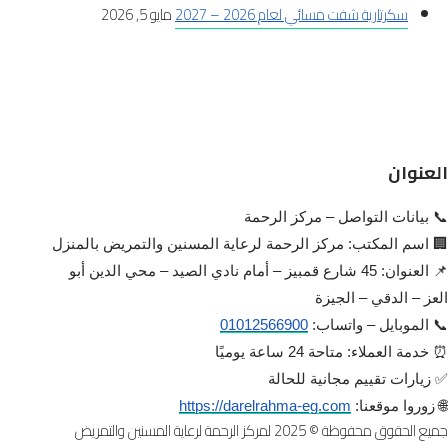
سكرتارية شفت مسائي لعام 2026 – 2027
مايو 5, 2026
العنوان
📞 بيانات التواصل – مركز الرحمة
🏢 اسم المكتب: مركز الرحمة لرعاية المسنين والتمريض بالمنزل
📌 العنوان: 45 شارع قمبيز – أمام نادي الصيد – محي الدين أبو
العز – الدقي – الجيزة
📞 الموبايل – واتساب:
01012566900
⏰ خدمة العملاء: متاحة 24 ساعة يوميًا
✅ زيارات تقييم مجانية للحالة
🌐 زوروا موقعنا:
https://darelrahma-eg.com
جميع الحقوق محفوظة © 2025 لمركز الرحمة لرعاية المسنين والتمريض