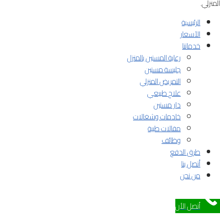
المنزلي.
الرئيسية
الآسعار
خدماتنا
رعاية المسنين بالمنزل
جليسة مسنين
التمريض المنزلي
علاج طبيعي
دار مسنين
خادمات وشغالات
مقالات طبية
وظائف
طرق الدفع
أتصل بنا
من نحن
أتصل الأن