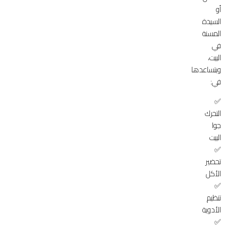
أو
السيدة
المسنة
في
البيت،
وبتساعدها
في:
✅
التحرك
جوا
البيت
✅
تحضير
الأكل
✅
تنظيم
الأدوية
✅