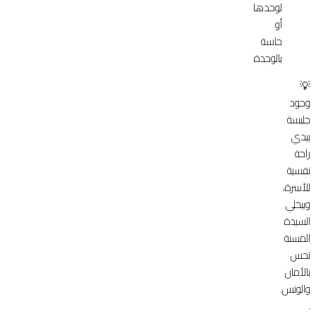
لوحدها
أو
حاسة
بالوحدة
💡
وجود
جليسة
بيدي
راحة
نفسية
للأسرة،
وبيخلي
السيدة
المسنة
تحس
بالأمان
والونس.