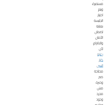
مستمرة،
ويتم
اختيار
الجليسة
بعناية
لضمان
الأمان
والالتزام،
لأن
رعاية
كبار
السن
محتاجة
صبر
وخبرة
مش
مجرد
وجود
وخلاص.