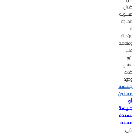
كمان
مسئولية
محتاجة
ناس
مؤهلة
وعندهم
قلب
كبير.
عشان
كده،
وجود
جليسة
مسنين
أو
جليسة
لسيدة
مسنة
بقى