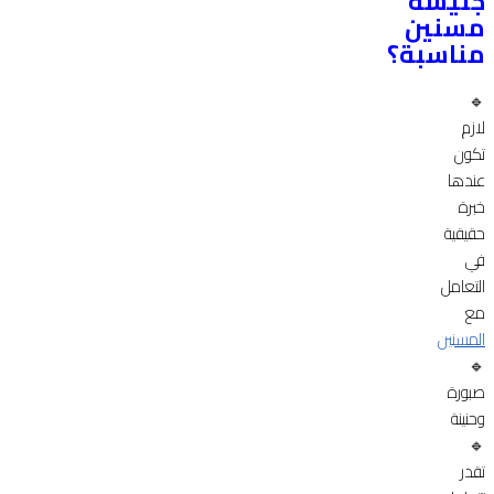
جليسة
مسنين
مناسبة؟
🔹
لازم
تكون
عندها
خبرة
حقيقية
في
التعامل
مع
المسنين
🔹
صبورة
وحنينة
🔹
تقدر