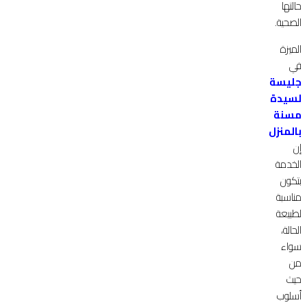
حالتها
الصحية.
الميزة
في
جليسة
لسيدة
مسنة
بالمنزل
إن
الخدمة
بتكون
مناسبة
لطبيعة
الحالة،
سواء
من
حيث
أسلوب