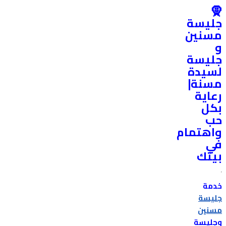
🧕
جليسة
مسنين
و
جليسة
لسيدة
مسنة|
رعاية
بكل
حب
واهتمام
في
بيتك
خدمة
جليسة
مسنين
وجليسة