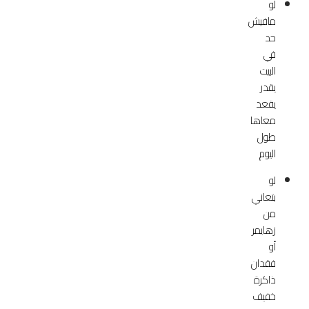
لو
مافيش
حد
في
البيت
يقدر
يقعد
معاها
طول
اليوم
لو
بتعاني
من
زهايمر
أو
فقدان
ذاكرة
خفيف