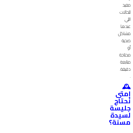
مفيد
للحالات
اللي
عندها
مشاكل
صحية
أو
محتاجة
متابعة
دقيقة.
🕰️
إمتى
نحتاج
جليسة
لسيدة
مسنة؟