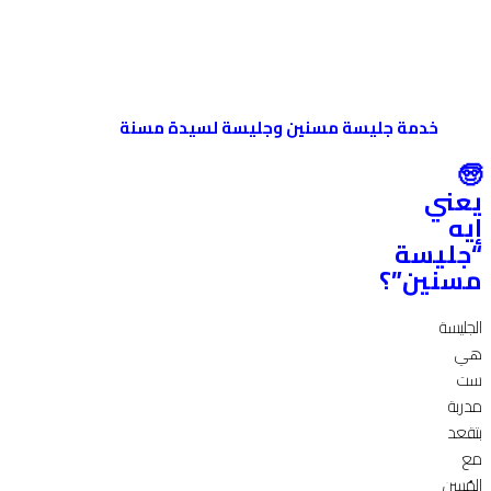
خدمة جليسة مسنين وجليسة لسيدة مسنة
🧓
يعني
إيه
“جليسة
مسنين”؟
الجليسة
هي
ست
مدربة
بتقعد
مع
المُسن