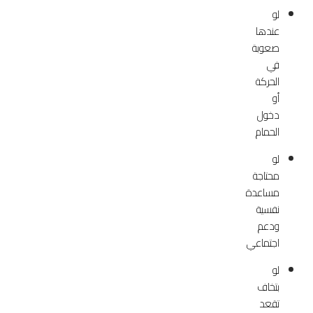
لو
عندها
صعوبة
في
الحركة
أو
دخول
الحمام
لو
محتاجة
مساعدة
نفسية
ودعم
اجتماعي
لو
بتخاف
تقعد