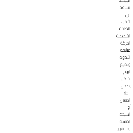
الجليسة
بتساعد
في
الأكل،
النظافة
الشخصية،
الحركة،
متابعة
الأدوية،
وتنظيم
اليوم
بشكل
يضمن
راحة
المسن
أو
السيدة
المسنة
واستقرار