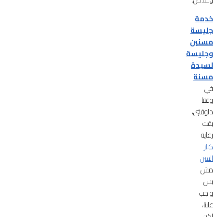
خدمة
جليسة
مسنين
وجليسة
لسيدة
مسنة
في
وقتنا
دلوقتي،
بقت
رعاية
كبار
السن
مش
بس
واجب
علينا،
لكن