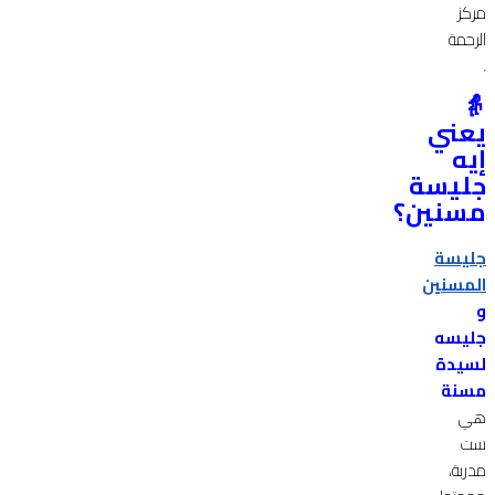
مركز
الرحمة
👵
يعني
إيه
جليسة
مسنين؟
جليسة
المسنين
و
جليسه
لسيدة
مسنة
هي
ست
مدربة،