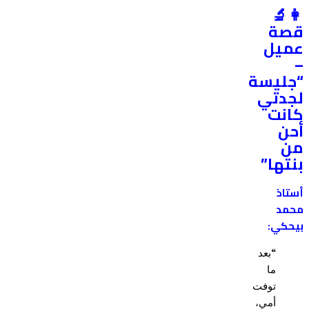
👩‍🔬
قصة
عميل
–
“جليسة
لجدتي
كانت
أحن
من
بنتها”
أستاذ
محمد
بيحكي:
“بعد
ما
توفت
أمي،