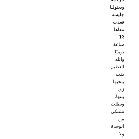
وبعتولنا
جليسة
قعدت
معاها
12
ساعة
يوميًا.
والله
العظيم
بقت
بتحبها
زي
بنتها،
وبطلت
تشتكي
من
الوحدة
ولا