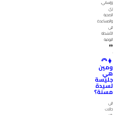
وإنساني،
زي
الصحبة
والمساعدة
في
الأنشطة
اليومية
👭
👩‍🦳
ومين
هي
جليسة
لسيدة
مسنة؟
في
حالات