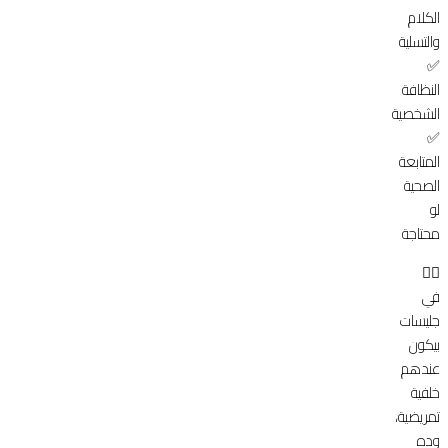
الكلام
والتسلية
✅
النظافة
الشخصية
✅
المتابعة
الصحية
لو
محتاجة
👩‍⚕️
في
جليسات
بيكون
عندهم
خلفية
تمريضية،
وده