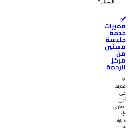
النسيان.”
✅
مميزات
خدمة
جليسة
مسنين
من
مركز
الرحمة
💚
مدربات
على
أعلى
مستوى
🕒
اختيارات
للمدة: