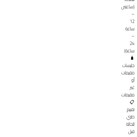
(ساعتين
–
12
ساعة
–
24
ساعة)
🧳
جليسات
مقيمات
أو
غير
مقيمات
📋
تقييم
طبي
للحالة
قبل