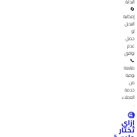
البداية
🔄
إمكانية
التبديل
لو
حصل
عدم
توافق
📞
متابعة
يومية
من
خدمة
العملاء
🧐
إزاي
تختار