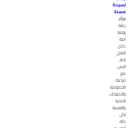
لسيدة
مسنة
بتوفّر
رعاية
يومية
آمنة
داخل
المنزل
لكبار
السن،
مع
مراعاة
الخصوصية
والاحتياجات
الصحية
والنفسية
لكل
حالة.