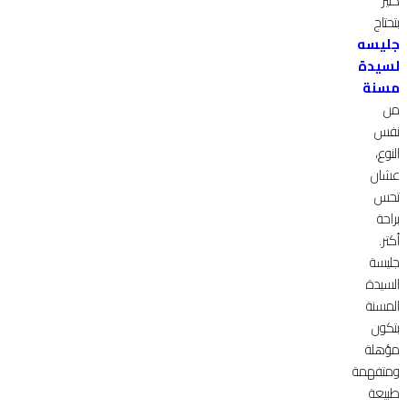
كتير
بتحتاج
جليسه
لسيدة
مسنة
من
نفس
النوع،
عشان
تحس
براحة
أكتر.
جليسة
السيدة
المسنة
بتكون
مؤهلة
ومتفهمة
طبيعة