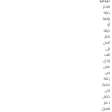
مهمتها
تقدم
رعاية
يومية
أو
جزئية
لكبار
السن
في
البيت.
ودي
مش
بس
رعاية
صحية،
لكن
كمان
دعم
نفسي