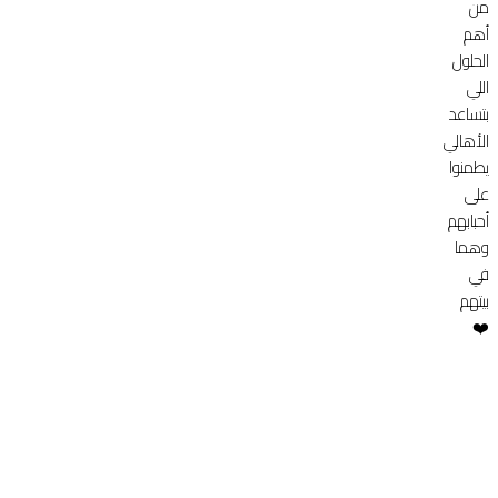
من
أهم
الحلول
اللي
بتساعد
الأهالي
يطمنوا
على
أحبابهم
وهما
في
بيتهم
❤️