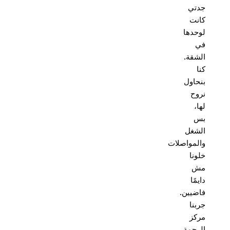
جدتي
كانت
لوحدها
في
الشقة.
كنا
بنحاول
نروح
لها،
بس
الشغل
والمواصلات
خلونا
مش
دايمًا
فاضيين.
جربنا
مركز
الرحمة