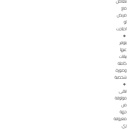
تتعامل
مع
مريض
لو
احتاجت
🔹
يتوفر
عنها
بيانات
كاملة
وصورة
شخصية
🔹
تبقى
موثوقة
من
جهة
معروفة
زي