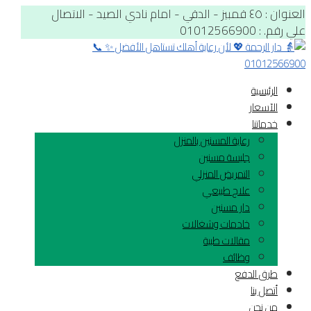
العنوان : ٤٥ قمبيز - الدقي - امام نادي الصيد - الاتصال
علي رقم. : 01012566900
الرئيسية
الآسعار
خدماتنا
رعاية المسنين بالمنزل
جليسة مسنين
التمريض المنزلي
علاج طبيعي
دار مسنين
خادمات وشغالات
مقالات طبية
وظائف
طرق الدفع
أتصل بنا
من نحن