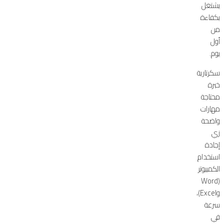
يشتغل
بكفاءة
من
أول
يوم.
سكرتارية
خبرة
محتاجة
مهارات
واضحة
زي
إجادة
استخدام
الكمبيوتر
(Word
وExcel)،
سرعة
في