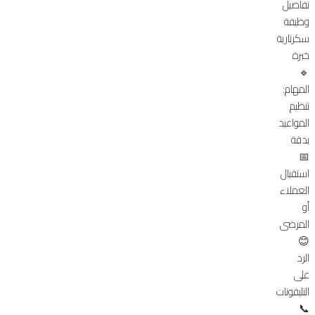
تفاصيل
وظيفة
سكرتارية
خبرة
🔹
المهام:
تنظيم
المواعيد
بدقة
📅
استقبال
العملاء
أو
المرضى
😊
الرد
على
التليفونات
📞