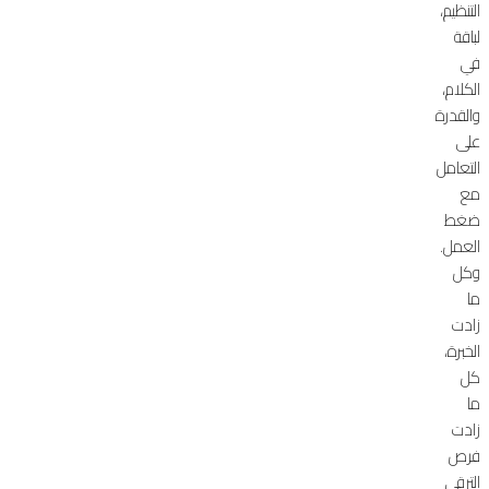
التنظيم،
لباقة
في
الكلام،
والقدرة
على
التعامل
مع
ضغط
العمل.
وكل
ما
زادت
الخبرة،
كل
ما
زادت
فرص
الترقي