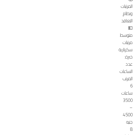
المرتبات
ونظام
التعاقد
💵
متوسط
مرتبات
سكرتارية
خبرة:
عدد
الساعات
المرتب
6
ساعات
3500
–
4500
جنيه
8