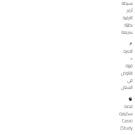
بسيطة
أكبر
الترقية
بطيئة
سريعة
📌
الخبرة
=
قوة
تفاوض
في
الشغل
🧠
قصة
سكرتيرة
(Case
Study)