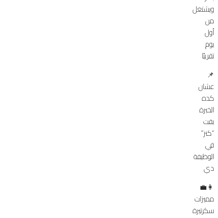
ويشتغل
من
أول
يوم
تقريبًا
📌
عشان
كده
الخبرة
بقت
“كنز”
في
الوظيفة
دي
👩‍💼
مميزات
سكرتيرة