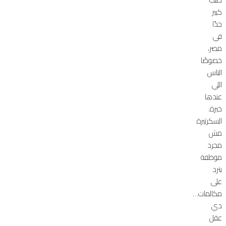
كبير
جدًا
في
مصر،
خصوصًا
الناس
اللي
عندها
خبرة.
السكرتيرة
مش
مجرد
موظفة
بترد
على
مكالمات…
دي
عقل