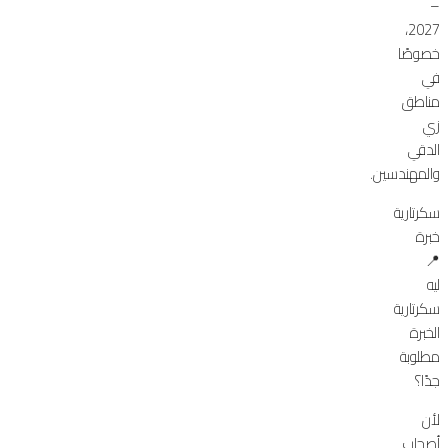
–
2027،
خصوصًا
في
مناطق
زي
الدقي
والمهندسين.
سكرتارية
خبرة
📍
ليه
سكرتارية
الخبرة
مطلوبة
جدًا؟
لأن
أصحاب