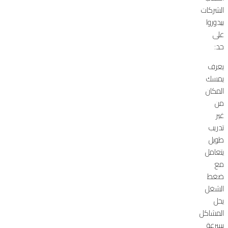
الشركات
بيدوروا
على
حد:
يعرف
يمسك
المكان
من
غير
تدريب
طويل
يتعامل
مع
ضغط
الشغل
يحل
المشاكل
بسرعة