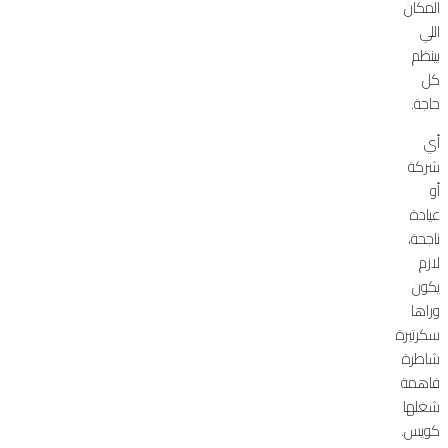
المكان
اللي
بينظم
كل
حاجة.
أي
شركة
أو
عيادة
ناجحة،
لازم
يكون
وراها
سكرتيرة
شاطرة
فاهمة
شغلها
كويس.