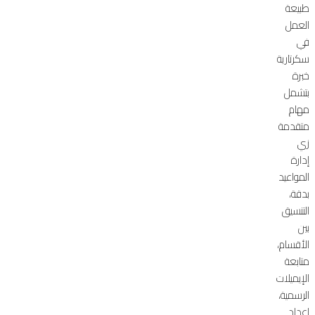
طبيعة
العمل
في
سكرتارية
خبرة
بتشمل
مهام
متقدمة
زي
إدارة
المواعيد
بدقة،
التنسيق
بين
الأقسام،
متابعة
الإيميلات
الرسمية،
إعداد