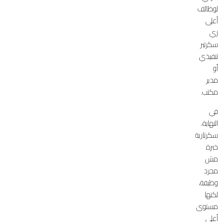
لوظائف
أعلى
زي
سكرتير
تنفيذي
أو
مدير
مكتب.
في
النهاية،
سكرتارية
خبرة
مش
مجرد
وظيفة،
لكنها
مستوى
أعلى