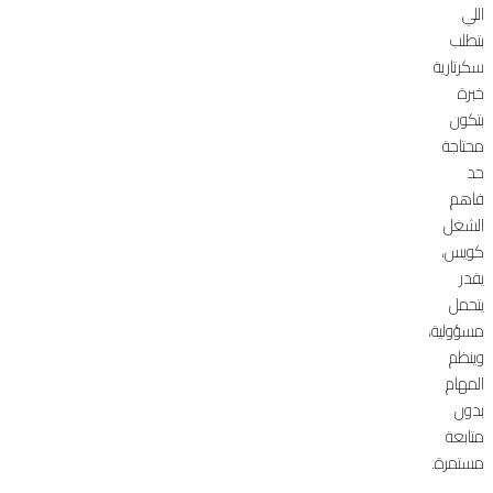
اللي
بتطلب
سكرتارية
خبرة
بتكون
محتاجة
حد
فاهم
الشغل
كويس،
يقدر
يتحمل
مسؤولية،
وينظم
المهام
بدون
متابعة
مستمرة.