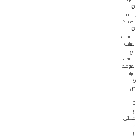
⏰
إجادة
الكمبيوتر
⏰
الشيفتات
المتاحة
نوع
الشيفت
المواعيد
صباحي
9
ص
–
3
م
مسائي
3
م