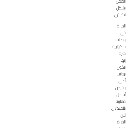
العمل
بشكل
احترافي.
الميزة
في
وظائف
سكرتارية
خبرة
إنها
بتكون
برواتب
أعلى
وفرص
أفضل
مقارنة
بالمبتدئين،
لأن
الخبرة