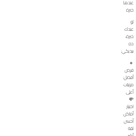
عندها
خبرة
لو
عندك
خبرة،
ده
بيديكي:
🔹
فرص
أفضل:
مرتبات
أعلى
💸
اختيار
أماكن
أحسن
ثقة
أكبر