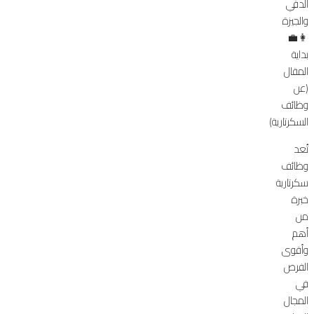
الدقي
والجيزة
👩‍💼
بداية
المقال
(عن
وظائف
السكرتارية)
تُعد
وظائف
سكرتارية
خبرة
من
أهم
وأقوى
الفرص
في
المجال