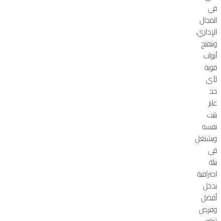
في
المجال
الإداري،
وبتفتح
أبواب
قوية
لأي
حد
عايز
يثبت
نفسه
ويشتغل
في
بيئة
احترافية
بدخل
أفضل
وفرص