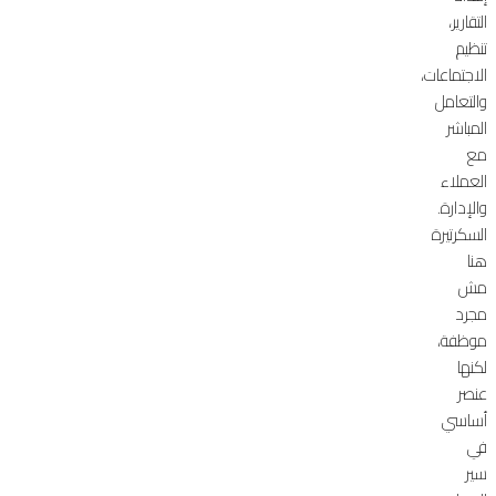
التقارير،
تنظيم
الاجتماعات،
والتعامل
المباشر
مع
العملاء
والإدارة.
السكرتيرة
هنا
مش
مجرد
موظفة،
لكنها
عنصر
أساسي
في
سير