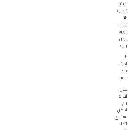
حوافز
شهرية
💸
زيادات
دورية
فرص
ترقية
⚠️
المرتب
بيزيد
حسب:
سنين
الخبرة
نوع
المكان
مستوى
الأداء