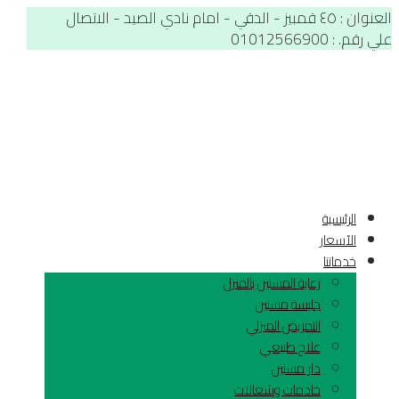
العنوان : ٤٥ قمبيز - الدقي - امام نادي الصيد - الاتصال
علي رقم. : 01012566900
الرئيسية
الآسعار
خدماتنا
رعاية المسنين بالمنزل
جليسة مسنين
التمريض المنزلي
علاج طبيعي
دار مسنين
خادمات وشغالات