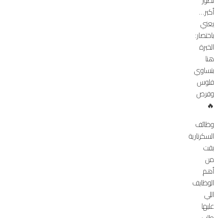
تطور
أكبر…
يعني
باختصار:
الخبرة
هنا
بتساوي
فلوس
وفرص
🔥
وظائف
السكرتارية
بقت
من
أهم
الوظايف
اللي
عليها
طلب