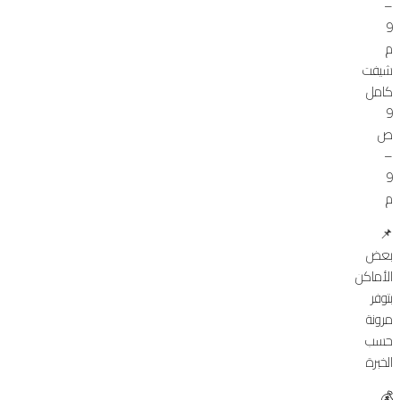
–
9
م
شيفت
كامل
9
ص
–
9
م
📌
بعض
الأماكن
بتوفر
مرونة
حسب
الخبرة
💰