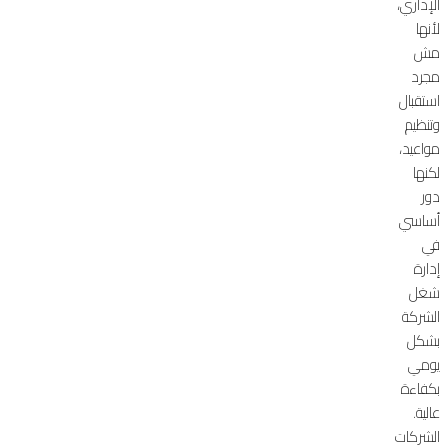
الإداري،
لأنها
مش
مجرد
استقبال
وتنظيم
مواعيد،
لكنها
دور
أساسي
في
إدارة
شغل
الشركة
بشكل
يومي
بكفاءة
عالية.
الشركات