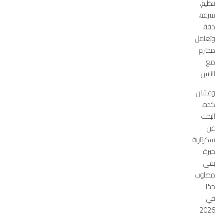
تنظيم،
سرعة،
دقة،
وتعامل
محترم
مع
الناس.
وعشان
كده،
البحث
عن
سكرتارية
خبرة
بقى
مطلوب
جدًا
في
2026