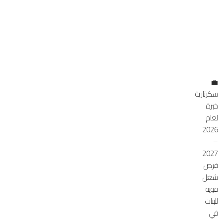
💼
سكرتارية
خبرة
لعام
2026
–
2027
فرص
شغل
قوية
للبنات
في