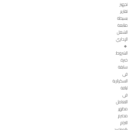
تجهيز
تقارير
بسيطة
متابعة
الشغل
الإداري
🔹
الشروط:
خبرة
سابقة
في
السكرتارية
لباقة
في
التعامل
مظهر
محترم
التزام
بالمواعيد