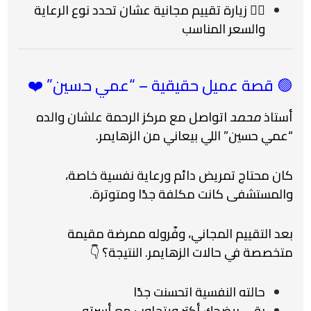
👨‍⚕️ زيارة تقييم مجانية عشان تحدد نوع الرعاية
والسعر المناسب
🟢 قصة عميل حقيقية – “عمي حسين” ❤️
أستاذ
محمد
اتواصل مع مركز الرحمة علشان والده
“عمي حسين” اللي بيعاني من الزهايمر.
كان محتاج تمريض دائم ورعاية نفسية خاصة،
والمستشفى كانت مكلفة جدًا ومتوترة.
بعد التقييم المجاني، وفّروله ممرضة مقيمة
متخصصة في حالات الزهايمر. النتيجة؟ 👇
حالته النفسية اتحسنت جدًا
بقى بيضحك أكتر ويتجاوب مع أسرته