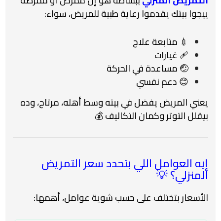
التمريض المنزلي
ببساطة هو إن ممرض أو ممرضة
ييجوا بيتك يقدموا رعاية طبية للمريض، سواء:
💉 متابعة علاج
🩹 غيارات
🤕 مساعدة في الحركة
😊 دعم نفسي
يعني المريض يفضل في بيته وسط أهله، مرتاح، وده
بيقلل التوتر وكمان التكاليف 💰
إيه العوامل اللي بتحدد سعر التمريض
المنزلي؟ 💡
الأسعار بتختلف على حسب شوية عوامل، أهمها: