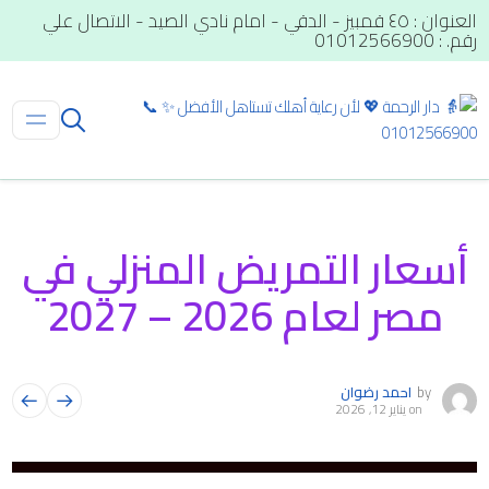
العنوان : ٤٥ قمبيز - الدقي - امام نادي الصيد - الاتصال علي
رقم. : 01012566900
أسعار التمريض المنزلي في
مصر لعام 2026 – 2027
by
احمد رضوان
on
يناير 12, 2026