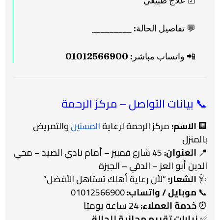
☑ علاج طبيعي
💬 تفاصيل الحالة: _________
📲 واتساب مباشر:
01012566900
📞 بيانات التواصل – مركز الرحمة
🏢
الاسم:
مركز الرحمة لرعاية
المسنين
والتمريض
بالمنزل
📍
العنوان:
45 شارع قمبيز – أمام نادي الصيد – محي
الدين أبو العز – الدقي – الجيزة
🩺
الشعار:
“لأن رعاية أهلك تستاهل الأفضل”
📞
موبايل / واتساب:
01012566900
⏰
خدمة العملاء:
24 ساعة يوميًا
✅
زيارات تقييم مجانية للحالة