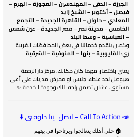
️
الجيزة – الدقي – المهندسين – العجوزة – الهرم –
فيصل – أكتوبر – الشيخ زايد
المعادي – حلوان – القاهرة الجديدة – التجمع
الخامس – مدينة نصر – مصر الجديدة – عين شمس
– العباسية – وسط البلد
وكمان بنقدم خدماتنا في بعض المحافظات القريبة
زي:
القليوبية – بنها – المنوفية – الشرقية
يعني باختصار، مهما كان مكانك، مركز دار الرحمة
هيوصل لحد عندك، جليس او ممرض مدربات على أعلى
مستوى، عشان تضمن راحة بالك وجودة الخدمة ✨
📣 Call To Action – اتصل بينا دلوقتي ⬇️
🏠 خلي أهلك يتعالجوا ويرتاحوا في بيتهم