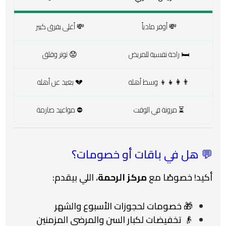
💸 أوفر مادياً
💸 أغلى بفرق كبير
🛏️ راحة نفسية للمريض
😟 توتر وقلق
👨‍👩‍👧‍👦 وسط أهله
💔 بعيد عن أهله
⏳ مرونة في الوقت
⛔ مواعيد صارمة
💬 هل في باقات أو خصومات؟
أكيد! خصوصًا مع
مركز الرحمة
، اللي بيقدم:
🎁 خصومات لحجوزات الأسبوع والشهر
👴 تخفيضات لكبار السن والمرضى المزمنين