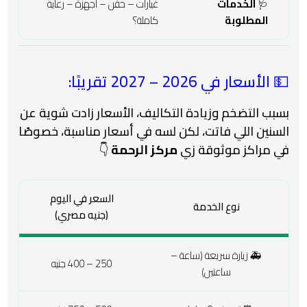
🩺
الخدمات
غيارات – حقن – أجهزة – رعاية
المطلوبة
كاملة؟
💵 الأسعار في 2026 – 2027 تقريبًا:
بسبب التضخم وزيادة التكاليف، الأسعار زادت شوية عن
السنين اللي فاتت، لكن لسه في أسعار مناسبة، خصوصًا
في مراكز موثوقة زي
مركز الرحمة
👇
السعر في اليوم
نوع الخدمة
(جنيه مصري)
🚑 زيارة سريعة (ساعة –
250 – 400 جنيه
ساعتين)