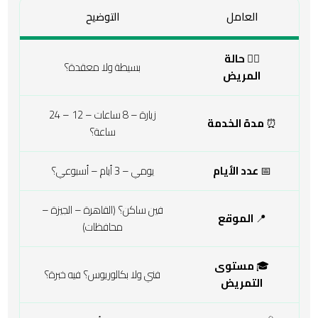
العامل
التوضيح
🧑‍⚕️
حالة
بسيطة ولا معقدة؟
المريض
زيارة – 8 ساعات – 12 – 24
⏰
مدة الخدمة
ساعة؟
📅
عدد الأيام
يومي – 3 أيام – أسبوعي؟
فين ساكن؟ (القاهرة – الجيزة –
📍
الموقع
محافظات)
🎓
مستوى
فني ولا بكالوريوس؟ فيه خبرة؟
التمريض