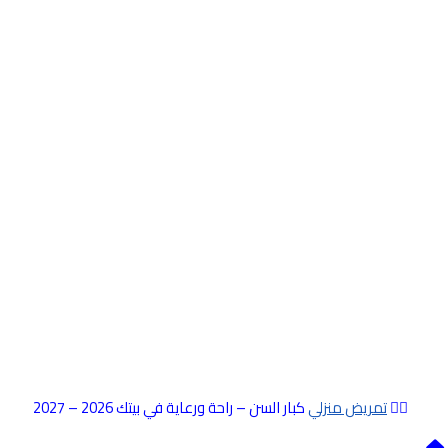
🧑‍⚕️
تمريض منزلي
كبار السن – راحة ورعاية في بيتك 2026 – 2027