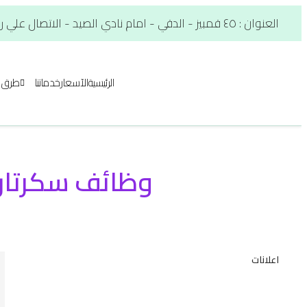
العنوان : ٤٥ قمبيز - الدقي - امام نادي الصيد - الاتصال علي رقم. : 01012566900
الرئيسية
الآسعار
خدماتنا
طرق ا
وظائف سكرتار
اعلانات