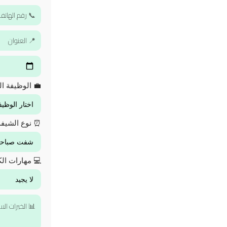
💼 الوظيفة ال
⏰ نوع الشيف
💻 مهارات الك