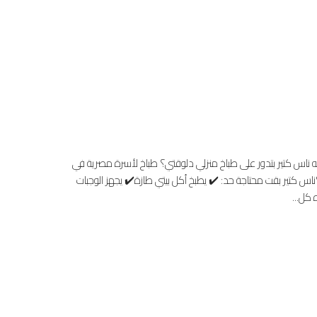
ة من غير تعب! 👩‍🍳 ليه ناس كتير بتدور على طباخ منزلي دلوقتي؟ طباخ لأسرة مصرية في
 كتير بقت محتاجة حد: ✔️ يطبخ أكل بيتي طازة✔️ يجهز الوجبات
كل...