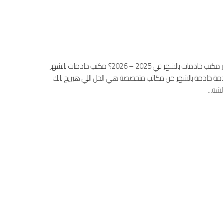
🏠 مكتب خادمات بالشهر 2025 ❤️ 2026 الحل الأمثل لتنظيم بيتك براحة وأمان ليه تختار مكتب خادمات بالشهر في 2025 – 2026؟ مكتب خادمات بالشهر
، خدمة خادمة بالشهر من مكاتب متخصصة هي الحل اللي هيريح بالك
شه...