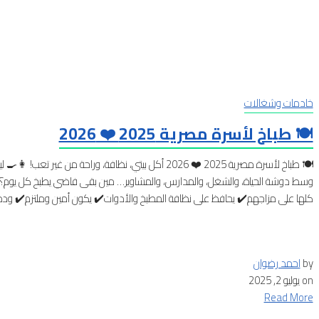
خادمات وشغالات
🍽️ طباخ لأسرة مصرية 2025 ❤️ 2026
🍽️ طباخ لأسرة مصرية 2025 ❤️ 2026 أكل بيتي، نظافة، وراح
وسط دوشة الحياة، والشغل، والمدارس، والمشاوير… مين بقى فاضي يطبخ كل يوم؟ناس
كلها على مزاجهم✔️ يحافظ على نظافة المطبخ والأدوات✔️ يكون أمين وملتزم✔️ وده 
by
احمد رضوان
on
يوليو 2, 2025
Read More