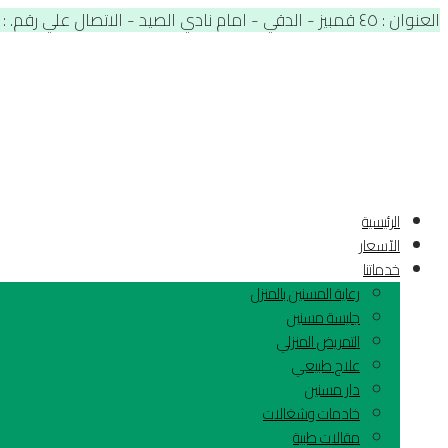
العنوان : ٤٥ قمبيز - الدقي - امام نادي الصيد - الاتصال علي رقم. : 01012566900
الرئيسية
الآسعار
خدماتنا
رعاية المسنين بالمنزل
جليسة مسنين
التمريض المنزلي
علاج طبيعي
دار مسنين
خادمات وشغالات
مقالات طبية