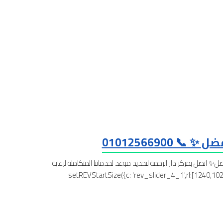
01012566900
✨ اتصل بمركز دار الرحمة لتحديد موعد لخدماتنا المتكاملة لرعاية
010125669 setREVStartSize({c: 'rev_slider_4_1',rl:[1240,1024,778,480],el:[580],gw: