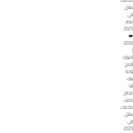
خادمات
منازل
في
مصر
2025
❤️
2026
|
اختيارك
الصح
لراحة
بيتك
ليه
محتاج
مكتب
خادمات
منازل
في
2025