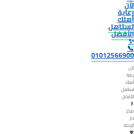
لأن
رعاية
أهلك
تستاهل
الأفضل
✨
📞
01012566900
لأن
رعاية
أهلك
تستاهل
الأفضل
👵
مركز
دار
الرحمة
💖