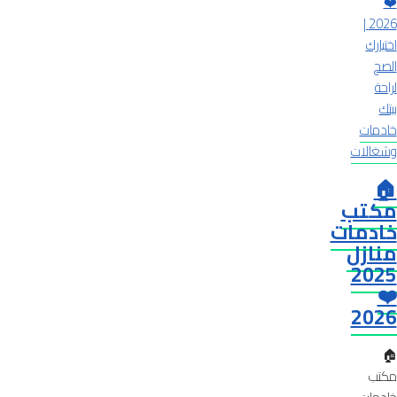
خادمات
وشغالات
🏠
مكتب
خادمات
منازل
2025
❤️
2026
🏠
مكتب