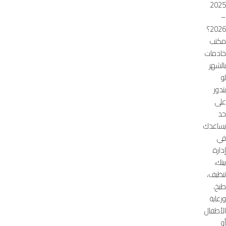
2025
–
2026؟
مكتب
خادمات
بالشهر
لو
بتدور
على
حد
يساعدك
في
إدارة
بيتك،
تنظيف،
طبخ،
ورعاية
الأطفال
أو