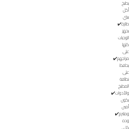
يطبخ
أكل
بيتي
طازة✔️
يجهز
الوجبات
كلها
على
مزاجهم✔️
يحافظ
على
نظافة
المطبخ
والأدوات✔️
يكون
أمين
وملتزم✔️
وده
كل...