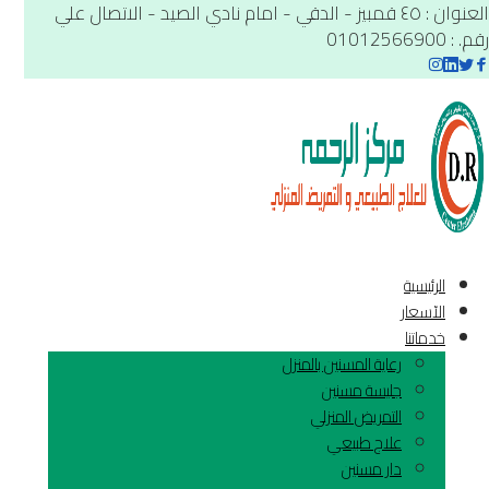
العنوان : ٤٥ قمبيز - الدقي - امام نادي الصيد - الاتصال علي
رقم. : 01012566900
الرئيسية
الآسعار
خدماتنا
رعاية المسنين بالمنزل
جليسة مسنين
التمريض المنزلي
علاج طبيعي
دار مسنين