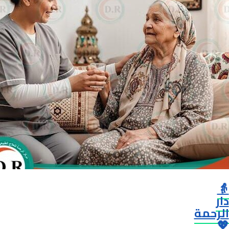
👵
دار
الرحمة
💖