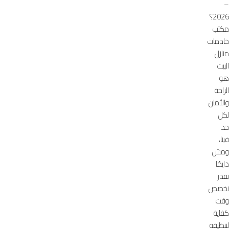
–
2026؟
مكتب
خادمات
منازل
البيت
هو
الراحة
والأمان
لكل
حد
فينا،
ومش
دايمًا
نقدر
نخصص
وقت
كفاية
لتنظيفه