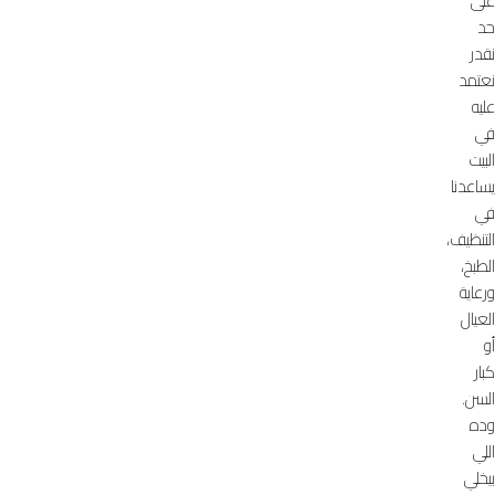
على
حد
نقدر
نعتمد
عليه
في
البيت
يساعدنا
في
التنظيف،
الطبخ،
ورعاية
العيال
أو
كبار
السن.
وده
اللي
بيخلي