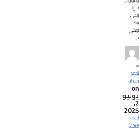
وموثوق
فيها
ترعى
بيتك
وتخلي
حيا...
by
احمد
رضوان
on
يوليو
2,
2025
Read
More