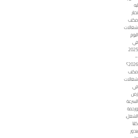
ليه
تختار
مكتب
شغالات
اليوم
في
2025
–
2026؟
مكتب
شغالات
في
زمن
السرعة
وزحمة
الشغل،
كلنا
بندور