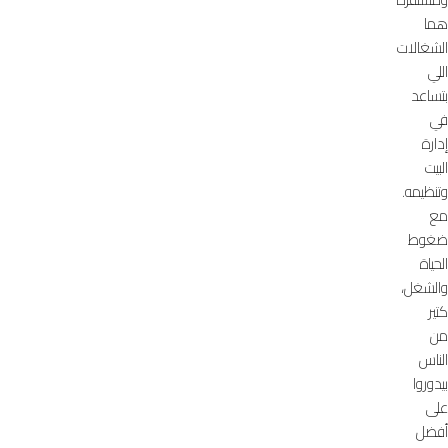
هما
الشغالات
اللي
بتساعد
في
إدارة
البيت
وتنظيمه.
مع
ضغوط
الحياة
والشغل،
كتير
من
الناس
بيدوروا
على
أفضل