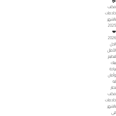
🏠
مكتب
خادمات
بالشهر
2025
❤️
2026
الحل
الأمثل
لتنظيم
بيتك
براحة
وأمان
ليه
تختار
مكتب
خادمات
بالشهر
في