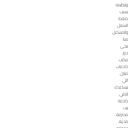
وتنظيمه
بسبب
ضغط
الشغل
والمشاغل.
هنا
بيجي
دور
مكتب
خادمات
منازل
اللي
بيساعدك
تلاقي
خادمة
بيت
محترفة،
مدربة،