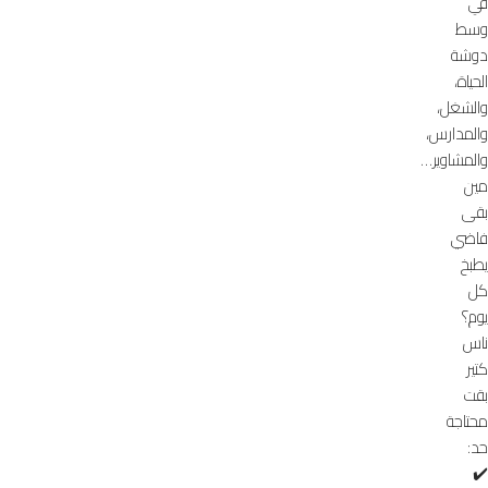
في
وسط
دوشة
الحياة،
والشغل،
والمدارس،
والمشاوير…
مين
بقى
فاضي
يطبخ
كل
يوم؟
ناس
كتير
بقت
محتاجة
حد:
✔️