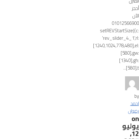
المنزل
أحجز
الأن
01012566900
setREVStartSize({c:
'rev_slider_4_1',rl:
[1240,1024,778,480],el:
[580],gw:
[1340],gh:
[580],t...
by
احمد
رضوان
on
يوليو
12,