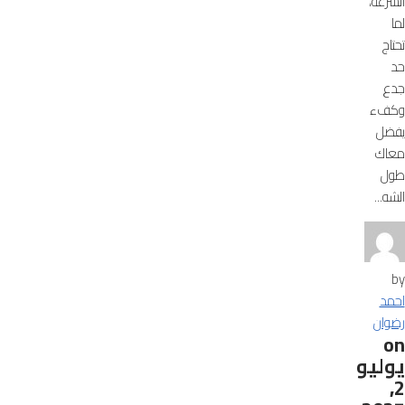
السرعة،
لما
تحتاج
حد
جدع
وكفء
يفضل
معاك
طول
الشه...
by
احمد
رضوان
on
يوليو
2,