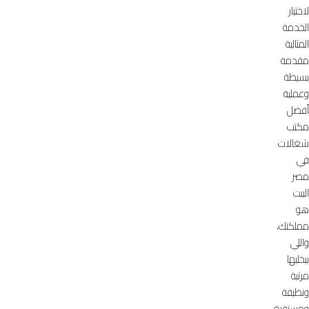
لاختيار
الخدمة
المثالية
مقدمة
بسيطة
وعملية
أفضل
مكتب
شغالات
في
مصر
البيت
هو
مملكتك،
واللي
بيخليها
مرتبة
ونظيفة
ومستقرة