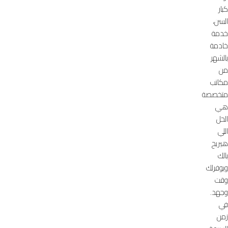
كبار
السن،
خدمة
خادمة
بالشهر
من
مكاتب
متخصصة
هي
الحل
اللي
هيريح
بالك
ويوفرلك
وقت
وجهد.
في
زمن