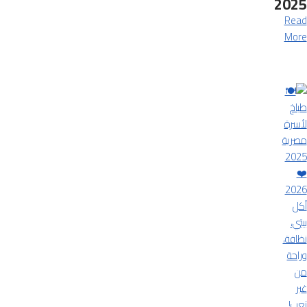
2025
Read
More