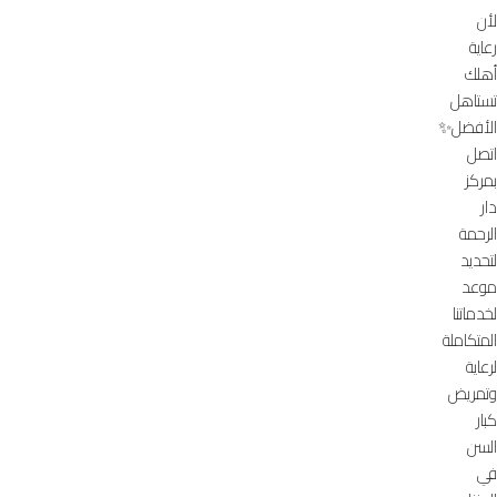
لأن
رعاية
أهلك
تستاهل
الأفضل✨
اتصل
بمركز
دار
الرحمة
لتحديد
موعد
لخدماتنا
المتكاملة
لرعاية
وتمريض
كبار
السن
في