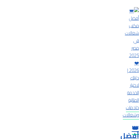
خادمات
وشغالات
👑
أفضل