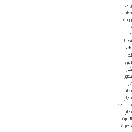
بيتي،
نظافة،
وراحة
من
غير
تعب!
👩‍🍳
ليه
ناس
كتير
بتدور
على
طباخ
منزلي
دلوقتي؟
طباخ
لأسرة
مصرية