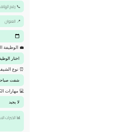
💼 الوظيفة ال
⏰ نوع الشيف
💻 مهارات الك