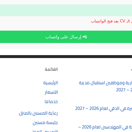
الواتساب
📲 إرسال على واتساب
القائمة
ية وموظفين استقبال مدينة
الرئيسية
الآسعار
خدماتنا
الدقي لعام 2026 – 2027
رعاية المسنين بالمنزل
جليسة مسنين
شغل سكرتارية في المهندسين لعام 2026 –
التمريض المنزلي