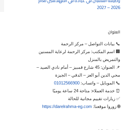
وظيفة استقبال في عيادة في المهندسين لعام
2026 – 2027
العنوان
📞 بيانات التواصل – مركز الرحمة
🏢 اسم المكتب: مركز الرحمة لرعاية المسنين
والتمريض بالمنزل
📌 العنوان: 45 شارع قمبيز – أمام نادي الصيد –
محي الدين أبو العز – الدقي – الجيزة
📞 الموبايل – واتساب:
01012566900
⏰ خدمة العملاء: متاحة 24 ساعة يوميًا
✅ زيارات تقييم مجانية للحالة
🌐 زوروا موقعنا:
https://darelrahma-eg.com