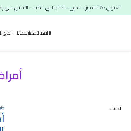
العنوان : ٤٥ قمبيز - الدقي - امام نادي الصيد - الاتصال علي رقم. : 01012566900
الرئيسية
الآسعار
خدماتنا
طرق ال
أمرا
جلي
اعلانات
أ