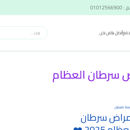
دفع
أتصل بنا
من نحن
ض سرطان العظام
سة مسنين
مراض سرطان
العظام 2025 ❤️