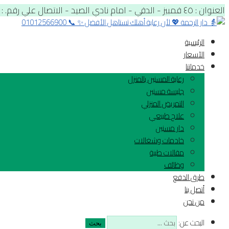
العنوان : ٤٥ قمبيز - الدقي - امام نادي الصيد - الاتصال علي رقم. : 01012566900
الرئيسية
الآسعار
خدماتنا
رعاية المسنين بالمنزل
جليسة مسنين
التمريض المنزلي
علاج طبيعي
دار مسنين
خادمات وشغالات
مقالات طبية
وظائف
طرق الدفع
أتصل بنا
من نحن
البحث عن: