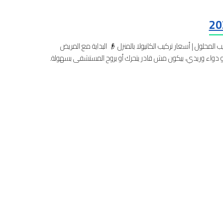
ريض منزلي تركيب كانيولا | تركيب المحلول | أسعار تركيب الكانيولا بالمنزل 👴 البداية مع المريض
أو دواء وريدي، بيكون مش قادر يتحرك أو يروح المستشفى بسهولة.