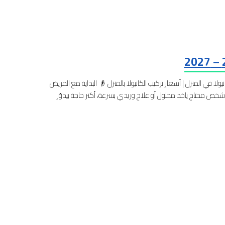
لا في المنزل | أسعار تركيب الكانيولا بالمنزل 👴 البداية مع المريض
شخص محتاج ياخد محلول أو علاج وريدي بسرعة، أكتر حاجة بيدوّر