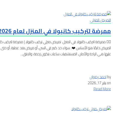
التمريض المنزلي
ممرضة لتركيب كانيولا في المنزل لعام 2026 – 2027
👩‍⚕️ ممرضة لتركيب كانيولا في المنزل تمريض منزلي تركيب كانيولا | ممرضة لتركيب كانيو
المريض دايمًا هو الأساس ❤️. سواء حد كبير في السن، أو مريض بعد عملية، أو حتى 
عليها هي الراحة والأمان. المستشفيات ساعات بتكون زحمة، والانتق...
by
احمد رضوان
on
يناير 17, 2026
Read More