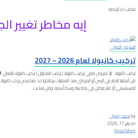
مكتب دار الرحمة
إيه مخاطر تغيير ا
التمريض المنزلي
تركيب كانيولا لعام 2026 – 2027
تركيب كانيولا 💉 تمريض منزلي تركيب كانيولا | تركيب المحلول | تركيب كانيولا بالمنزل 
من أهالينا الكبار في السن أو المرضى بعد العمليات بيحتاجوا حد متخصص يركب كانيولا
المستشفى أو عايز يفضل في راحة بيته وسط أسرته، ومن هنا بت...
by
احمد رضوان
on
يناير 17, 2026
Read More