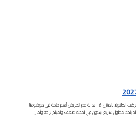
 تركيب الكانيولا بالمنزل 👴 البداية مع المريض أهم حاجة في موضوعنا
ج ياخد محلول سريع، بيكون في لحظة ضعف واحتياج لراحة وأمان.