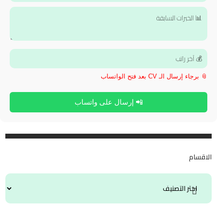
📎 برجاء إرسال الـ CV بعد فتح الواتساب
📲 إرسال على واتساب
الاقسام