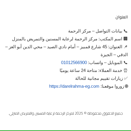
العنوان
📞 بيانات التواصل – مركز الرحمة
🏢 اسم المكتب: مركز الرحمة لرعاية المسنين والتمريض بالمنزل
📌 العنوان: 45 شارع قمبيز – أمام نادي الصيد – محي الدين أبو العز –
الدقي – الجيزة
📞 الموبايل – واتساب:
01012566900
⏰ خدمة العملاء: متاحة 24 ساعة يوميًا
✅ زيارات تقييم مجانية للحالة
🌐 زوروا موقعنا:
https://darelrahma-eg.com
جميع الحقوق محفوظة © 2025 لمركز الرحمة لرعاية المسنين والتمريض المنزلي.