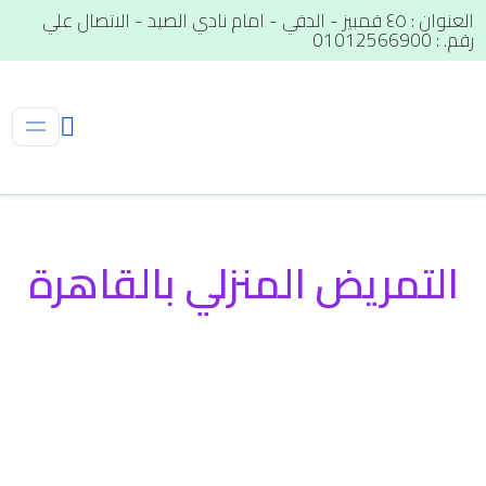
العنوان : ٤٥ قمبيز - الدقي - امام نادي الصيد - الاتصال علي
رقم. : 01012566900
التمريض المنزلي بالقاهرة