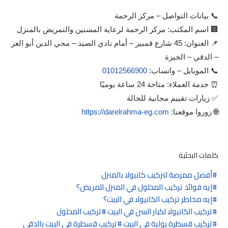
📞 بيانات التواصل – مركز الرحمة
🏢 اسم المكتب: مركز الرحمة لرعاية المسنين والتمريض بالمنزل
📌 العنوان: 45 شارع قمبيز – أمام نادي الصيد – محي الدين أبو العز
– الدقي – الجيزة
📞 الموبايل – واتساب:
01012566900
⏰ خدمة العملاء: متاحة 24 ساعة يوميًا
✅ زيارات تقييم مجانية للحالة
🌐 زوروا موقعنا:
https://darelrahma-eg.com
كلمات البحثية
أفضل ممرضة لتركيب كانيولا بالمنزل
إيه فوائد تركيب المحلول في المنزل للمريض؟
إيه مخاطر تركيب الكانيولا في البيت؟
تركيب الكانيولا لكبار السن في البيت
تركيب المحلول
تركيب قسطرة بولية في البيت
تركيب قسطرة في البيت بالدقي