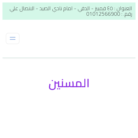
العنوان : ٤٥ قمبيز - الدقي - امام نادي الصيد - الاتصال علي
رقم. : 01012566900
المسنين