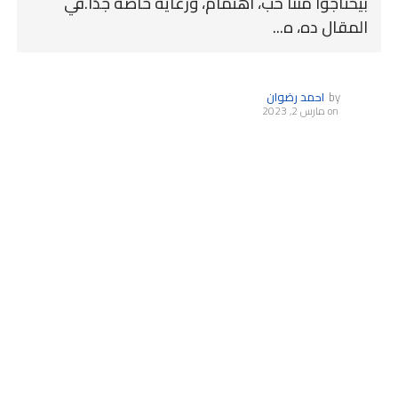
بيحتاجوا مننا حب، اهتمام، ورعاية خاصة جدًا.في
المقال ده، ه...
by
احمد رضوان
on
مارس 2, 2023