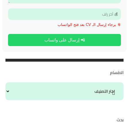
📎 برجاء إرسال الـ CV بعد فتح الواتساب
📲 إرسال على واتساب
الاقسام
بحث