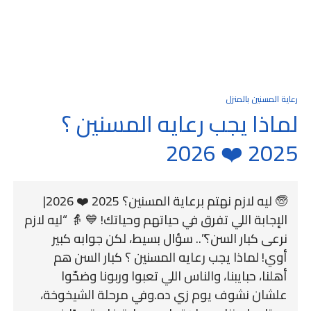
رعاية المسنين بالمنزل
لماذا يجب رعايه المسنين ؟
2025 ❤️ 2026
🧓 ليه لازم نهتم برعاية المسنين؟ 2025 ❤️ 2026|
الإجابة اللي تفرق في حياتهم وحياتك! 💙 👵 “ليه لازم
نرعى كبار السن؟”.. سؤال بسيط، لكن جوابه كبير
أوي! لماذا يجب رعايه المسنين ؟ كبار السن هم
أهلنا، حبايبنا، والناس اللي تعبوا وربونا وضحّوا
علشان نشوف يوم زي ده.وفي مرحلة الشيخوخة،