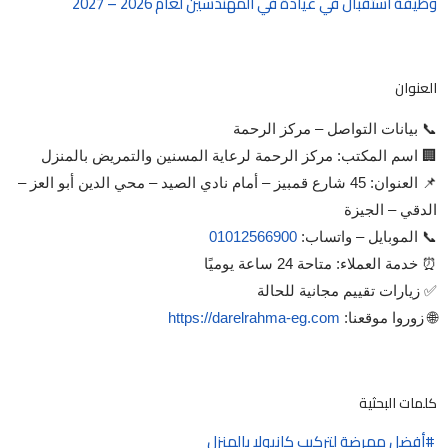
وظيفة استقبال في عيادة في المهندسين لعام 2026 – 2027
العنوان
📞 بيانات التواصل – مركز الرحمة
🏢 اسم المكتب: مركز الرحمة لرعاية المسنين والتمريض بالمنزل
📌 العنوان: 45 شارع قمبيز – أمام نادي الصيد – محي الدين أبو العز –
الدقي – الجيزة
📞 الموبايل – واتساب:
01012566900
⏰ خدمة العملاء: متاحة 24 ساعة يوميًا
✅ زيارات تقييم مجانية للحالة
🌐 زوروا موقعنا:
https://darelrahma-eg.com
كلمات البحثية
أفضل ممرضة لتركيب كانيولا بالمنزل