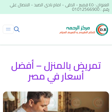
العنوان : ٤٥ قمبيز - الدقي - امام نادي الصيد - الاتصال علي
رقم. : 01012566900
تمريض بالمنزل – أفضل
أسعار في مصر