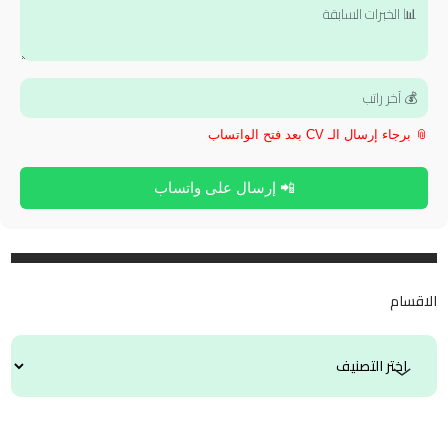
📎 برجاء إرسال الـ CV بعد فتح الواتساب
📲 إرسال على واتساب
الاقسام