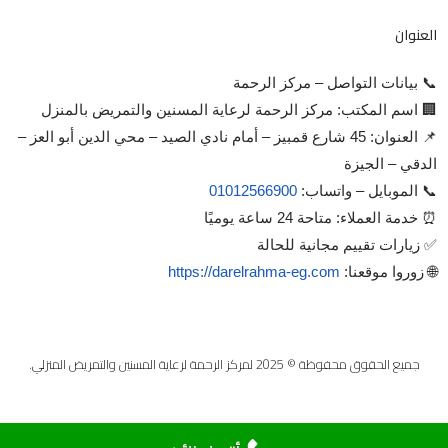
العنوان
📞 بيانات التواصل – مركز الرحمة
🏢 اسم المكتب: مركز الرحمة لرعاية المسنين والتمريض بالمنزل
📌 العنوان: 45 شارع قمبيز – أمام نادي الصيد – محي الدين أبو العز –
الدقي – الجيزة
📞 الموبايل – واتساب:
01012566900
⏰ خدمة العملاء: متاحة 24 ساعة يوميًا
✅ زيارات تقييم مجانية للحالة
🌐 زوروا موقعنا:
https://darelrahma-eg.com
جميع الحقوق محفوظة © 2025 لمركز الرحمة لرعاية المسنين والتمريض المنزلي.