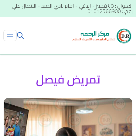
العنوان : ٤٥ قمبيز - الدقي - امام نادي الصيد - الاتصال علي
رقم. : 01012566900
تمريض فيصل