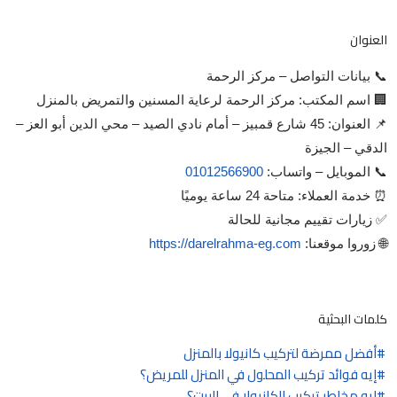
العنوان
📞 بيانات التواصل – مركز الرحمة
🏢 اسم المكتب: مركز الرحمة لرعاية المسنين والتمريض بالمنزل
📌 العنوان: 45 شارع قمبيز – أمام نادي الصيد – محي الدين أبو العز –
الدقي – الجيزة
📞 الموبايل – واتساب:
01012566900
⏰ خدمة العملاء: متاحة 24 ساعة يوميًا
✅ زيارات تقييم مجانية للحالة
🌐 زوروا موقعنا:
https://darelrahma-eg.com
كلمات البحثية
أفضل ممرضة لتركيب كانيولا بالمنزل
إيه فوائد تركيب المحلول في المنزل للمريض؟
إيه مخاطر تركيب الكانيولا في البيت؟