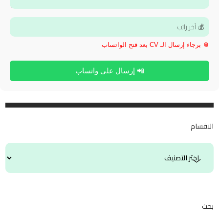
📎 برجاء إرسال الـ CV بعد فتح الواتساب
📲 إرسال على واتساب
الاقسام
بحث