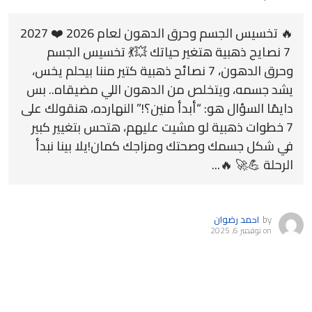
🔥 تخسيس الجسم وحرق الدهون لعام 2026 ❤️ 2027
7 نصايح ذهبية هتغير حياتك 💥💃 تخسيس الجسم
وحرق الدهون، 7 نصائح ذهبية كتير مننا بيحلم يخس،
يشد جسمه، ويتخلص من الدهون اللي مضيقاه.. بس
دايمًا السؤال هو: “أبدأ منين؟!” النهارده، هنقولك على
7 خطوات ذهبية لو مشيت عليهم، هتحس بتغيير كبير
في شكل جسمك وصحتك ومزاجك كمان!يلا بينا نبدأ
الرحلة 💪🚀 🔥...
by
احمد رضوان
on
نوفمبر 6, 2025