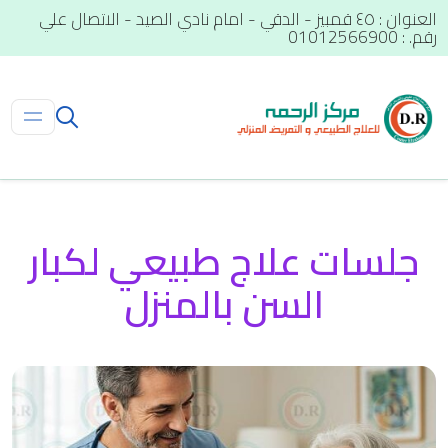
العنوان : ٤٥ قمبيز - الدقي - امام نادي الصيد - الاتصال علي
رقم. : 01012566900
جلسات علاج طبيعي لكبار
السن بالمنزل