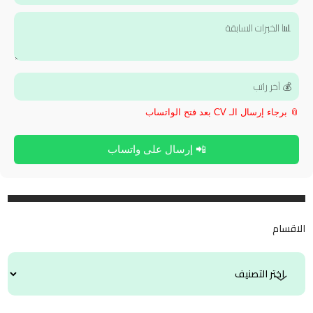
📎 برجاء إرسال الـ CV بعد فتح الواتساب
📲 إرسال على واتساب
الاقسام