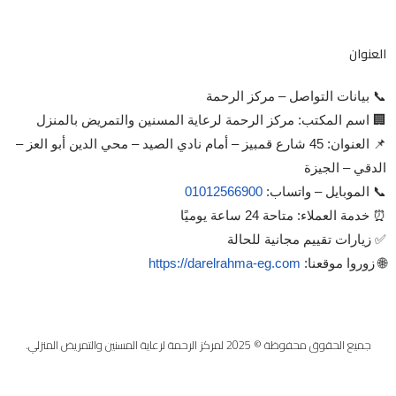
العنوان
📞 بيانات التواصل – مركز الرحمة
🏢 اسم المكتب: مركز الرحمة لرعاية المسنين والتمريض بالمنزل
📌 العنوان: 45 شارع قمبيز – أمام نادي الصيد – محي الدين أبو العز –
الدقي – الجيزة
📞 الموبايل – واتساب:
01012566900
⏰ خدمة العملاء: متاحة 24 ساعة يوميًا
✅ زيارات تقييم مجانية للحالة
🌐 زوروا موقعنا:
https://darelrahma-eg.com
جميع الحقوق محفوظة © 2025 لمركز الرحمة لرعاية المسنين والتمريض المنزلي.