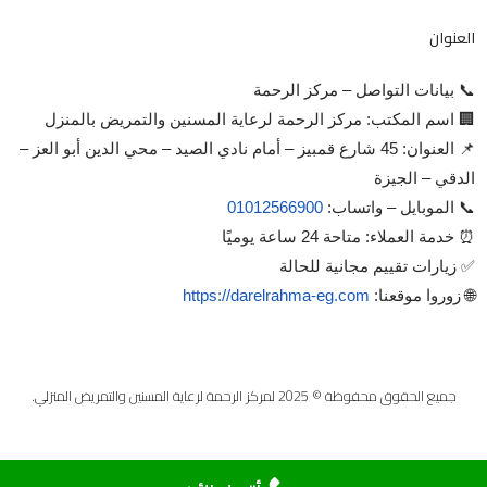
العنوان
📞 بيانات التواصل – مركز الرحمة
🏢 اسم المكتب: مركز الرحمة لرعاية المسنين والتمريض بالمنزل
📌 العنوان: 45 شارع قمبيز – أمام نادي الصيد – محي الدين أبو العز –
الدقي – الجيزة
📞 الموبايل – واتساب:
01012566900
⏰ خدمة العملاء: متاحة 24 ساعة يوميًا
✅ زيارات تقييم مجانية للحالة
🌐 زوروا موقعنا:
https://darelrahma-eg.com
جميع الحقوق محفوظة © 2025 لمركز الرحمة لرعاية المسنين والتمريض المنزلي.