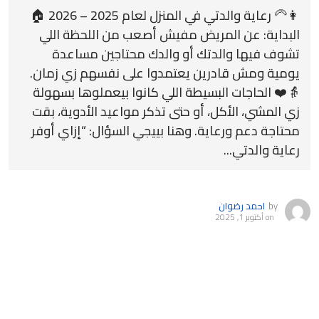
👩‍🦳 رعاية والدتي في المنزل لعام 2025 – 2026 🏠
البداية: عن المريض مفيش أصعب من اللحظة اللي
تشوف فيها والدتك أو والدك محتاجين مساعدة
يومية ومش قادرين يعتمدوا على نفسهم زي زمان.
👵❤️ الحاجات البسيطة اللي كانوا بيعملوها بسهولة
زي المشي، الأكل، أو حتى تذكر مواعيد الأدوية، بقت
محتاجة دعم ورعاية. وهنا بييجي السؤال: “إزاي أوفر
رعاية والدتي...
by
احمد رضوان
on
أكتوبر 1, 2025