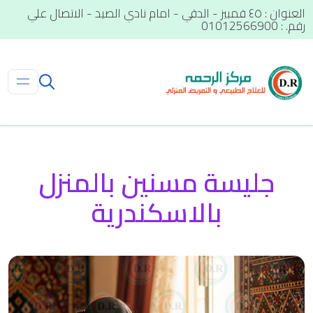
العنوان : ٤٥ قمبيز - الدقي - امام نادي الصيد - الاتصال علي
رقم. : 01012566900
جليسة مسنين بالمنزل
بالاسكندرية