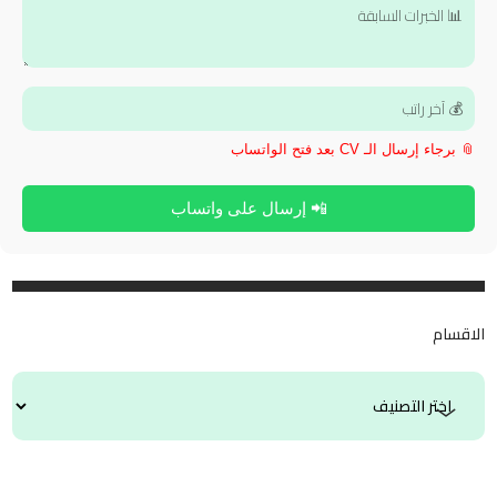
📎 برجاء إرسال الـ CV بعد فتح الواتساب
📲 إرسال على واتساب
الاقسام