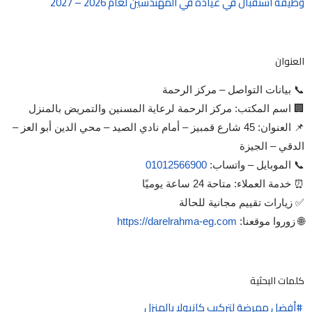
وظيفة استقبال في عيادة في المهندسين لعام 2026 – 2027
العنوان
📞 بيانات التواصل – مركز الرحمة
🏢 اسم المكتب: مركز الرحمة لرعاية المسنين والتمريض بالمنزل
📌 العنوان: 45 شارع قمبيز – أمام نادي الصيد – محي الدين أبو العز –
الدقي – الجيزة
📞 الموبايل – واتساب:
01012566900
⏰ خدمة العملاء: متاحة 24 ساعة يوميًا
✅ زيارات تقييم مجانية للحالة
🌐 زوروا موقعنا:
https://darelrahma-eg.com
كلمات البحثية
أفضل ممرضة لتركيب كانيولا بالمنزل