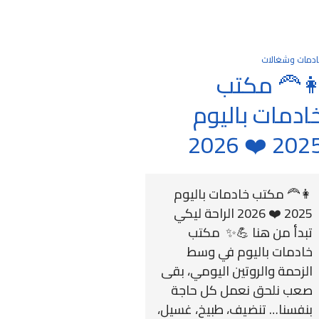
دمات وشغالات
‍🦰 مكتب
ادمات باليوم
2025 ❤️ 20
👩‍🦰 مكتب خادمات باليوم
2025 ❤️ 2026 الراحة ليكي
تبدأ من هنا 💪✨ مكتب
خادمات باليوم في وسط
الزحمة والروتين اليومي، بقى
صعب نلحق نعمل كل حاجة
بنفسنا… تنضيف، طبيخ، غسيل،