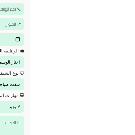
💼 الوظيفة ال
⏰ نوع الشيف
💻 مهارات الك