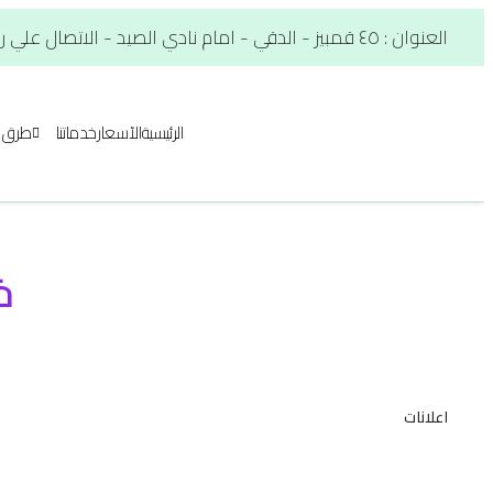
العنوان : ٤٥ قمبيز - الدقي - امام نادي الصيد - الاتصال علي رقم. : 01012566900
الرئيسية
الآسعار
خدماتنا
طرق ا
خ
اعلانات