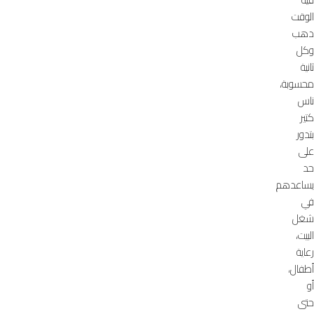
الوقت
دهب
وكل
ثانية
محسوبة،
ناس
كتير
بتدور
على
حد
يساعدهم
في
شغل
البيت،
رعاية
أطفال،
أو
حتى