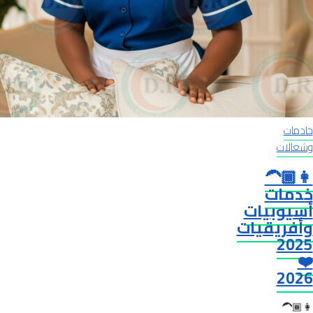
خادمات
وشغالات
👩🏾‍🦱
خدمات
أسيوبيات
وأفريقيات
2025
❤️
2026
👩🏾‍🦱