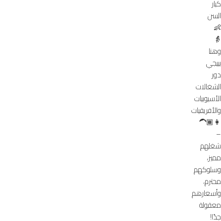
كبار
السن
👶
👵
وهنا
بييجي
دور
الشغالات
الأسيوبيات
والأفريقيات
👩🏾‍🦱
–
شغلهم
مميز،
وسلوكهم
محترم،
وأسعارهم
معقولة
جدًا!