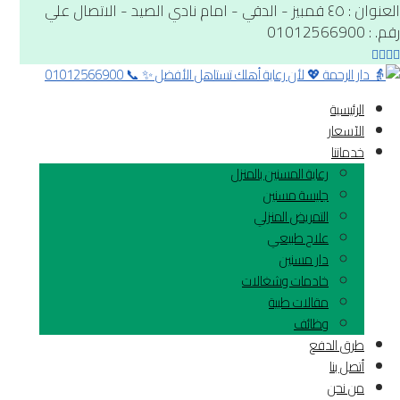
العنوان : ٤٥ قمبيز - الدقي - امام نادي الصيد - الاتصال علي
رقم. : 01012566900
الرئيسية
الآسعار
خدماتنا
رعاية المسنين بالمنزل
جليسة مسنين
التمريض المنزلي
علاج طبيعي
دار مسنين
خادمات وشغالات
مقالات طبية
وظائف
طرق الدفع
أتصل بنا
من نحن