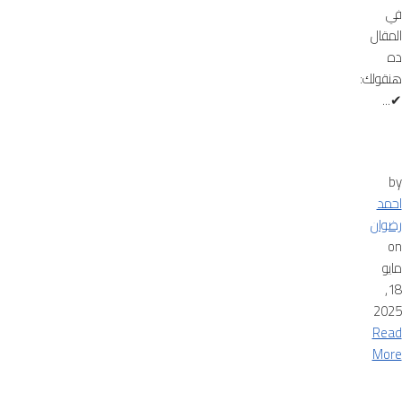
في
المقال
ده
هنقولك:
✔...
by
احمد
رضوان
on
مايو
18,
2025
Read
More