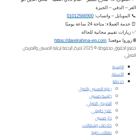
العز – الدقي – الجيزة
📞 الموبايل – واتساب:
01012566900
⏰ خدمة العملاء: متاحة 24 ساعة يوميًا
✅ زيارات تقييم مجانية للحالة
🌐 زوروا موقعنا:
https://darelrahma-eg.com
جميع الحقوق محفوظة © 2025 لمركز الرحمة لرعاية المسنين والتمريض
المنزلي.
الرئيسية
الآسعار
خدماتنا
رعاية المسنين بالمنزل
جليسة مسنين
التمريض المنزلي
علاج طبيعي
دار مسنين
خادمات وشغالات
مقالات طبية