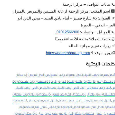
📞 بيانات التواصل – مركز الرحمة
🏢 اسم المكتب: مركز الرحمة لرعاية المسنين والتمريض بالمنزل
📌 العنوان: 45 شارع قمبيز – أمام نادي الصيد – محي الدين أبو
العز – الدقي – الجيزة
📞 الموبايل – واتساب:
01012566900
⏰ خدمة العملاء: متاحة 24 ساعة يوميًا
✅ زيارات تقييم مجانية للحالة
🌐 زوروا موقعنا:
https://darelrahma-eg.com
كلمات البحثية
أفضل ممرضة لتركيب كانيولا بالمنزل
إيه فوائد تركيب المحلول في المنزل للمريض؟
إيه مخاطر
تركيب الكانيولا في البيت؟
تركيب الكانيولا لكبار السن في البيت
تركيب المحلول
تركيب قسطرة بولية
في البيت
تركيب قسطرة في البيت بالدقي
تركيب كانيولا
تركيب كانيولا في الدقي
تركيب كانيولا
لحالات الطوارئ في المنزل
تركيب محلول بالمنزل مدينة نصر
تركيب محلول في الجيزة
تركيب محلول
في المنزل
تركيب محلول منزلي بالدقي
تعليق المحاليل بالمنزل
تعليق محلول بالمنزل القاهرة
تغيير
القسطرة بالمنزل
تغيير القسطرة بالمنزل الجيزة
تغيير قرح الفراش بالمنزل
تغيير قسطرة بولية
للمسنين في المنزل
تكلفة تركيب الكانيولا في البيت في مصر
تمريض منزلي تركيب كانيولا
تمريض