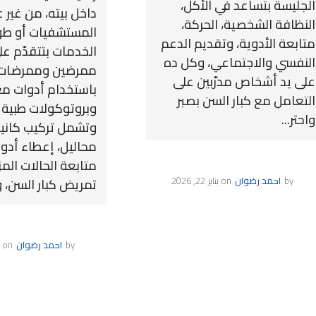
الجليسة بتساعد في الأكل،
داخل بيته، من غير ع
النظافة الشخصية، الحركة،
المستشفيات أو طول 
متابعة الأدوية، وتقديم الدعم
الخدمات بتتقدّم عل
النفسي والاجتماعي، وكل ده
ممرضين وممرضات 
على يد أشخاص مدرّبين على
باستخدام أدوات م
التعامل مع كبار السن بصبر
وبروتوكولات طبية 
واحتر...
وتشمل تركيب كانيو
محاليل، إعطاء أدو
متابعة الحالات المز
by
احمد رضوان
on
يناير 22, 2026
تمريض كبار السن، و.
by
احمد رضوان
on