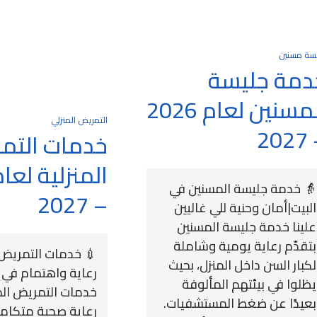
سة مسنين
دمة جليسة
المسنين لعام 2026
التمريض المنزلي
– 
خدمات التم
👵 خدمة جليسة المسنين في
– 2027
البيت|أمان وحنية للي غاليين
علينا خدمة جليسة المسنين
بتقدّم رعاية يومية وشاملة
💉 خدمات التمريض ا
لكبار السن داخل المنزل، بحيث
رعاية واهتمام في 
يظلوا في بيئتهم المألوفة
خدمات التمريض المن
بعيدًا عن ضغط المستشفيات.
رعاية صحية متكام