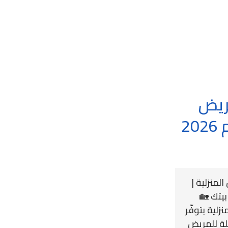
ريض
المنزلية لعام 2026
لمنزلية |
بيتك 🏡
زلية بتوفّر
لة للمريض