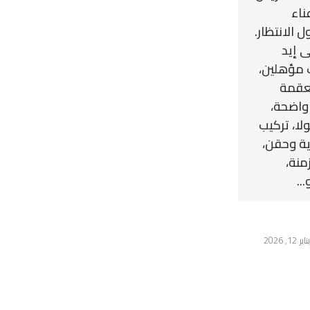
ناء
الانتظار.
ى إيد
مؤهلين،
عقمة
واضحة،
لا، تركيب
ية وحقن،
منة،
..
يناير 12, 2026