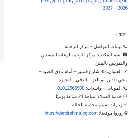
وظيفة استقبال في عيادة في المهندسين لعام
2026 – 2027
العنوان
📞 بيانات التواصل – مركز الرحمة
🏢 اسم المكتب: مركز الرحمة لرعاية المسنين
والتمريض بالمنزل
📌 العنوان: 45 شارع قمبيز – أمام نادي الصيد –
محي الدين أبو العز – الدقي – الجيزة
📞 الموبايل – واتساب:
01012566900
⏰ خدمة العملاء: متاحة 24 ساعة يوميًا
✅ زيارات تقييم مجانية للحالة
🌐 زوروا موقعنا:
https://darelrahma-eg.com