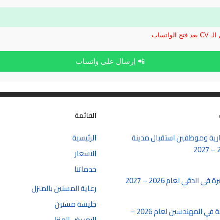
الواتساب
📲 إرسال على واتساب
القائمة
ية وموظفين استقبال مدينة
الرئيسية
الآسعار
خدماتنا
الدقي لعام 2026 – 2027
رعاية المسنين بالمنزل
جليسة مسنين
شغل سكرتارية في المهندسين لعام 2026 –
التمريض المنزلي