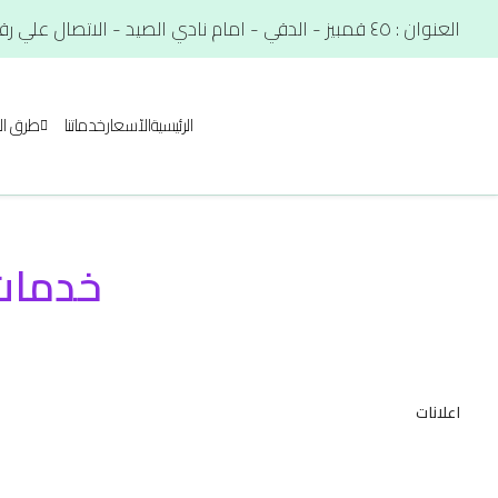
العنوان : ٤٥ قمبيز - الدقي - امام نادي الصيد - الاتصال علي رقم. : 01012566900
الرئيسية
الآسعار
خدماتنا
طرق ال
خدمات 
اعلانات