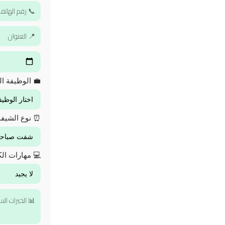
💼 الوظيفة ال
⏰ نوع الشيف
💻 مهارات الك