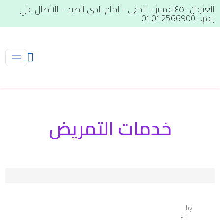
العنوان : ٤٥ قمبيز - الدقي - امام نادي الصيد - الاتصال علي
رقم. : 01012566900
خدمات التمريض
by
on