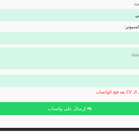
ت:
مبيوتر:
الواتساب
📲 إرسال على واتساب