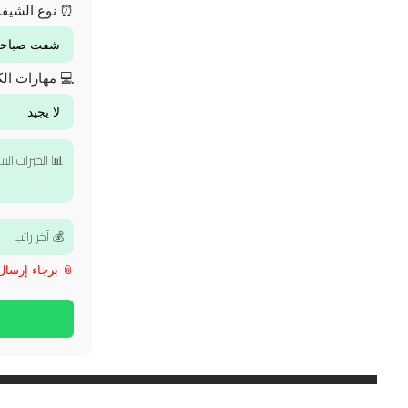
⏰ نوع الشيف
💻 مهارات الك
📎 برجاء إرسال الـ CV بعد فتح 