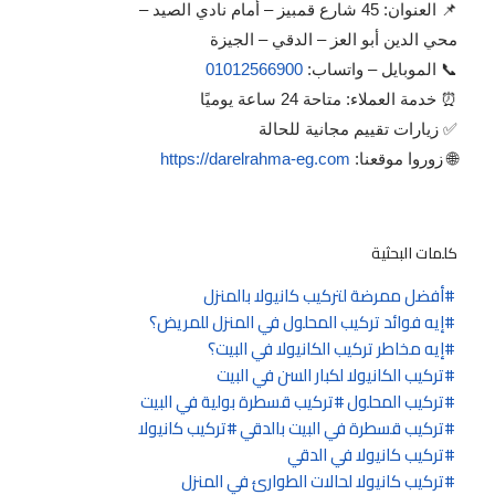
📌 العنوان: 45 شارع قمبيز – أمام نادي الصيد –
محي الدين أبو العز – الدقي – الجيزة
📞 الموبايل – واتساب:
01012566900
⏰ خدمة العملاء: متاحة 24 ساعة يوميًا
✅ زيارات تقييم مجانية للحالة
🌐 زوروا موقعنا:
https://darelrahma-eg.com
كلمات البحثية
أفضل ممرضة لتركيب كانيولا بالمنزل
إيه فوائد تركيب المحلول في المنزل للمريض؟
إيه مخاطر تركيب الكانيولا في البيت؟
تركيب الكانيولا لكبار السن في البيت
تركيب المحلول
تركيب قسطرة بولية في البيت
تركيب قسطرة في البيت بالدقي
تركيب كانيولا
تركيب كانيولا في الدقي
تركيب كانيولا لحالات الطوارئ في المنزل