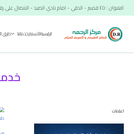
العنوان : ٤٥ قمبيز - الدقي - امام نادي الصيد - الاتصال علي رقم. : 01012566900
الرئيسية
الآسعار
خدماتنا
طرق ال
خدما
اعلانات
الت