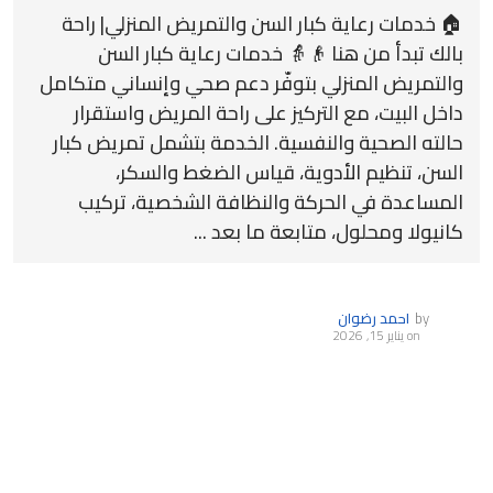
🏠 خدمات رعاية كبار السن والتمريض المنزلي| راحة
بالك تبدأ من هنا 👴👵 خدمات رعاية كبار السن
والتمريض المنزلي بتوفّر دعم صحي وإنساني متكامل
داخل البيت، مع التركيز على راحة المريض واستقرار
حالته الصحية والنفسية. الخدمة بتشمل تمريض كبار
السن، تنظيم الأدوية، قياس الضغط والسكر،
المساعدة في الحركة والنظافة الشخصية، تركيب
كانيولا ومحلول، متابعة ما بعد ...
by
احمد رضوان
on
يناير 15, 2026