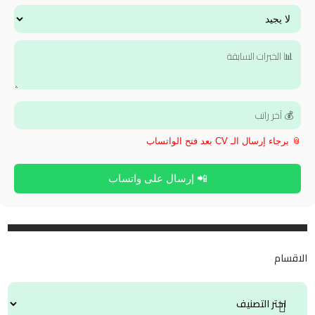
📎 برجاء إرسال الـ CV بعد فتح الواتساب
📲 إرسال على واتساب
الاقسام