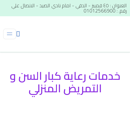
العنوان : ٤٥ قمبيز - الدقي - امام نادي الصيد - الاتصال علي
رقم. : 01012566900
خدمات رعاية كبار السن و
التمريض المنزلي