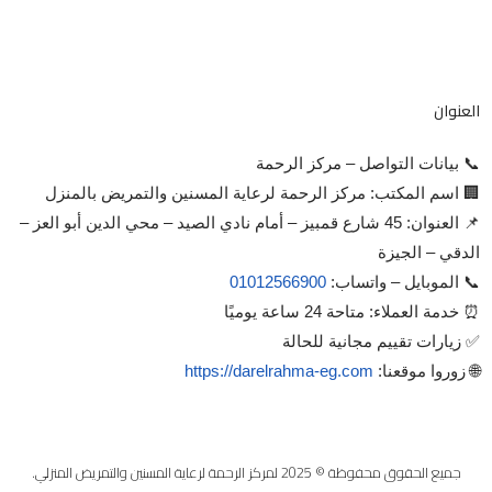
العنوان
📞 بيانات التواصل – مركز الرحمة
🏢 اسم المكتب: مركز الرحمة لرعاية المسنين والتمريض بالمنزل
📌 العنوان: 45 شارع قمبيز – أمام نادي الصيد – محي الدين أبو العز –
الدقي – الجيزة
📞 الموبايل – واتساب:
01012566900
⏰ خدمة العملاء: متاحة 24 ساعة يوميًا
✅ زيارات تقييم مجانية للحالة
🌐 زوروا موقعنا:
https://darelrahma-eg.com
جميع الحقوق محفوظة © 2025 لمركز الرحمة لرعاية المسنين والتمريض المنزلي.