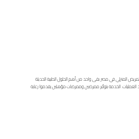
تمريض المنزلي في مصر بقى واحد من أهم الحلول الطبية الحديثة
بعد العمليات. الخدمة بتوفّر ممرضين وممرضات مؤهلين يقدموا رعاية