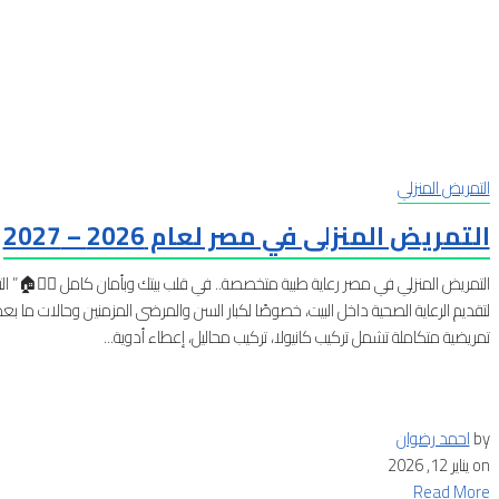
التمريض المنزلي
التمريض المنزلى في مصر لعام 2026 – 2027
التمريض المنزلي في مصر رعاية طبية متخصصة.. في قلب بيتك وبأمان كامل 👩‍⚕️🏠” ال
لتقديم الرعاية الصحية داخل البيت، خصوصًا لكبار السن والمرضى المزمنين وحالات ما 
تمريضية متكاملة تشمل تركيب كانيولا، تركيب محاليل، إعطاء أدوية...
by
احمد رضوان
on
يناير 12, 2026
Read More