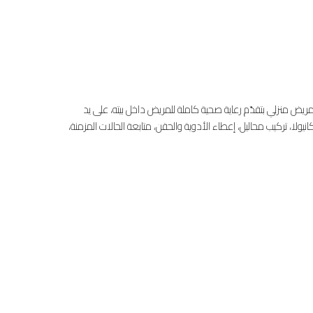
المنزلي| رعاية طبية في بيتك بكل راحة لعام 2026 – 2027 خدمة تمريض منزلي بتقدّم رعاية صحية كاملة للمريض داخل بيته، على يد
تركيب محاليل، إعطاء الأدوية والحقن، متابعة الحالات المزمنة،