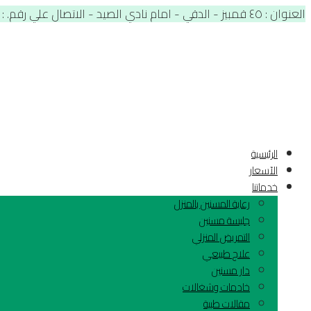
العنوان : ٤٥ قمبيز - الدقي - امام نادي الصيد - الاتصال علي رقم. : 01012566900
الرئيسية
الآسعار
خدماتنا
رعاية المسنين بالمنزل
جليسة مسنين
التمريض المنزلي
علاج طبيعي
دار مسنين
خادمات وشغالات
مقالات طبية