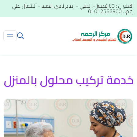
العنوان : ٤٥ قمبيز - الدقي - امام نادي الصيد - الاتصال علي
رقم. : 01012566900
خدمة تركيب محلول بالمنزل