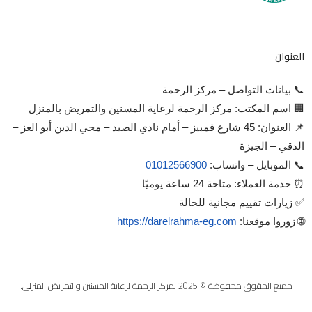
العنوان
📞 بيانات التواصل – مركز الرحمة
🏢 اسم المكتب: مركز الرحمة لرعاية المسنين والتمريض بالمنزل
📌 العنوان: 45 شارع قمبيز – أمام نادي الصيد – محي الدين أبو العز –
الدقي – الجيزة
📞 الموبايل – واتساب:
01012566900
⏰ خدمة العملاء: متاحة 24 ساعة يوميًا
✅ زيارات تقييم مجانية للحالة
🌐 زوروا موقعنا:
https://darelrahma-eg.com
جميع الحقوق محفوظة © 2025 لمركز الرحمة لرعاية المسنين والتمريض المنزلي.