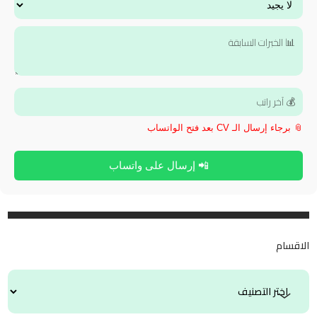
📎 برجاء إرسال الـ CV بعد فتح الواتساب
📲 إرسال على واتساب
الاقسام