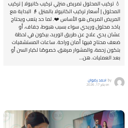
💧 تركيب المحلول تمريض منزلي تركيب كانيولا | تركيب
المحلول | أسعار تركيب الكانيولا بالمنزل 👴 البداية مع
المريض المريض هو الأساس ❤️. لما حد يتعب ويحتاج
ياخد محلول وريدي سواء بسبب هبوط، جفاف، أو
عشان يدي علاج عن طريق الوريد، بيكون في لحظة
ضعف محتاج فيها أمان وراحة. ساعات المستشفيات
بتكون زحمة، والمشوار مرهق، خصوصًا لكبار السن أو
بعد العمليات. هن...
by
احمد رضوان
on
يناير 17, 2026