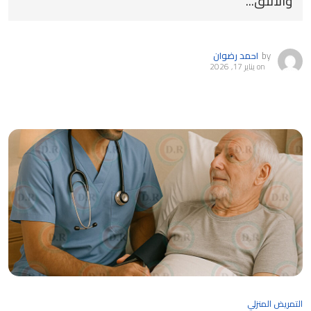
والانتق...
by
احمد رضوان
on
يناير 17, 2026
التمريض المنزلي