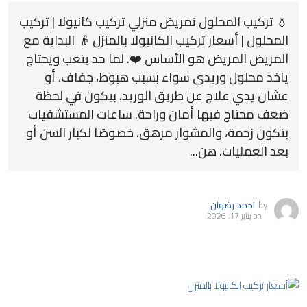
💧 تركيب المحلول تمريض منزلي تركيب كانيولا | تركيب
المحلول | أسعار تركيب الكانيولا بالمنزل 👴 البداية مع
المريض المريض هو الأساس ❤️. لما حد يتعب ويحتاج
ياخد محلول وريدي سواء بسبب هبوط، جفاف، أو
عشان يدي علاج عن طريق الوريد، بيكون في لحظة
ضعف محتاج فيها أمان وراحة. ساعات المستشفيات
بتكون زحمة، والمشوار مرهق، خصوصًا لكبار السن أو
بعد العمليات. هن...
by
احمد رضوان
on
يناير 17, 2026