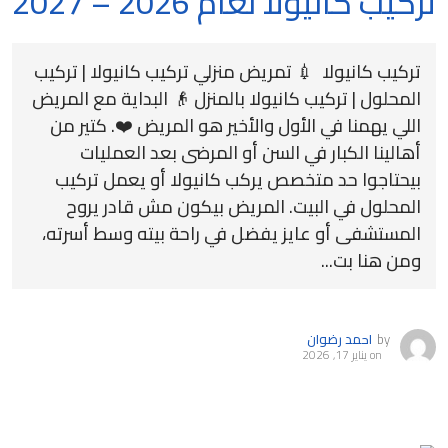
تركيب كانيولا لعام 2026 – 2027
تركيب كانيولا 💉 تمريض منزلي تركيب كانيولا | تركيب
المحلول | تركيب كانيولا بالمنزل 👴 البداية مع المريض
اللي يهمنا في الأول والأخير هو المريض ❤️. كتير من
أهالينا الكبار في السن أو المرضى بعد العمليات
بيحتاجوا حد متخصص يركب كانيولا أو يعمل تركيب
المحلول في البيت. المريض بيكون مش قادر يروح
المستشفى أو عايز يفضل في راحة بيته وسط أسرته،
ومن هنا بت...
by
احمد رضوان
on
يناير 17, 2026