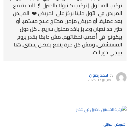
تركيب المحلول | تركيب كانيولا بالمنزل 👴 البداية مع
المريض في الأول خلينا نركز على المريض ❤️. المريض
بعد عملية، أو مريض مزمن محتاج علاج مستمر، أو
حتى حد تعبان وعايز ياخد محلول سريع… كل دول
بيكونوا في أصعب لحظاتهم. مش دايمًا يقدر يروح
المستشفى، ومش كل مرة ينفع يفضل يستنى. هنا
بييجي دور الت...
by
احمد رضوان
on
يناير 17, 2026
التمريض المنزلي