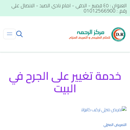
العنوان : ٤٥ قمبيز - الدقي - امام نادي الصيد - الاتصال علي
رقم. : 01012566900
خدمة تغيير على الجرح في
البيت
التمريض المنزلي