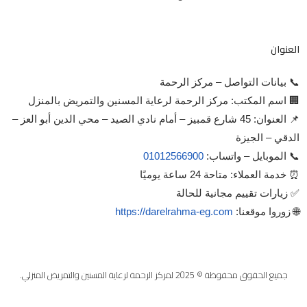
العنوان
📞 بيانات التواصل – مركز الرحمة
🏢 اسم المكتب: مركز الرحمة لرعاية المسنين والتمريض بالمنزل
📌 العنوان: 45 شارع قمبيز – أمام نادي الصيد – محي الدين أبو العز –
الدقي – الجيزة
📞 الموبايل – واتساب:
01012566900
⏰ خدمة العملاء: متاحة 24 ساعة يوميًا
✅ زيارات تقييم مجانية للحالة
🌐 زوروا موقعنا:
https://darelrahma-eg.com
جميع الحقوق محفوظة © 2025 لمركز الرحمة لرعاية المسنين والتمريض المنزلي.