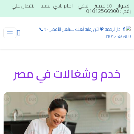
العنوان : ٤٥ قمبيز - الدقي - امام نادي الصيد - الاتصال علي
رقم. : 01012566900
خدم وشغالات في مصر