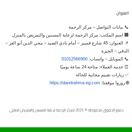
العنوان
📞 بيانات التواصل – مركز الرحمة
🏢 اسم المكتب: مركز الرحمة لرعاية المسنين والتمريض بالمنزل
📌 العنوان: 45 شارع قمبيز – أمام نادي الصيد – محي الدين أبو العز –
الدقي – الجيزة
📞 الموبايل – واتساب:
01012566900
⏰ خدمة العملاء: متاحة 24 ساعة يوميًا
✅ زيارات تقييم مجانية للحالة
🌐 زوروا موقعنا:
https://darelrahma-eg.com
جميع الحقوق محفوظة © 2025 لمركز الرحمة لرعاية المسنين والتمريض المنزلي.