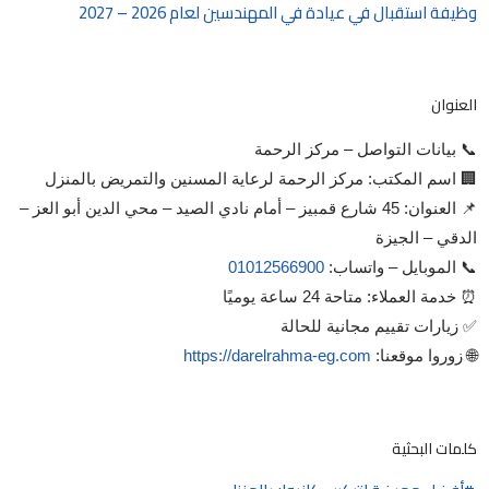
وظيفة استقبال في عيادة في المهندسين لعام 2026 – 2027
العنوان
📞 بيانات التواصل – مركز الرحمة
🏢 اسم المكتب: مركز الرحمة لرعاية المسنين والتمريض بالمنزل
📌 العنوان: 45 شارع قمبيز – أمام نادي الصيد – محي الدين أبو العز –
الدقي – الجيزة
📞 الموبايل – واتساب:
01012566900
⏰ خدمة العملاء: متاحة 24 ساعة يوميًا
✅ زيارات تقييم مجانية للحالة
🌐 زوروا موقعنا:
https://darelrahma-eg.com
كلمات البحثية