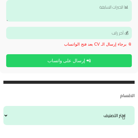
📎 برجاء إرسال الـ CV بعد فتح الواتساب
📲 إرسال على واتساب
الاقسام