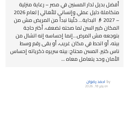
أفضل بديل لدار المسنين في مصر – رعاية منزلية
متكاملة دليل عملي وإنساني للأهالي | لعام 2026
– 2027 👴 البداية… خلّينا نبدأ من المريض مش من
المكان كبير السن لما صحته تضعف، أكتر حاجة
بتوجعه مش المرض…إنما إحساسه إنه اتشال من
بيته، أو اتحط في مكان غريب، أو بقى رقم وسط
ناس كتير. المسن محتاج: بيته سريره ذكرياته إحساس
الأمان وحد يتعامل معاه ...
by
احمد رضوان
on
يناير 18, 2026