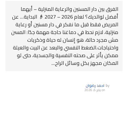
الفرق بين دار المسنين والرعاية المنزلية – أيهما
أفضل لوالديك؟ لعام 2026 – 2027 👴 البداية… عن
المريض فقط قبل ما نفكر في دار مسنين أو رعاية
منزلية، لازم نحط في دماغنا حاجة مهمة جدًا: المسن
مش مجرد حالة، هو إنسان له حياة وذكريات
واحتياجات.الضغط النفسي والبعد عن البيت والعيلة
ممكن يأثر على صحته النفسية والجسدية، حتى لو
المكان مجهز بكل وسائل الراح...
by
احمد رضوان
on
يناير 6, 2026