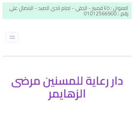
العنوان : ٤٥ قمبيز - الدقي - امام نادي الصيد - الاتصال علي
رقم. : 01012566900
دار رعاية للمسنين مرضى
الزهايمر