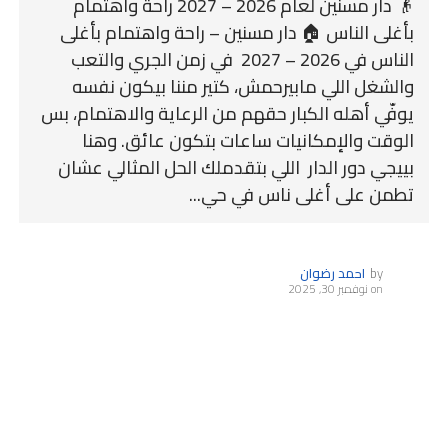
👴 دار مسنين لعام 2026 – 2027 راحة واهتمام
بأغلى الناس 🏠 دار مسنين – راحة واهتمام بأغلى
الناس في 2026 – 2027 في زمن الجري والتعب
والشغل اللي مابيرحمش، كتير مننا بيكون نفسه
يوفّي أهله الكبار حقهم من الرعاية والاهتمام، بس
الوقت والإمكانيات ساعات بتكون عائق. وهنا
بييجي دور الدار اللي بتقدملك الحل المثالي عشان
تطمن على أغلى ناس في حي...
by
احمد رضوان
on
نوفمبر 30, 2025