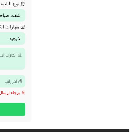
⏰ نوع الشيف
💻 مهارات الك
📎 برجاء إرسال الـ CV بعد فتح 