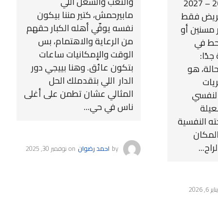
والتعب والشغل اللي
لوالديك؟ لعام 2026 – 2027
مابيرحمش، كتير مننا بيكون
مريض فقط
نفسه يوفّي أهله الكبار حقهم
 مسنين أو
من الرعاية والاهتمام، بس
نحط في
الوقت والإمكانيات ساعات
دًا:
بتكون عائق. وهنا بييجي دور
لة، هو
الدار اللي بتقدملك الحل
ريات
المثالي عشان تطمن على أغلى
النفسي
ناس في حي...
عيلة
ه النفسية
المكان
اح...
by
احمد رضوان
on
نوفمبر 30, 2025
يناير 6, 2026