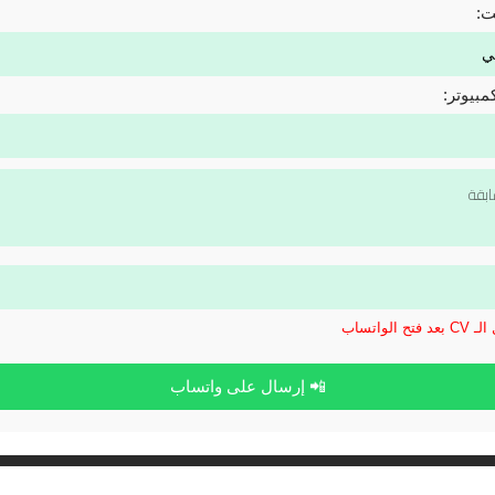
ت:
مبيوتر:
الواتساب
📲 إرسال على واتساب