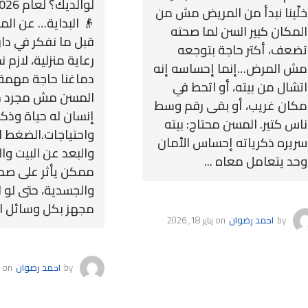
خلّينا نبدأ من المريض مش من
👴 البداية… عن ال
المكان كبير السن لما صحته
قبل ما نفكر في دار
تضعف، أكتر حاجة بتوجعه
رعاية منزلية، لازم 
مش المرض…إنما إحساسه إنه
دماغنا حاجة مهمة ج
اتشال من بيته، أو اتحط في
المسن مش مجرد حا
مكان غريب، أو بقى رقم وسط
إنسان له حياة وذك
ناس كتير. المسن محتاج: بيته
واحتياجات.الضغط 
سريره ذكرياته إحساس الأمان
والبعد عن البيت وال
وحد يتعامل معاه ...
ممكن يأثر على صحت
والجسدية، حتى لو 
مجهز بكل وسائل الر
by
احمد رضوان
on
يناير 18, 2026
by
احمد رضوان
on