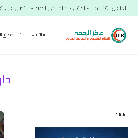
العنوان : ٤٥ قمبيز - الدقي - امام نادي الصيد - الاتصال علي رقم. : 01012566900
الرئيسية
الآسعار
خدماتنا
طرق ال
دار
اعلانات