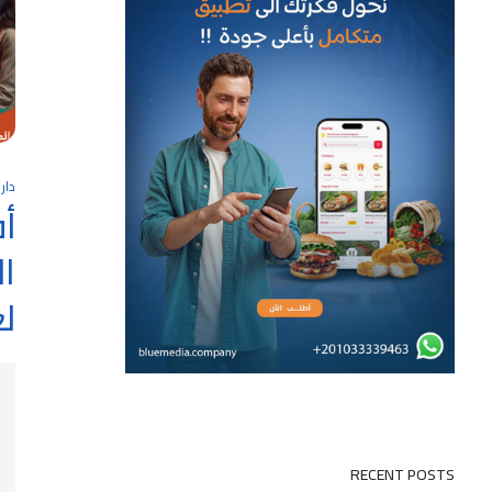
دار
أف
ا
لعام
RECENT POSTS