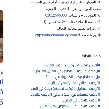
📌 العنوان: 45 شارع قمبيز – أمام نادي الصيد –
محي الدين أبو العز – الدقي – الجيزة
📞 الموبايل – واتساب:
01012566900
⏰ خدمة العملاء: متاحة 24 ساعة يوميًا
✅ زيارات تقييم مجانية للحالة
🌐 زوروا موقعنا:
https://darelrahma-eg.com
كلمات البحثية
أفضل ممرضة لتركيب كانيولا بالمنزل
إيه فوائد تركيب المحلول في المنزل للمريض؟
دار
إيه مخاطر تركيب الكانيولا في البيت؟
ا
تركيب الكانيولا لكبار السن في البيت
تركيب المحلول
تركيب قسطرة بولية في البيت
تركيب قسطرة في البيت بالدقي
تركيب كانيولا
6
تركيب كانيولا في الدقي
تركيب كانيولا لحالات الطوارئ في المنزل