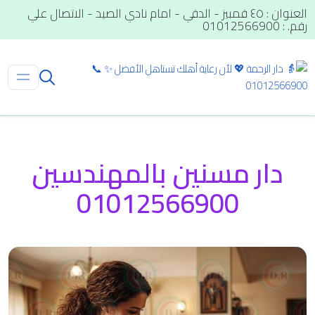
العنوان : ٤٥ قمبيز - الدقي - امام نادي الصيد - الاتصال علي
رقم. : 01012566900
دار مسنين بالمهندسين
01012566900