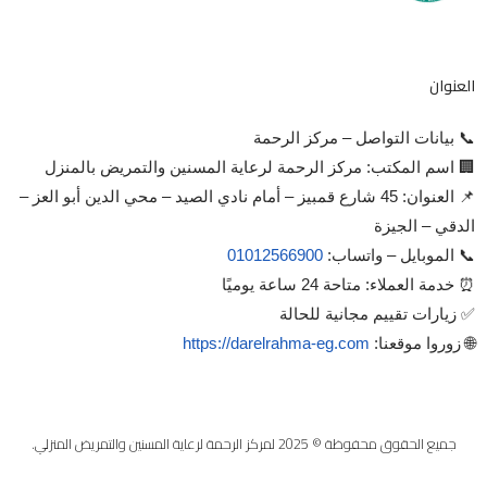
العنوان
📞 بيانات التواصل – مركز الرحمة
🏢 اسم المكتب: مركز الرحمة لرعاية المسنين والتمريض بالمنزل
📌 العنوان: 45 شارع قمبيز – أمام نادي الصيد – محي الدين أبو العز –
الدقي – الجيزة
📞 الموبايل – واتساب:
01012566900
⏰ خدمة العملاء: متاحة 24 ساعة يوميًا
✅ زيارات تقييم مجانية للحالة
🌐 زوروا موقعنا:
https://darelrahma-eg.com
جميع الحقوق محفوظة © 2025 لمركز الرحمة لرعاية المسنين والتمريض المنزلي.