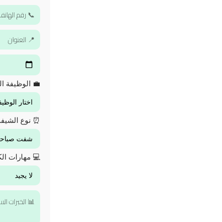
💼 الوظيفة ال
⏰ نوع الشيف
💻 مهارات الك