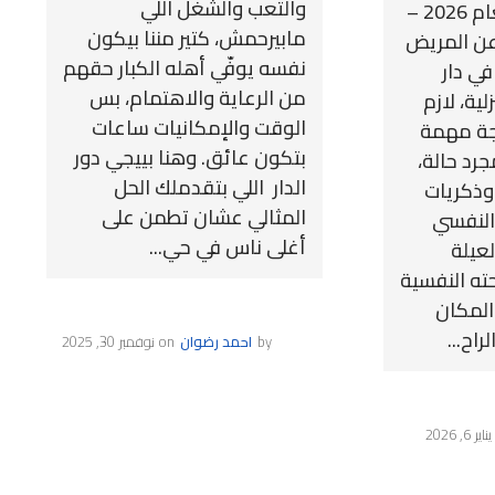
والتعب والشغل اللي
أفضل لوالديك؟ لعام 2026 –
مابيرحمش، كتير مننا بيكون
ة… عن المريض
نفسه يوفّي أهله الكبار حقهم
ي دار
من الرعاية والاهتمام، بس
ية، لازم
الوقت والإمكانيات ساعات
جة مهمة
بتكون عائق. وهنا بييجي دور
رد حالة،
الدار اللي بتقدملك الحل
وذكريات
المثالي عشان تطمن على
النفسي
أغلى ناس في حي...
لعيلة
ته النفسية
المكان
اح...
by
احمد رضوان
on
نوفمبر 30, 2025
يناير 6, 2026