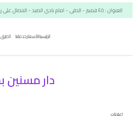
العنوان : ٤٥ قمبيز - الدقي - امام نادي الصيد - الاتصال علي رقم. : 01012566900
الرئيسية
الآسعار
خدماتنا
طرق ا
دار مسنين بشبرا مص
اعلانات