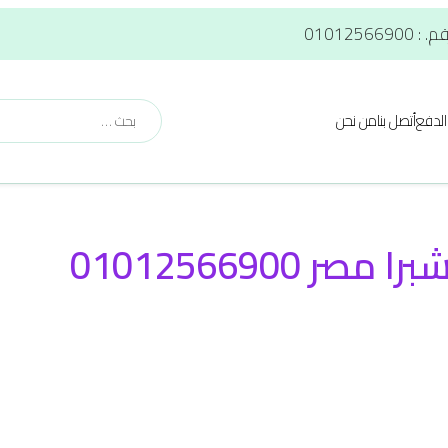
لدفع
أتصل بنا
من نحن
ر 01012566900