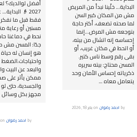
البداية… خلّينا نبدأ من المريض
2027 👴 البداي
مش من المكان كبير السن
فقط قبل ما نفكر ف
لما صحته تضعف، أكتر حاجة
مسنين أو رعاية منزل
بتوجعه مش المرض…إنما
نحط في دماغنا حا
إحساسه إنه اتشال من بيته،
جدًا: المسن مش مج
أو اتحط في مكان غريب، أو
هو إنسان له حياة 
بقى رقم وسط ناس كتير.
واحتياجات.الضغط 
المسن محتاج: بيته سريره
والبعد عن البيت وا
ذكرياته إحساس الأمان وحد
ممكن يأثر على صح
يتعامل معاه ...
والجسدية، حتى لو 
مجهز بكل وسائل الر
by
احمد رضوان
on
يناير 18, 2026
by
احمد رضوان
on