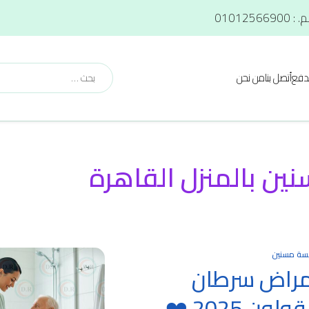
دفع
أتصل بنا
من نحن
نين بالمنزل القاهرة
سة مسنين
مراض سرطان
القولون 2025 ❤️