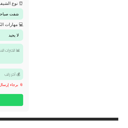
⏰ نوع الشيف
💻 مهارات الك
📎 برجاء إرسال الـ CV بعد فتح 