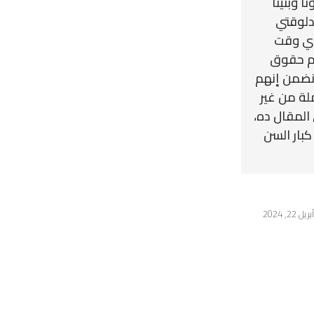
ا وبنينا
دلوقتي
 أي وقت
هم حقوق
 نضمن إنهم
لة من غير
المقال ده،
بار السن
أبريل 22, 2024