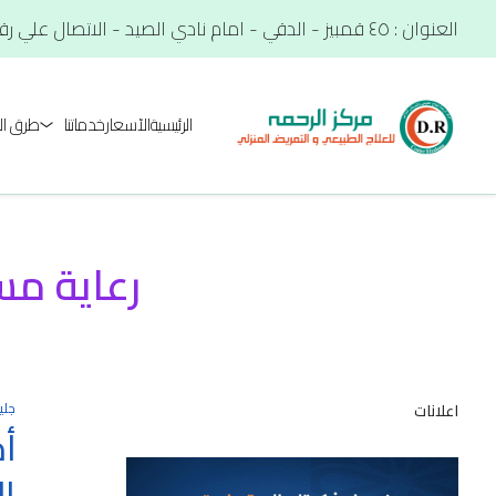
العنوان : ٤٥ قمبيز - الدقي - امام نادي الصيد - الاتصال علي رقم. : 01012566900
الرئيسية
الآسعار
خدماتنا
طرق ال
رعاية مس
جلي
اعلانات
أ