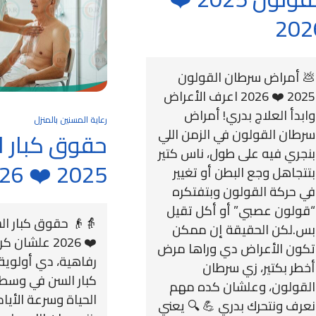
202
💩 أمراض سرطان القولون
2025 ❤️ 2026 اعرف الأعراض
وابدأ العلاج بدري! أمراض
رعاية المسنين بالمنزل
سرطان القولون في الزمن اللي
حقوق كبار 
بنجري فيه على طول، ناس كتير
2025 ❤️ 2026
بتتجاهل وجع البطن أو تغيير
في حركة القولون وبتفتكره
“قولون عصبي” أو أكل تقيل
بس.لكن الحقيقة إن ممكن
❤️ 2026 علشا
تكون الأعراض دي وراها مرض
رفاهية، دي أولوية
أخطر بكتير، زي سرطان
كبار السن في وسط
القولون، وعلشان كده مهم
الحياة وسرعة الأيا
نعرف ونتحرك بدري 💪 🔍 يعني