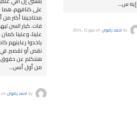
بننسى إن اللي علمون
إيه س...
على كتافهم، هما 
محتاجيننا أكتر من
فات. كبار السن لي
by
احمد رضوان
on
مايو 12, 2024
علينا، وعلينا كمان
ياخدوا رعايتهم كام
نقص أو تقصير. في 
هنتكلم عن حقوق ك
من أول أبس...
by
احمد رضوان
on