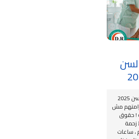
السن
👵👴 حقوق كبار السن 2025
ن كرامتهم مش
 ! حقوق
 زحمة
م ، ساعات