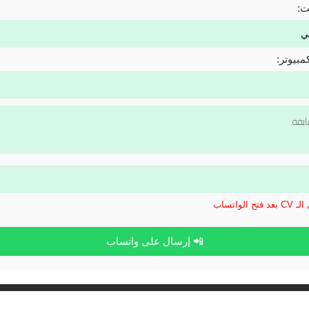
ت:
مبيوتر:
الواتساب
📲 إرسال على واتساب