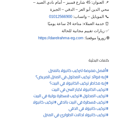
📌 العنوان: 45 شارع قمبيز – أمام نادي الصيد –
محي الدين أبو العز – الدقي – الجيزة
📞 الموبايل – واتساب:
01012566900
⏰ خدمة العملاء: متاحة 24 ساعة يوميًا
✅ زيارات تقييم مجانية للحالة
🌐 زوروا موقعنا:
https://darelrahma-eg.com
كلمات البحثية
أفضل ممرضة لتركيب كانيولا بالمنزل
إيه فوائد تركيب المحلول في المنزل للمريض؟
إيه مخاطر تركيب الكانيولا في البيت؟
تركيب الكانيولا لكبار السن في البيت
تركيب المحلول
تركيب قسطرة بولية في البيت
تركيب قسطرة في البيت بالدقي
تركيب كانيولا
تركيب كانيولا في الدقي
تركيب كانيولا لحالات الطوارئ في المنزل