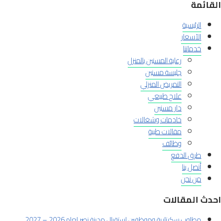
القائمة
الرئيسية
الآسعار
خدماتنا
رعاية المسنين بالمنزل
جليسة مسنين
التمريض المنزلي
علاج طبيعي
دار مسنين
خادمات وشغالات
مقالات طبية
وظائف
طرق الدفع
أتصل بنا
من نحن
احدث المقالات
مطلوب سكرتارية وموظفين استقبال مدينة نصر لعام 2026 – 2027