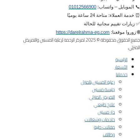
📞 الموبايل – واتساب:
01012566900
⏰ خدمة العملاء: متاحة 24 ساعة يوميًا
✅ زيارات تقييم مجانية للحالة
🌐 زوروا موقعنا:
https://darelrahma-eg.com
جميع الحقوق محفوظة © 2025 لمركز الرحمة لرعاية المسنين والتمريض
المنزلي.
الرئيسية
الآسعار
خدماتنا
رعاية المسنين بالمنزل
جليسة مسنين
التمريض المنزلي
علاج طبيعي
دار مسنين
خادمات وشغالات
مقالات طبية
وظائف