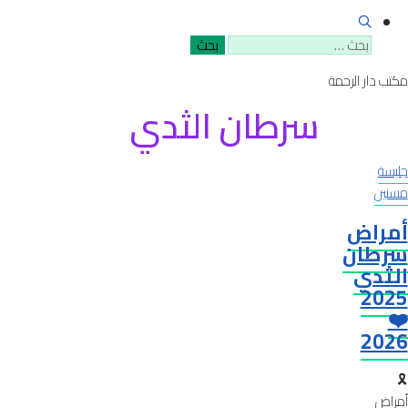
البحث
عن:
مكتب دار الرحمة
سرطان الثدي
جليسة
مسنين
أمراض
سرطان
الثدي
2025
❤️
2026
🎗️
أمراض