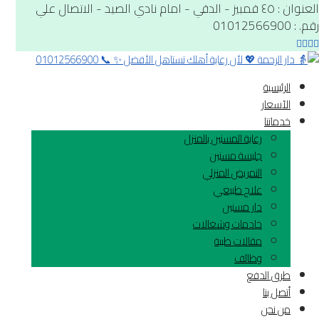
العنوان : ٤٥ قمبيز - الدقي - امام نادي الصيد - الاتصال علي
رقم. : 01012566900
الرئيسية
الآسعار
خدماتنا
رعاية المسنين بالمنزل
جليسة مسنين
التمريض المنزلي
علاج طبيعي
دار مسنين
خادمات وشغالات
مقالات طبية
وظائف
طرق الدفع
أتصل بنا
من نحن