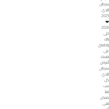
سرطان
الثدي
2025
❤️
2026
خلي
بالك
واطمني
على
نفسك
أمراض
سرطان
الثدي
كل
ست
فينا
ممكن
تبقى