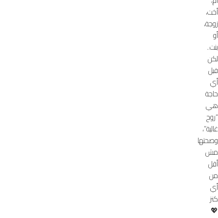
أم،
أخت،
زوجة،
أو
بنت..
لكن
قبل
أي
حاجة
هي
“روح
غالية”،
وصحتها
مش
أقل
من
أي
كنز
💖