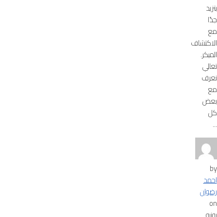
بتزيد
جدًا
مع
الاكتشاف
المبكر.
تعالي
نعرف
مع
بعض
كل
...
by
احمد
رضوان
on
يونيو