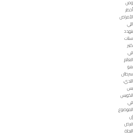
ومن
أخطر
الأمراض
اللي
بتهدد
ستات
كتير
في
العالم
هو
سرطان
الثدي،
بس
الكويس
في
الموضوع
إن
فرص
النجاة