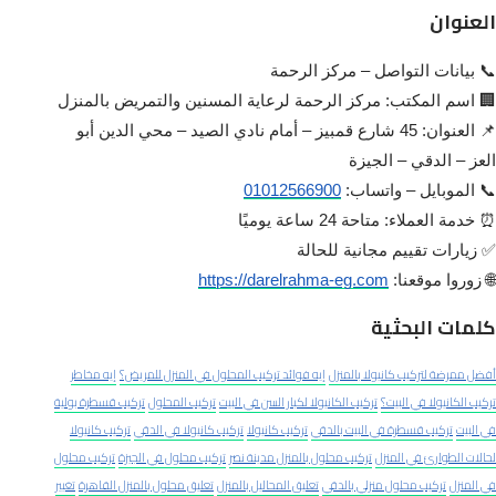
العنوان
📞 بيانات التواصل – مركز الرحمة
🏢 اسم المكتب: مركز الرحمة لرعاية المسنين والتمريض بالمنزل
📌 العنوان: 45 شارع قمبيز – أمام نادي الصيد – محي الدين أبو
العز – الدقي – الجيزة
📞 الموبايل – واتساب:
01012566900
⏰ خدمة العملاء: متاحة 24 ساعة يوميًا
✅ زيارات تقييم مجانية للحالة
🌐 زوروا موقعنا:
https://darelrahma-eg.com
كلمات البحثية
أفضل ممرضة لتركيب كانيولا بالمنزل
إيه فوائد تركيب المحلول في المنزل للمريض؟
إيه مخاطر
تركيب الكانيولا في البيت؟
تركيب الكانيولا لكبار السن في البيت
تركيب المحلول
تركيب قسطرة بولية
في البيت
تركيب قسطرة في البيت بالدقي
تركيب كانيولا
تركيب كانيولا في الدقي
تركيب كانيولا
لحالات الطوارئ في المنزل
تركيب محلول بالمنزل مدينة نصر
تركيب محلول في الجيزة
تركيب محلول
في المنزل
تركيب محلول منزلي بالدقي
تعليق المحاليل بالمنزل
تعليق محلول بالمنزل القاهرة
تغيير