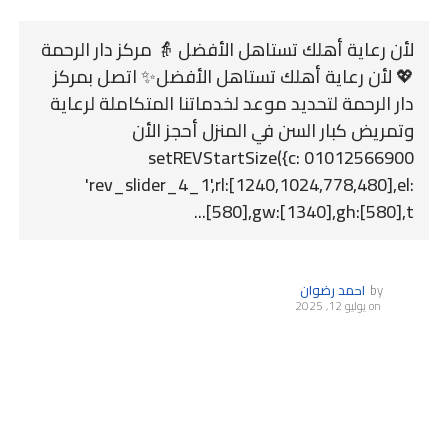
لأن رعاية أهلك تستاهل الأفضل 👵 مركز دار الرحمة
💖 لأن رعاية أهلك تستاهل الأفضل✨ اتصل بمركز
دار الرحمة لتحديد موعد لخدماتنا المتكاملة لرعاية
وتمريض كبار السن في المنزل أحجز الأن
01012566900 setREVStartSize({c:
'rev_slider_4_1',rl:[1240,1024,778,480],el:
[580],gw:[1340],gh:[580],t...
by
احمد رضوان
on
يوليو 12, 2025