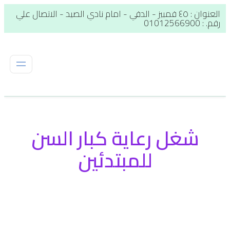
العنوان : ٤٥ قمبيز - الدقي - امام نادي الصيد - الاتصال علي
رقم. : 01012566900
شغل رعاية كبار السن
للمبتدئين